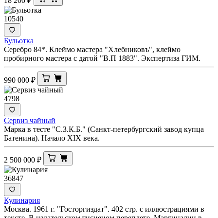
18 200
₽
10540
Бульотка
Серебро 84*. Клеймо мастера "Хлебниковъ", клеймо
пробирного мастера с датой "В.П 1883". Экспертиза ГИМ.
990 000
₽
4798
Сервиз чайный
Марка в тесте "С.З.К.Б." (Санкт-петербургский завод купца
Батенина). Начало XIX века.
2 500 000
₽
36847
Кулинария
Москва. 1961 г. "Госторгиздат". 402 стр. с иллюстрациями в
тексте. В издательском тисненом переплете. Маргиналии в