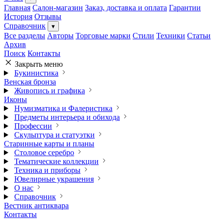
Главная
Салон-магазин
Заказ, доставка и оплата
Гарантии
История
Отзывы
Справочник
▾
Все разделы
Авторы
Торговые марки
Стили
Техники
Статьи
Архив
Поиск
Контакты
Закрыть меню
Букинистика
Венская бронза
Живопись и графика
Иконы
Нумизматика и Фалеристика
Предметы интерьера и обихода
Профессии
Скульптура и статуэтки
Старинные карты и планы
Столовое серебро
Тематические коллекции
Техника и приборы
Ювелирные украшения
О нас
Справочник
Вестник антиквара
Контакты