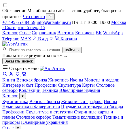
Объявление
Мы обновили сайт — стало удобнее, быстрее и
приятнее.
Что нового
+7 495 657-84-59
info@artantique.ru
Пн–Пт 10:00–19:00
Москва
· Скатертный пер., 15
Каталог
О нас
Справочник
Вестник
Контакты
ВК
WhatsApp
Telegram
MAX
Вход
Корзина
найти →
Показать все результаты по «
»
→
Заказать звонок
Открыть меню
Книги
Венская бронза
Живопись
Иконы
Монеты и медали
Интерьер и быт
Профессии
Скульптура
Карты
Столовое
серебро
Коллекции
Техника
Ювелирные изделия
Каталог
▾
Букинистика
Венская бронза
Живопись и графика
Иконы
Нумизматика и Фалеристика
Предметы интерьера и обихода
Профессии
Скульптура и статуэтки
Старинные карты и
планы
Столовое серебро
Тематические коллекции
Техника и
приборы
Ювелирные украшения
О нас
▾