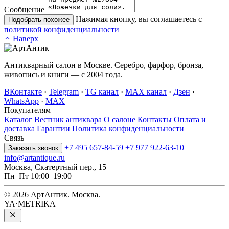
Сообщение
Нажимая кнопку, вы соглашаетесь с
Подобрать похожее
политикой конфиденциальности
Наверх
Антикварный салон в Москве. Серебро, фарфор, бронза,
живопись и книги — с 2004 года.
ВКонтакте
·
Telegram
·
TG канал
·
MAX канал
·
Дзен
·
WhatsApp
·
MAX
Покупателям
Каталог
Вестник антиквара
О салоне
Контакты
Оплата и
доставка
Гарантии
Политика конфиденциальности
Связь
+7 495 657-84-59
+7 977 922-63-10
Заказать звонок
info@artantique.ru
Москва, Скатертный пер., 15
Пн–Пт 10:00–19:00
© 2026 АртАнтик. Москва.
YA·METRIKA