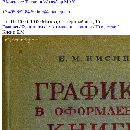
ВКонтакте
Telegram
WhatsApp
MAX
+7 495 657-84-59
info@artantique.ru
Пн–Пт 10:00–19:00
Москва, Скатертный пер., 15
Главная
/
Букинистика
/
Антикварные книги
/
Искусство
/
Кисин Б.М.