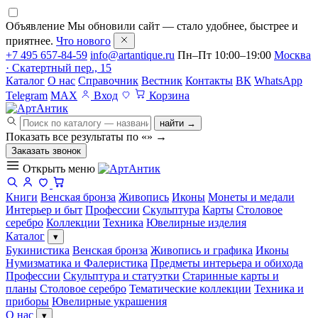
Объявление
Мы обновили сайт — стало удобнее, быстрее и
приятнее.
Что нового
+7 495 657-84-59
info@artantique.ru
Пн–Пт 10:00–19:00
Москва
· Скатертный пер., 15
Каталог
О нас
Справочник
Вестник
Контакты
ВК
WhatsApp
Telegram
MAX
Вход
Корзина
найти →
Показать все результаты по «
»
→
Заказать звонок
Открыть меню
Книги
Венская бронза
Живопись
Иконы
Монеты и медали
Интерьер и быт
Профессии
Скульптура
Карты
Столовое
серебро
Коллекции
Техника
Ювелирные изделия
Каталог
▾
Букинистика
Венская бронза
Живопись и графика
Иконы
Нумизматика и Фалеристика
Предметы интерьера и обихода
Профессии
Скульптура и статуэтки
Старинные карты и
планы
Столовое серебро
Тематические коллекции
Техника и
приборы
Ювелирные украшения
О нас
▾