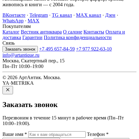
живопись и книги — с 2004 года.
ВКонтакте
·
Telegram
·
TG канал
·
MAX канал
·
Дзен
·
WhatsApp
·
MAX
Покупателям
Каталог
Вестник антиквара
О салоне
Контакты
Оплата и
доставка
Гарантии
Политика конфиденциальности
Связь
+7 495 657-84-59
+7 977 922-63-10
Заказать звонок
info@artantique.ru
Москва, Скатертный пер., 15
Пн–Пт 10:00–19:00
© 2026 АртАнтик. Москва.
YA·METRIKA
Заказать
звонок
Перезвоним в течение 15 минут в рабочее время (Пн–Пт
10:00–19:00).
Ваше имя
*
Телефон
*