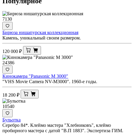
Популярное
7130
Бирюза нишапурская коллекционная
Камень, уникальный своим размером.
120 000
₽
24386
Кинокамера "Panasonic M 3000"
"VHS Movie Camera NV-M3000". 1960-е годы.
18 200
₽
10540
Бульотка
Серебро 84*. Клеймо мастера "Хлебниковъ", клеймо
пробирного мастера с датой "В.П 1883". Экспертиза ГИМ.