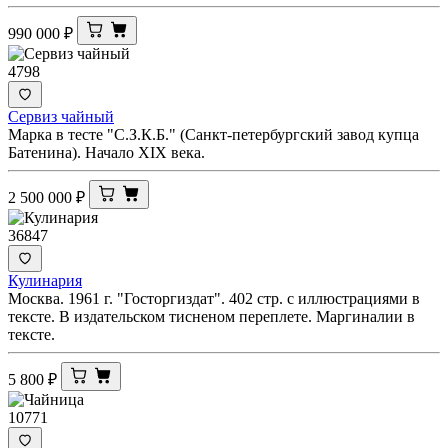
990 000
₽
4798
Сервиз чайный
Марка в тесте "С.З.К.Б." (Санкт-петербургский завод купца
Батенина). Начало XIX века.
2 500 000
₽
36847
Кулинария
Москва. 1961 г. "Госторгиздат". 402 стр. с иллюстрациями в
тексте. В издательском тисненом переплете. Маргиналии в
тексте.
5 800
₽
10771