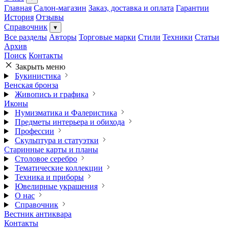
Главная
Салон-магазин
Заказ, доставка и оплата
Гарантии
История
Отзывы
Справочник
▾
Все разделы
Авторы
Торговые марки
Стили
Техники
Статьи
Архив
Поиск
Контакты
Закрыть меню
Букинистика
Венская бронза
Живопись и графика
Иконы
Нумизматика и Фалеристика
Предметы интерьера и обихода
Профессии
Скульптура и статуэтки
Старинные карты и планы
Столовое серебро
Тематические коллекции
Техника и приборы
Ювелирные украшения
О нас
Справочник
Вестник антиквара
Контакты