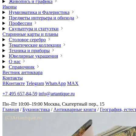
Живопись и графика
Иконы
Нумизматика и Фалеристика
Предметы интерьера и обихода
Профессии
Скульптура и статуэтки
Старинные карты и планы
Столовое серебро
Тематические коллекции
Техника и приборы
Ювелирные украшения
О нас
Справочник
Вестник антиквара
Контакты
ВКонтакте
Telegram
WhatsApp
MAX
+7 495 657-84-59
info@artantique.ru
Пн–Пт 10:00–19:00
Москва, Скатертный пер., 15
Главная
/
Букинистика
/
Антикварные книги
/
География, естес