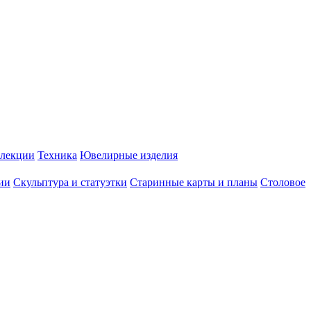
лекции
Техника
Ювелирные изделия
ии
Скульптура и статуэтки
Старинные карты и планы
Столовое