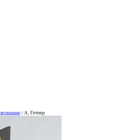
твознание
/
А. Гетнер