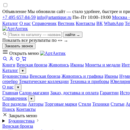
Объявление
Мы обновили сайт — стало удобнее, быстрее и при
+7 495 657-84-59
info@artantique.ru
Пн–Пт 10:00–19:00
Москва ·
Каталог
О нас
Справочник
Вестник
Контакты
ВК
WhatsApp
Te
найти →
Показать все результаты по «
»
→
Заказать звонок
Открыть меню
Книги
Венская бронза
Живопись
Иконы
Монеты и медали
Инт
Каталог
▾
Букинистика
Венская бронза
Живопись и графика
Иконы
Нуми
серебро
Тематические коллекции
Техника и приборы
Ювелирн
О нас
▾
Главная
Салон-магазин
Заказ, доставка и оплата
Гарантии
Исто
Справочник
▾
Все разделы
Авторы
Торговые марки
Стили
Техники
Статьи
А
Поиск
Контакты
Закрыть меню
Букинистика
Венская бронза