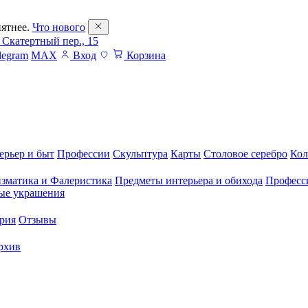
ятнее.
Что нового
 Скатертный пер., 15
legram
MAX
Вход
Корзина
ерьер и быт
Профессии
Скульптура
Карты
Столовое серебро
Кол
зматика и Фалеристика
Предметы интерьера и обихода
Професс
ые украшения
рия
Отзывы
рхив