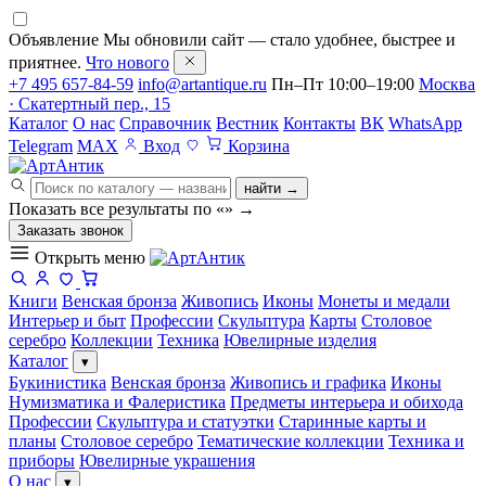
Объявление
Мы обновили сайт — стало удобнее, быстрее и
приятнее.
Что нового
+7 495 657-84-59
info@artantique.ru
Пн–Пт 10:00–19:00
Москва
· Скатертный пер., 15
Каталог
О нас
Справочник
Вестник
Контакты
ВК
WhatsApp
Telegram
MAX
Вход
Корзина
найти →
Показать все результаты по «
»
→
Заказать звонок
Открыть меню
Книги
Венская бронза
Живопись
Иконы
Монеты и медали
Интерьер и быт
Профессии
Скульптура
Карты
Столовое
серебро
Коллекции
Техника
Ювелирные изделия
Каталог
▾
Букинистика
Венская бронза
Живопись и графика
Иконы
Нумизматика и Фалеристика
Предметы интерьера и обихода
Профессии
Скульптура и статуэтки
Старинные карты и
планы
Столовое серебро
Тематические коллекции
Техника и
приборы
Ювелирные украшения
О нас
▾