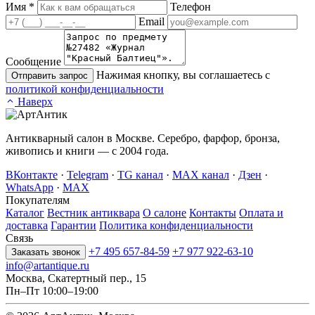
Имя
*
Телефон
Email
Сообщение
Нажимая кнопку, вы соглашаетесь с
Отправить запрос
политикой конфиденциальности
Наверх
Антикварный салон в Москве. Серебро, фарфор, бронза,
живопись и книги — с 2004 года.
ВКонтакте
·
Telegram
·
TG канал
·
MAX канал
·
Дзен
·
WhatsApp
·
MAX
Покупателям
Каталог
Вестник антиквара
О салоне
Контакты
Оплата и
доставка
Гарантии
Политика конфиденциальности
Связь
+7 495 657-84-59
+7 977 922-63-10
Заказать звонок
info@artantique.ru
Москва, Скатертный пер., 15
Пн–Пт 10:00–19:00