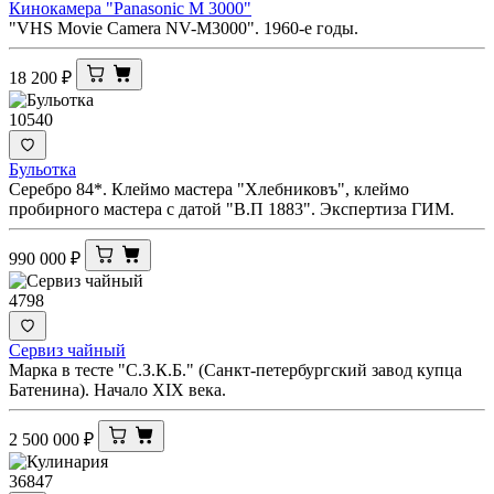
Кинокамера "Panasonic M 3000"
"VHS Movie Camera NV-M3000". 1960-е годы.
18 200
₽
10540
Бульотка
Серебро 84*. Клеймо мастера "Хлебниковъ", клеймо
пробирного мастера с датой "В.П 1883". Экспертиза ГИМ.
990 000
₽
4798
Сервиз чайный
Марка в тесте "С.З.К.Б." (Санкт-петербургский завод купца
Батенина). Начало XIX века.
2 500 000
₽
36847