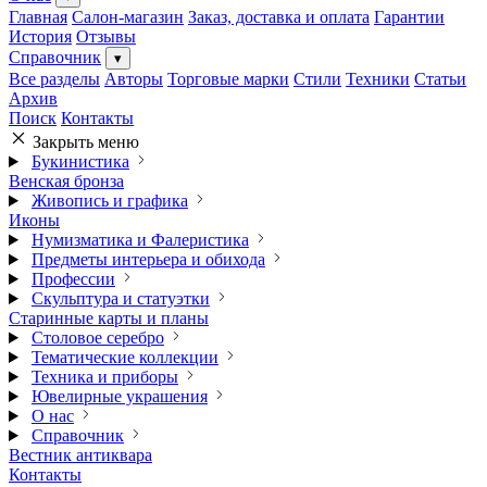
Главная
Салон-магазин
Заказ, доставка и оплата
Гарантии
История
Отзывы
Справочник
▾
Все разделы
Авторы
Торговые марки
Стили
Техники
Статьи
Архив
Поиск
Контакты
Закрыть меню
Букинистика
Венская бронза
Живопись и графика
Иконы
Нумизматика и Фалеристика
Предметы интерьера и обихода
Профессии
Скульптура и статуэтки
Старинные карты и планы
Столовое серебро
Тематические коллекции
Техника и приборы
Ювелирные украшения
О нас
Справочник
Вестник антиквара
Контакты