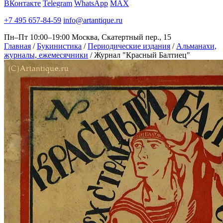
ВКонтакте
Telegram
WhatsApp
MAX
+7 495 657-84-59
info@artantique.ru
Пн–Пт 10:00–19:00
Москва, Скатертный пер., 15
Главная
/
Букинистика
/
Периодические издания
/
Альманахи,
журналы, ежемесячники
/
Журнал "Красный Балтиец"