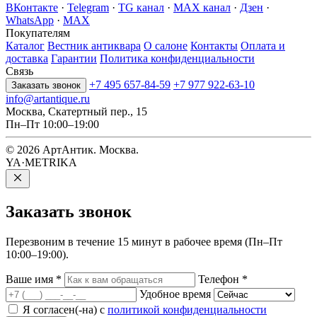
ВКонтакте
·
Telegram
·
TG канал
·
MAX канал
·
Дзен
·
WhatsApp
·
MAX
Покупателям
Каталог
Вестник антиквара
О салоне
Контакты
Оплата и
доставка
Гарантии
Политика конфиденциальности
Связь
+7 495 657-84-59
+7 977 922-63-10
Заказать звонок
info@artantique.ru
Москва, Скатертный пер., 15
Пн–Пт 10:00–19:00
© 2026 АртАнтик. Москва.
YA·METRIKA
Заказать
звонок
Перезвоним в течение 15 минут в рабочее время (Пн–Пт
10:00–19:00).
Ваше имя
*
Телефон
*
Удобное время
Я согласен(-на) с
политикой конфиденциальности