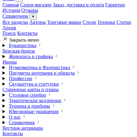
Главная
Салон-магазин
Заказ, доставка и оплата
Гарантии
История
Отзывы
Справочник
▾
Все разделы
Авторы
Торговые марки
Стили
Техники
Статьи
Архив
Поиск
Контакты
Закрыть меню
Букинистика
Венская бронза
Живопись и графика
Иконы
Нумизматика и Фалеристика
Предметы интерьера и обихода
Профессии
Скульптура и статуэтки
Старинные карты и планы
Столовое серебро
Тематические коллекции
Техника и приборы
Ювелирные украшения
О нас
Справочник
Вестник антиквара
Контакты