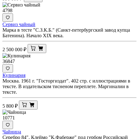
4798
Сервиз чайный
Марка в тесте "С.З.К.Б." (Санкт-петербургский завод купца
Батенина). Начало XIX века.
2 500 000
₽
36847
Кулинария
Москва. 1961 г. "Госторгиздат". 402 стр. с иллюстрациями в
тексте. В издательском тисненом переплете. Маргиналии в
тексте.
5 800
₽
10771
Чайница
Серебро 84". Клеймо "К.Фаберже" под гербом Российской