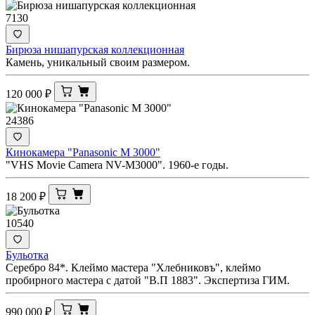
7130
Бирюза нишапурская коллекционная
Камень, уникальный своим размером.
120 000
₽
24386
Кинокамера "Panasonic M 3000"
"VHS Movie Camera NV-M3000". 1960-е годы.
18 200
₽
10540
Бульотка
Серебро 84*. Клеймо мастера "Хлебниковъ", клеймо
пробирного мастера с датой "В.П 1883". Экспертиза ГИМ.
990 000
₽