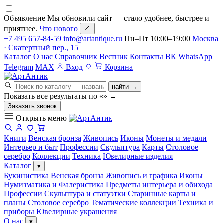
Объявление
Мы обновили сайт — стало удобнее, быстрее и
приятнее.
Что нового
+7 495 657-84-59
info@artantique.ru
Пн–Пт 10:00–19:00
Москва
· Скатертный пер., 15
Каталог
О нас
Справочник
Вестник
Контакты
ВК
WhatsApp
Telegram
MAX
Вход
Корзина
найти →
Показать все результаты по «
»
→
Заказать звонок
Открыть меню
Книги
Венская бронза
Живопись
Иконы
Монеты и медали
Интерьер и быт
Профессии
Скульптура
Карты
Столовое
серебро
Коллекции
Техника
Ювелирные изделия
Каталог
▾
Букинистика
Венская бронза
Живопись и графика
Иконы
Нумизматика и Фалеристика
Предметы интерьера и обихода
Профессии
Скульптура и статуэтки
Старинные карты и
планы
Столовое серебро
Тематические коллекции
Техника и
приборы
Ювелирные украшения
О нас
▾