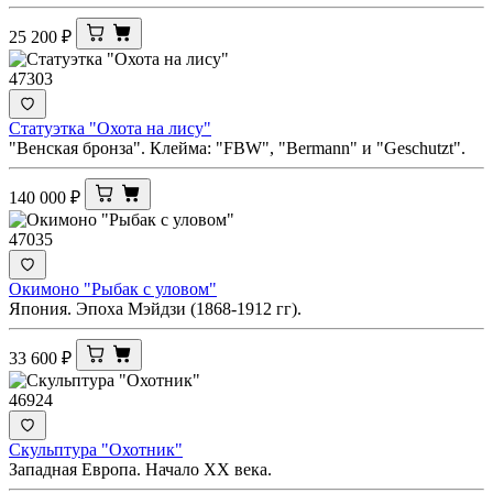
25 200
₽
47303
Статуэтка "Охота на лису"
"Венская бронза". Клейма: "FBW", "Bermann" и "Geschutzt".
140 000
₽
47035
Окимоно "Рыбак с уловом"
Япония. Эпоха Мэйдзи (1868-1912 гг).
33 600
₽
46924
Скульптура "Охотник"
Западная Европа. Начало ХХ века.