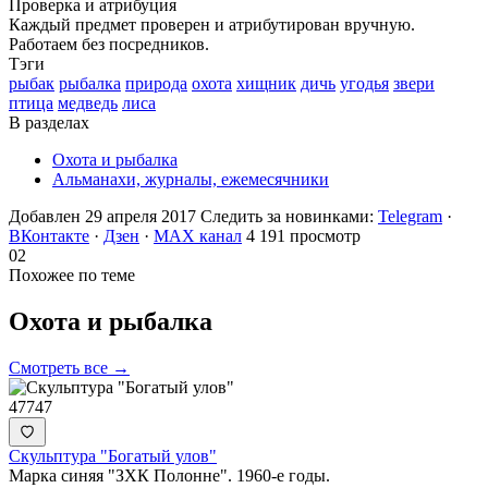
Проверка и атрибуция
Каждый предмет проверен и атрибутирован вручную.
Работаем без посредников.
Тэги
рыбак
рыбалка
природа
охота
хищник
дичь
угодья
звери
птица
медведь
лиса
В разделах
Охота и рыбалка
Альманахи, журналы, ежемесячники
Добавлен 29 апреля 2017
Следить за новинками:
Telegram
·
ВКонтакте
·
Дзен
·
MAX канал
4 191 просмотр
02
Похожее по теме
Охота и
рыбалка
Смотреть все →
47747
Скульптура "Богатый улов"
Марка синяя "ЗХК Полонне". 1960-е годы.