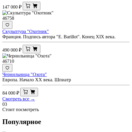
147 000
₽
46758
Скульптура "Охотник"
Франция. Подпись автора "E. Barillot". Конец XIX века.
490 000
₽
46710
Чернильница "Охота"
Европа. Начало ХХ века. Шпиатр
84 000
₽
Смотреть все →
03
Стоит посмотреть
Популярное