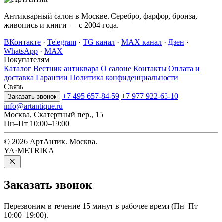
Антикварный салон в Москве. Серебро, фарфор, бронза,
живопись и книги — с 2004 года.
ВКонтакте
·
Telegram
·
TG канал
·
MAX канал
·
Дзен
·
WhatsApp
·
MAX
Покупателям
Каталог
Вестник антиквара
О салоне
Контакты
Оплата и
доставка
Гарантии
Политика конфиденциальности
Связь
+7 495 657-84-59
+7 977 922-63-10
Заказать звонок
info@artantique.ru
Москва, Скатертный пер., 15
Пн–Пт 10:00–19:00
© 2026 АртАнтик. Москва.
YA·METRIKA
Заказать
звонок
Перезвоним в течение 15 минут в рабочее время (Пн–Пт
10:00–19:00).