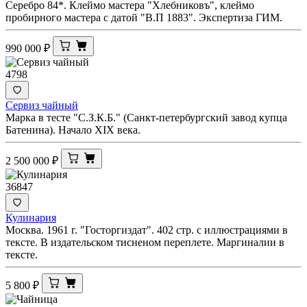
Серебро 84*. Клеймо мастера "Хлебниковъ", клеймо
пробирного мастера с датой "В.П 1883". Экспертиза ГИМ.
990 000
₽
4798
Сервиз чайный
Марка в тесте "С.З.К.Б." (Санкт-петербургский завод купца
Батенина). Начало XIX века.
2 500 000
₽
36847
Кулинария
Москва. 1961 г. "Госторгиздат". 402 стр. с иллюстрациями в
тексте. В издательском тисненом переплете. Маргиналии в
тексте.
5 800
₽