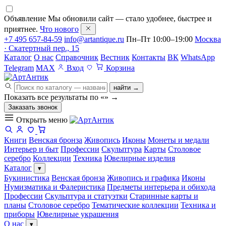
Объявление
Мы обновили сайт — стало удобнее, быстрее и
приятнее.
Что нового
+7 495 657-84-59
info@artantique.ru
Пн–Пт 10:00–19:00
Москва
· Скатертный пер., 15
Каталог
О нас
Справочник
Вестник
Контакты
ВК
WhatsApp
Telegram
MAX
Вход
Корзина
найти →
Показать все результаты по «
»
→
Заказать звонок
Открыть меню
Книги
Венская бронза
Живопись
Иконы
Монеты и медали
Интерьер и быт
Профессии
Скульптура
Карты
Столовое
серебро
Коллекции
Техника
Ювелирные изделия
Каталог
▾
Букинистика
Венская бронза
Живопись и графика
Иконы
Нумизматика и Фалеристика
Предметы интерьера и обихода
Профессии
Скульптура и статуэтки
Старинные карты и
планы
Столовое серебро
Тематические коллекции
Техника и
приборы
Ювелирные украшения
О нас
▾