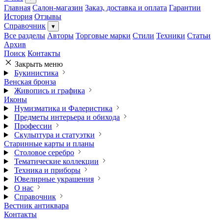
Главная
Салон-магазин
Заказ, доставка и оплата
Гарантии
История
Отзывы
Справочник
▾
Все разделы
Авторы
Торговые марки
Стили
Техники
Статьи
Архив
Поиск
Контакты
Закрыть меню
Букинистика
Венская бронза
Живопись и графика
Иконы
Нумизматика и Фалеристика
Предметы интерьера и обихода
Профессии
Скульптура и статуэтки
Старинные карты и планы
Столовое серебро
Тематические коллекции
Техника и приборы
Ювелирные украшения
О нас
Справочник
Вестник антиквара
Контакты