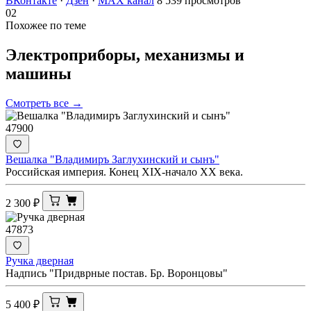
ВКонтакте
·
Дзен
·
MAX канал
8 539 просмотров
02
Похожее по теме
Электроприборы, механизмы и
машины
Смотреть все →
47900
Вешалка "Владимиръ Заглухинский и сынъ"
Российская империя. Конец XIX-начало ХХ века.
2 300
₽
47873
Ручка дверная
Надпись "Придврные постав. Бр. Воронцовы"
5 400
₽