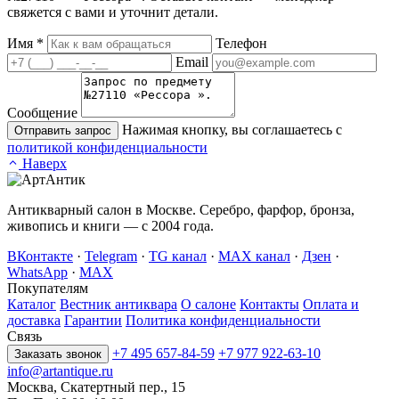
свяжется с вами и уточнит детали.
Имя
*
Телефон
Email
Сообщение
Нажимая кнопку, вы соглашаетесь с
Отправить запрос
политикой конфиденциальности
Наверх
Антикварный салон в Москве. Серебро, фарфор, бронза,
живопись и книги — с 2004 года.
ВКонтакте
·
Telegram
·
TG канал
·
MAX канал
·
Дзен
·
WhatsApp
·
MAX
Покупателям
Каталог
Вестник антиквара
О салоне
Контакты
Оплата и
доставка
Гарантии
Политика конфиденциальности
Связь
+7 495 657-84-59
+7 977 922-63-10
Заказать звонок
info@artantique.ru
Москва, Скатертный пер., 15