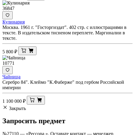
36847
Кулинария
Москва. 1961 г. "Госторгиздат". 402 стр. с иллюстрациями в
тексте. В издательском тисненом переплете. Маргиналии в
тексте.
5 800
₽
10771
Чайница
Серебро 84". Клеймо "К.Фаберже" под гербом Российской
империи
1 100 000
₽
Закрыть
Запросить
предмет
№27110 — «Рессора ». Оставьте контакт — менеджер