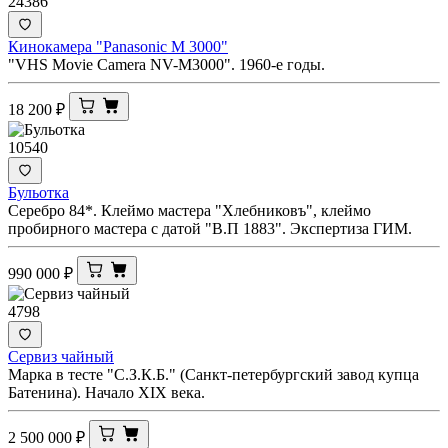
24386
Кинокамера "Panasonic M 3000"
"VHS Movie Camera NV-M3000". 1960-е годы.
18 200
₽
10540
Бульотка
Серебро 84*. Клеймо мастера "Хлебниковъ", клеймо
пробирного мастера с датой "В.П 1883". Экспертиза ГИМ.
990 000
₽
4798
Сервиз чайный
Марка в тесте "С.З.К.Б." (Санкт-петербургский завод купца
Батенина). Начало XIX века.
2 500 000
₽