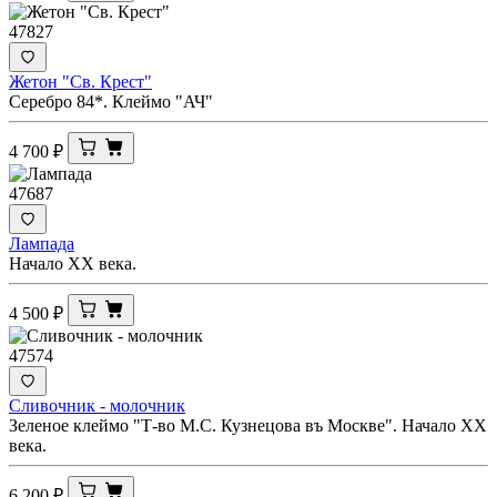
47827
Жетон "Св. Крест"
Серебро 84*. Клеймо "АЧ"
4 700
₽
47687
Лампада
Начало ХХ века.
4 500
₽
47574
Сливочник - молочник
Зеленое клеймо "Т-во М.С. Кузнецова въ Москве". Начало ХХ
века.
6 200
₽