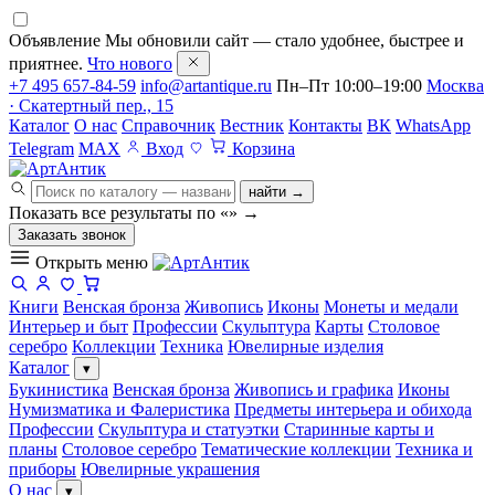
Объявление
Мы обновили сайт — стало удобнее, быстрее и
приятнее.
Что нового
+7 495 657-84-59
info@artantique.ru
Пн–Пт 10:00–19:00
Москва
· Скатертный пер., 15
Каталог
О нас
Справочник
Вестник
Контакты
ВК
WhatsApp
Telegram
MAX
Вход
Корзина
найти →
Показать все результаты по «
»
→
Заказать звонок
Открыть меню
Книги
Венская бронза
Живопись
Иконы
Монеты и медали
Интерьер и быт
Профессии
Скульптура
Карты
Столовое
серебро
Коллекции
Техника
Ювелирные изделия
Каталог
▾
Букинистика
Венская бронза
Живопись и графика
Иконы
Нумизматика и Фалеристика
Предметы интерьера и обихода
Профессии
Скульптура и статуэтки
Старинные карты и
планы
Столовое серебро
Тематические коллекции
Техника и
приборы
Ювелирные украшения
О нас
▾