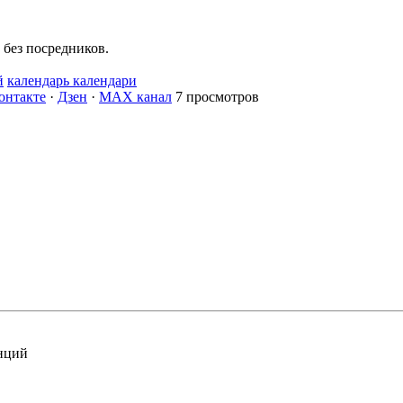
без посредников.
й
календарь календари
онтакте
·
Дзен
·
MAX канал
7 просмотров