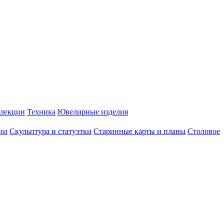
лекции
Техника
Ювелирные изделия
ии
Скульптура и статуэтки
Старинные карты и планы
Столовое