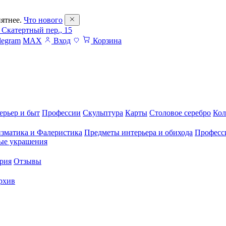
ятнее.
Что нового
 Скатертный пер., 15
legram
MAX
Вход
Корзина
ерьер и быт
Профессии
Скульптура
Карты
Столовое серебро
Кол
зматика и Фалеристика
Предметы интерьера и обихода
Професс
ые украшения
рия
Отзывы
рхив