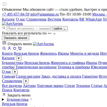
Объявление
Мы обновили сайт — стало удобнее, быстрее и при
+7 495 657-84-59
info@artantique.ru
Пн–Пт 10:00–19:00
Москва ·
Каталог
О нас
Справочник
Вестник
Контакты
ВК
WhatsApp
Te
найти →
Показать все результаты по «
»
→
Заказать звонок
Открыть меню
Книги
Венская бронза
Живопись
Иконы
Монеты и медали
Инт
Каталог
▾
Букинистика
Венская бронза
Живопись и графика
Иконы
Нуми
серебро
Тематические коллекции
Техника и приборы
Ювелирн
О нас
▾
Главная
Салон-магазин
Заказ, доставка и оплата
Гарантии
Исто
Справочник
▾
Все разделы
Авторы
Торговые марки
Стили
Техники
Статьи
А
Поиск
Контакты
Закрыть меню
Букинистика
Венская бронза