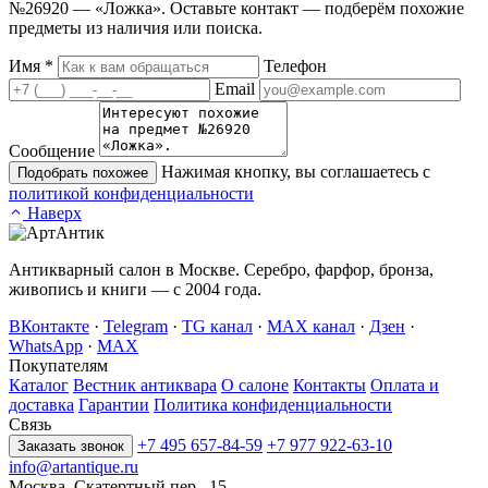
№26920 — «Ложка». Оставьте контакт — подберём похожие
предметы из наличия или поиска.
Имя
*
Телефон
Email
Сообщение
Нажимая кнопку, вы соглашаетесь с
Подобрать похожее
политикой конфиденциальности
Наверх
Антикварный салон в Москве. Серебро, фарфор, бронза,
живопись и книги — с 2004 года.
ВКонтакте
·
Telegram
·
TG канал
·
MAX канал
·
Дзен
·
WhatsApp
·
MAX
Покупателям
Каталог
Вестник антиквара
О салоне
Контакты
Оплата и
доставка
Гарантии
Политика конфиденциальности
Связь
+7 495 657-84-59
+7 977 922-63-10
Заказать звонок
info@artantique.ru
Москва, Скатертный пер., 15