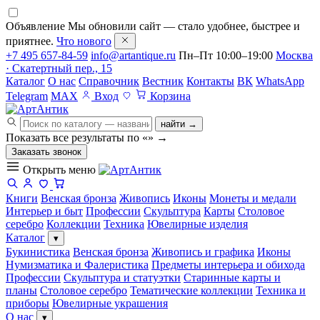
Объявление
Мы обновили сайт — стало удобнее, быстрее и
приятнее.
Что нового
+7 495 657-84-59
info@artantique.ru
Пн–Пт 10:00–19:00
Москва
· Скатертный пер., 15
Каталог
О нас
Справочник
Вестник
Контакты
ВК
WhatsApp
Telegram
MAX
Вход
Корзина
найти →
Показать все результаты по «
»
→
Заказать звонок
Открыть меню
Книги
Венская бронза
Живопись
Иконы
Монеты и медали
Интерьер и быт
Профессии
Скульптура
Карты
Столовое
серебро
Коллекции
Техника
Ювелирные изделия
Каталог
▾
Букинистика
Венская бронза
Живопись и графика
Иконы
Нумизматика и Фалеристика
Предметы интерьера и обихода
Профессии
Скульптура и статуэтки
Старинные карты и
планы
Столовое серебро
Тематические коллекции
Техника и
приборы
Ювелирные украшения
О нас
▾