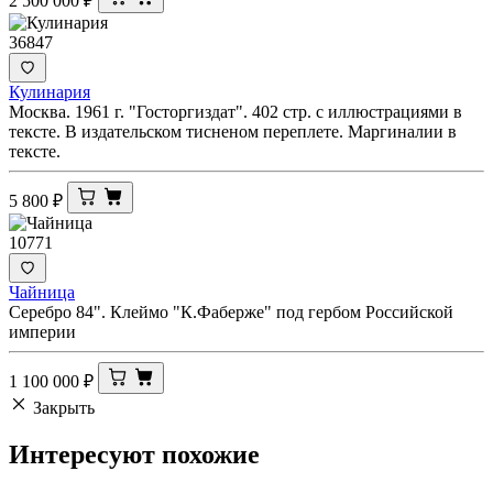
2 500 000
₽
36847
Кулинария
Москва. 1961 г. "Госторгиздат". 402 стр. с иллюстрациями в
тексте. В издательском тисненом переплете. Маргиналии в
тексте.
5 800
₽
10771
Чайница
Серебро 84". Клеймо "К.Фаберже" под гербом Российской
империи
1 100 000
₽
Закрыть
Интересуют
похожие