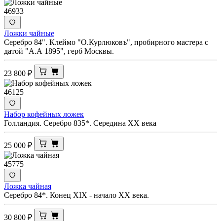
46933
Ложки чайные
Серебро 84". Клеймо "О.Курлюковъ", пробирного мастера с
датой "А.А 1895", герб Москвы.
23 800
₽
46125
Набор кофейных ложек
Голландия. Серебро 835*. Середина ХХ века
25 000
₽
45775
Ложка чайная
Серебро 84*. Конец ХIХ - начало ХХ века.
30 800
₽