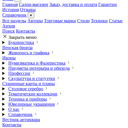
Главная
Салон-магазин
Заказ, доставка и оплата
Гарантии
История
Отзывы
Справочник
▾
Все разделы
Авторы
Торговые марки
Стили
Техники
Статьи
Архив
Поиск
Контакты
Закрыть меню
Букинистика
Венская бронза
Живопись и графика
Иконы
Нумизматика и Фалеристика
Предметы интерьера и обихода
Профессии
Скульптура и статуэтки
Старинные карты и планы
Столовое серебро
Тематические коллекции
Техника и приборы
Ювелирные украшения
О нас
Справочник
Вестник антиквара
Контакты