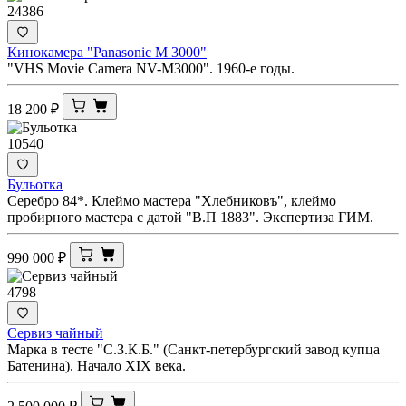
24386
Кинокамера "Panasonic M 3000"
"VHS Movie Camera NV-M3000". 1960-е годы.
18 200
₽
10540
Бульотка
Серебро 84*. Клеймо мастера "Хлебниковъ", клеймо
пробирного мастера с датой "В.П 1883". Экспертиза ГИМ.
990 000
₽
4798
Сервиз чайный
Марка в тесте "С.З.К.Б." (Санкт-петербургский завод купца
Батенина). Начало XIX века.