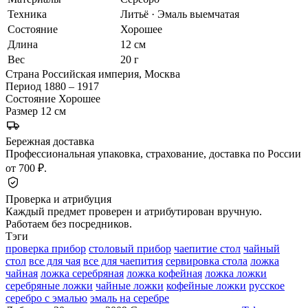
Техника
Литьё · Эмаль выемчатая
Состояние
Хорошее
Длина
12 см
Вес
20 г
Страна
Российская империя, Москва
Период
1880 – 1917
Состояние
Хорошее
Размер
12 см
Бережная доставка
Профессиональная упаковка, страхование, доставка по России
от 700 ₽.
Проверка и атрибуция
Каждый предмет проверен и атрибутирован вручную.
Работаем без посредников.
Тэги
проверка прибор
столовый прибор
чаепитие стол
чайный
стол
все для чая
все для чаепития
сервировка стола
ложка
чайная
ложка серебряная
ложка кофейная
ложка ложки
серебряные ложки
чайные ложки
кофейные ложки
русское
серебро с эмалью
эмаль на серебре