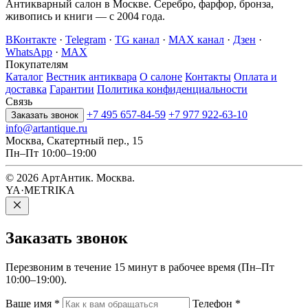
Антикварный салон в Москве. Серебро, фарфор, бронза,
живопись и книги — с 2004 года.
ВКонтакте
·
Telegram
·
TG канал
·
MAX канал
·
Дзен
·
WhatsApp
·
MAX
Покупателям
Каталог
Вестник антиквара
О салоне
Контакты
Оплата и
доставка
Гарантии
Политика конфиденциальности
Связь
+7 495 657-84-59
+7 977 922-63-10
Заказать звонок
info@artantique.ru
Москва, Скатертный пер., 15
Пн–Пт 10:00–19:00
© 2026 АртАнтик. Москва.
YA·METRIKA
Заказать
звонок
Перезвоним в течение 15 минут в рабочее время (Пн–Пт
10:00–19:00).
Ваше имя
*
Телефон
*