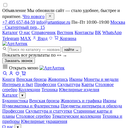
Объявление
Мы обновили сайт — стало удобнее, быстрее и
приятнее.
Что нового
+7 495 657-84-59
info@artantique.ru
Пн–Пт 10:00–19:00
Москва
· Скатертный пер., 15
Каталог
О нас
Справочник
Вестник
Контакты
ВК
WhatsApp
Telegram
MAX
Вход
Корзина
найти →
Показать все результаты по «
»
→
Заказать звонок
Открыть меню
Книги
Венская бронза
Живопись
Иконы
Монеты и медали
Интерьер и быт
Профессии
Скульптура
Карты
Столовое
серебро
Коллекции
Техника
Ювелирные изделия
Каталог
▾
Букинистика
Венская бронза
Живопись и графика
Иконы
Нумизматика и Фалеристика
Предметы интерьера и обихода
Профессии
Скульптура и статуэтки
Старинные карты и
планы
Столовое серебро
Тематические коллекции
Техника и
приборы
Ювелирные украшения
О нас
▾