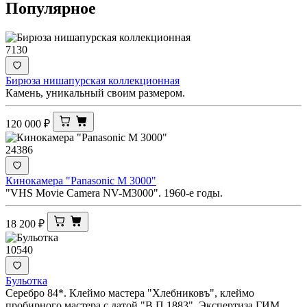
Популярное
7130
Бирюза нишапурская коллекционная
Камень, уникальный своим размером.
120 000
₽
24386
Кинокамера "Panasonic M 3000"
"VHS Movie Camera NV-M3000". 1960-е годы.
18 200
₽
10540
Бульотка
Серебро 84*. Клеймо мастера "Хлебниковъ", клеймо
пробирного мастера с датой "В.П 1883". Экспертиза ГИМ.