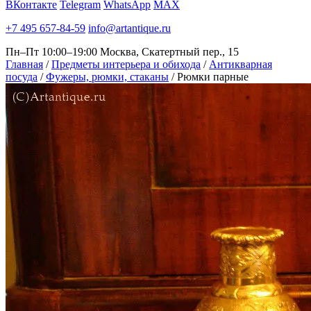
ВКонтакте
Telegram
WhatsApp
MAX
+7 495 657-84-59
info@artantique.ru
Пн–Пт 10:00–19:00
Москва, Скатертный пер., 15
Главная
/
Предметы интерьера и обихода
/
Антикварная
посуда
/
Фужеры, рюмки, стаканы
/
Рюмки парные