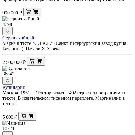
990 000
₽
4798
Сервиз чайный
Марка в тесте "С.З.К.Б." (Санкт-петербургский завод купца
Батенина). Начало XIX века.
2 500 000
₽
36847
Кулинария
Москва. 1961 г. "Госторгиздат". 402 стр. с иллюстрациями в
тексте. В издательском тисненом переплете. Маргиналии в
тексте.
5 800
₽
10771