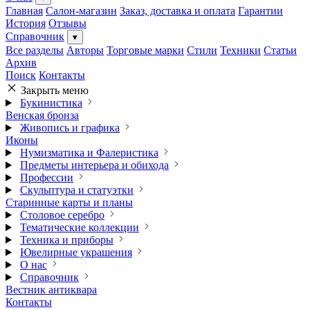
Главная
Салон-магазин
Заказ, доставка и оплата
Гарантии
История
Отзывы
Справочник
▾
Все разделы
Авторы
Торговые марки
Стили
Техники
Статьи
Архив
Поиск
Контакты
Закрыть меню
Букинистика
Венская бронза
Живопись и графика
Иконы
Нумизматика и Фалеристика
Предметы интерьера и обихода
Профессии
Скульптура и статуэтки
Старинные карты и планы
Столовое серебро
Тематические коллекции
Техника и приборы
Ювелирные украшения
О нас
Справочник
Вестник антиквара
Контакты