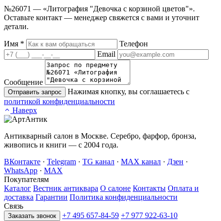
№26071 — «Литография "Девочка с корзиной цветов"».
Оставьте контакт — менеджер свяжется с вами и уточнит
детали.
Имя
*
Телефон
Email
Сообщение
Нажимая кнопку, вы соглашаетесь с
Отправить запрос
политикой конфиденциальности
Наверх
Антикварный салон в Москве. Серебро, фарфор, бронза,
живопись и книги — с 2004 года.
ВКонтакте
·
Telegram
·
TG канал
·
MAX канал
·
Дзен
·
WhatsApp
·
MAX
Покупателям
Каталог
Вестник антиквара
О салоне
Контакты
Оплата и
доставка
Гарантии
Политика конфиденциальности
Связь
+7 495 657-84-59
+7 977 922-63-10
Заказать звонок