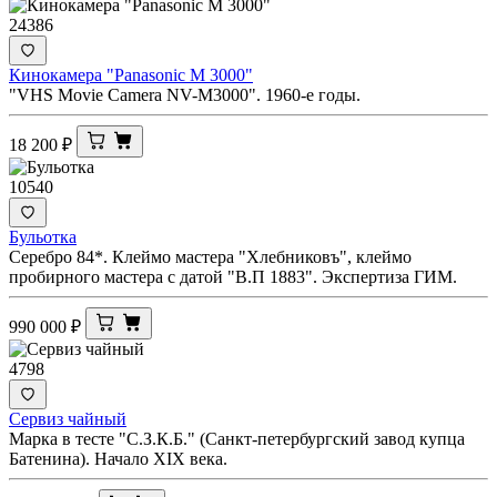
24386
Кинокамера "Panasonic M 3000"
"VHS Movie Camera NV-M3000". 1960-е годы.
18 200
₽
10540
Бульотка
Серебро 84*. Клеймо мастера "Хлебниковъ", клеймо
пробирного мастера с датой "В.П 1883". Экспертиза ГИМ.
990 000
₽
4798
Сервиз чайный
Марка в тесте "С.З.К.Б." (Санкт-петербургский завод купца
Батенина). Начало XIX века.