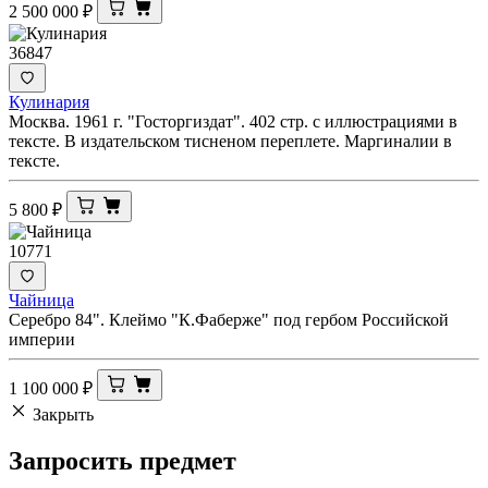
2 500 000
₽
36847
Кулинария
Москва. 1961 г. "Госторгиздат". 402 стр. с иллюстрациями в
тексте. В издательском тисненом переплете. Маргиналии в
тексте.
5 800
₽
10771
Чайница
Серебро 84". Клеймо "К.Фаберже" под гербом Российской
империи
1 100 000
₽
Закрыть
Запросить
предмет