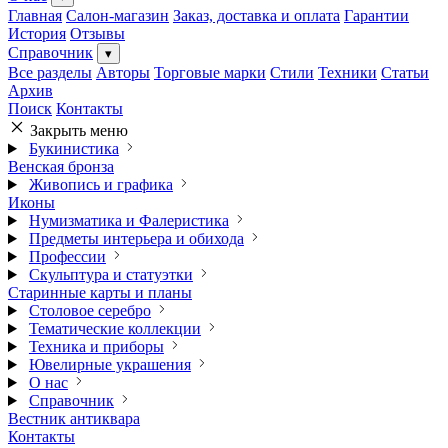
Главная
Салон-магазин
Заказ, доставка и оплата
Гарантии
История
Отзывы
Справочник
▾
Все разделы
Авторы
Торговые марки
Стили
Техники
Статьи
Архив
Поиск
Контакты
Закрыть меню
Букинистика
Венская бронза
Живопись и графика
Иконы
Нумизматика и Фалеристика
Предметы интерьера и обихода
Профессии
Скульптура и статуэтки
Старинные карты и планы
Столовое серебро
Тематические коллекции
Техника и приборы
Ювелирные украшения
О нас
Справочник
Вестник антиквара
Контакты