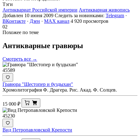
Тэги
Антиквариат Российской империи
Антикварная живопись
Добавлен 10 июня 2009
Следить за новинками:
Telegram
·
ВКонтакте
·
Дзен
·
MAX канал
4 920 просмотров
02
Похожее по теме
Антикварные
гравюры
Смотреть все →
45589
Гравюра "Шестопер и буздыхан"
Хромолитография Ф. Драгера. Рис. Акад. Ф. Солцев.
15 000
₽
45230
Вид Петропавловской Крепости