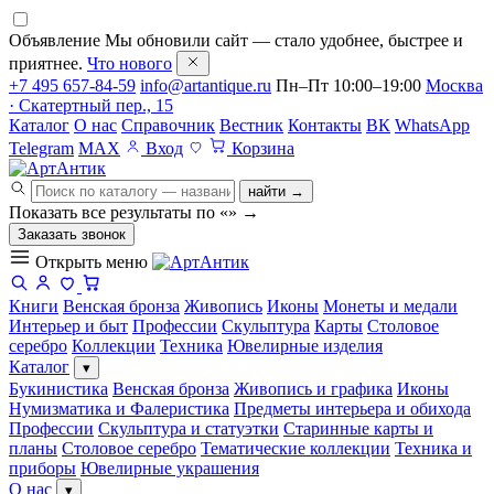
Объявление
Мы обновили сайт — стало удобнее, быстрее и
приятнее.
Что нового
+7 495 657-84-59
info@artantique.ru
Пн–Пт 10:00–19:00
Москва
· Скатертный пер., 15
Каталог
О нас
Справочник
Вестник
Контакты
ВК
WhatsApp
Telegram
MAX
Вход
Корзина
найти →
Показать все результаты по «
»
→
Заказать звонок
Открыть меню
Книги
Венская бронза
Живопись
Иконы
Монеты и медали
Интерьер и быт
Профессии
Скульптура
Карты
Столовое
серебро
Коллекции
Техника
Ювелирные изделия
Каталог
▾
Букинистика
Венская бронза
Живопись и графика
Иконы
Нумизматика и Фалеристика
Предметы интерьера и обихода
Профессии
Скульптура и статуэтки
Старинные карты и
планы
Столовое серебро
Тематические коллекции
Техника и
приборы
Ювелирные украшения
О нас
▾