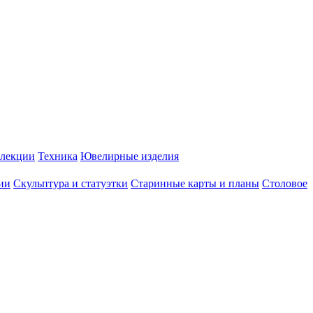
лекции
Техника
Ювелирные изделия
ии
Скульптура и статуэтки
Старинные карты и планы
Столовое