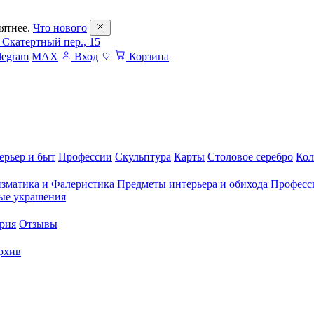
ятнее.
Что нового
 Скатертный пер., 15
legram
MAX
Вход
Корзина
ерьер и быт
Профессии
Скульптура
Карты
Столовое серебро
Кол
зматика и Фалеристика
Предметы интерьера и обихода
Професс
ые украшения
рия
Отзывы
рхив