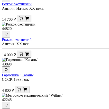
Рожок охотничий
Англия. Начало XX века.
14 700
₽
44820
Рожок охотничий
Англия. XX век.
14 000
₽
43898
Гармошка "Казань"
СССР. 1988 год.
4 800
₽
42248