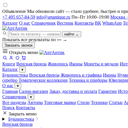
Объявление
Мы обновили сайт — стало удобнее, быстрее и при
+7 495 657-84-59
info@artantique.ru
Пн–Пт 10:00–19:00
Москва ·
Каталог
О нас
Справочник
Вестник
Контакты
ВК
WhatsApp
Te
найти →
Показать все результаты по «
»
→
Заказать звонок
Открыть меню
Книги
Венская бронза
Живопись
Иконы
Монеты и медали
Инт
Каталог
▾
Букинистика
Венская бронза
Живопись и графика
Иконы
Нуми
серебро
Тематические коллекции
Техника и приборы
Ювелирн
О нас
▾
Главная
Салон-магазин
Заказ, доставка и оплата
Гарантии
Исто
Справочник
▾
Все разделы
Авторы
Торговые марки
Стили
Техники
Статьи
А
Поиск
Контакты
Закрыть меню
Букинистика
Венская бронза