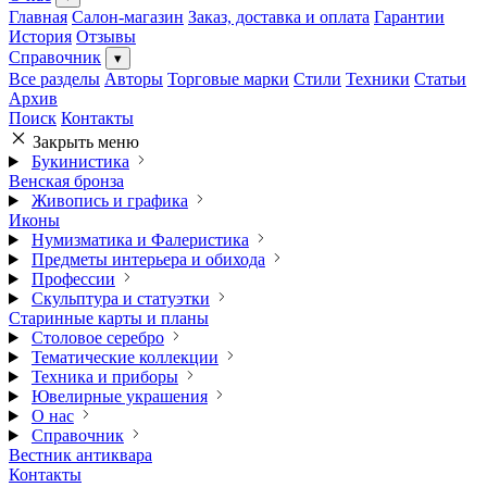
Главная
Салон-магазин
Заказ, доставка и оплата
Гарантии
История
Отзывы
Справочник
▾
Все разделы
Авторы
Торговые марки
Стили
Техники
Статьи
Архив
Поиск
Контакты
Закрыть меню
Букинистика
Венская бронза
Живопись и графика
Иконы
Нумизматика и Фалеристика
Предметы интерьера и обихода
Профессии
Скульптура и статуэтки
Старинные карты и планы
Столовое серебро
Тематические коллекции
Техника и приборы
Ювелирные украшения
О нас
Справочник
Вестник антиквара
Контакты