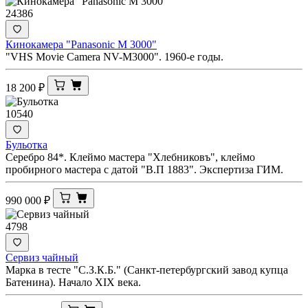
24386
Кинокамера "Panasonic M 3000"
"VHS Movie Camera NV-M3000". 1960-е годы.
18 200
₽
10540
Бульотка
Серебро 84*. Клеймо мастера "Хлебниковъ", клеймо
пробирного мастера с датой "В.П 1883". Экспертиза ГИМ.
990 000
₽
4798
Сервиз чайный
Марка в тесте "С.З.К.Б." (Санкт-петербургский завод купца
Батенина). Начало XIX века.