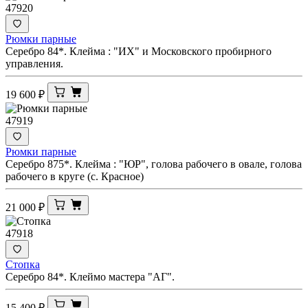
47920
Рюмки парные
Серебро 84*. Клейма : "ИХ" и Московского пробирного
управления.
19 600
₽
47919
Рюмки парные
Серебро 875*. Клейма : "ЮР", голова рабочего в овале, голова
рабочего в круге (с. Красное)
21 000
₽
47918
Стопка
Серебро 84*. Клеймо мастера "АГ".
15 400
₽