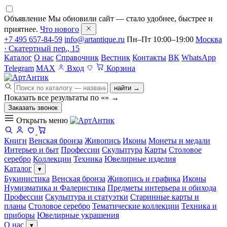
Объявление
Мы обновили сайт — стало удобнее, быстрее и
приятнее.
Что нового
+7 495 657-84-59
info@artantique.ru
Пн–Пт 10:00–19:00
Москва
· Скатертный пер., 15
Каталог
О нас
Справочник
Вестник
Контакты
ВК
WhatsApp
Telegram
MAX
Вход
Корзина
найти →
Показать все результаты по «
»
→
Заказать звонок
Открыть меню
Книги
Венская бронза
Живопись
Иконы
Монеты и медали
Интерьер и быт
Профессии
Скульптура
Карты
Столовое
серебро
Коллекции
Техника
Ювелирные изделия
Каталог
▾
Букинистика
Венская бронза
Живопись и графика
Иконы
Нумизматика и Фалеристика
Предметы интерьера и обихода
Профессии
Скульптура и статуэтки
Старинные карты и
планы
Столовое серебро
Тематические коллекции
Техника и
приборы
Ювелирные украшения
О нас
▾