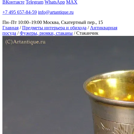
ВКонтакте
Telegram
WhatsApp
MAX
+7 495 657-84-59
info@artantique.ru
Пн–Пт 10:00–19:00
Москва, Скатертный пер., 15
Главная
/
Предметы интерьера и обихода
/
Антикварная
посуда
/
Фужеры, рюмки, стаканы
/
Стаканчик