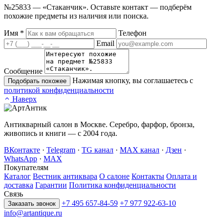
№25833 — «Стаканчик». Оставьте контакт — подберём
похожие предметы из наличия или поиска.
Имя
*
Телефон
Email
Сообщение
Нажимая кнопку, вы соглашаетесь с
Подобрать похожее
политикой конфиденциальности
Наверх
Антикварный салон в Москве. Серебро, фарфор, бронза,
живопись и книги — с 2004 года.
ВКонтакте
·
Telegram
·
TG канал
·
MAX канал
·
Дзен
·
WhatsApp
·
MAX
Покупателям
Каталог
Вестник антиквара
О салоне
Контакты
Оплата и
доставка
Гарантии
Политика конфиденциальности
Связь
+7 495 657-84-59
+7 977 922-63-10
Заказать звонок
info@artantique.ru