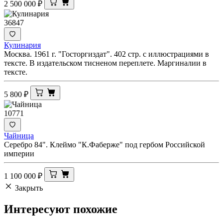
2 500 000
₽
36847
Кулинария
Москва. 1961 г. "Госторгиздат". 402 стр. с иллюстрациями в
тексте. В издательском тисненом переплете. Маргиналии в
тексте.
5 800
₽
10771
Чайница
Серебро 84". Клеймо "К.Фаберже" под гербом Российской
империи
1 100 000
₽
Закрыть
Интересуют
похожие