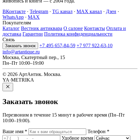
живопись и книги — с 2004 года.
ВКонтакте
·
Telegram
·
TG канал
·
MAX канал
·
Дзен
·
WhatsApp
·
MAX
Покупателям
Каталог
Вестник антиквара
О салоне
Контакты
Оплата и
доставка
Гарантии
Политика конфиденциальности
Связь
+7 495 657-84-59
+7 977 922-63-10
Заказать звонок
info@artantique.ru
Москва, Скатертный пер., 15
Пн–Пт 10:00–19:00
© 2026 АртАнтик. Москва.
YA·METRIKA
Заказать
звонок
Перезвоним в течение 15 минут в рабочее время (Пн–Пт
10:00–19:00).
Ваше имя
*
Телефон
*
Удобное время