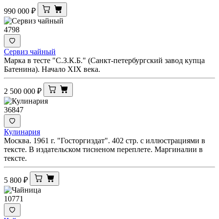
990 000
₽
4798
Сервиз чайный
Марка в тесте "С.З.К.Б." (Санкт-петербургский завод купца
Батенина). Начало XIX века.
2 500 000
₽
36847
Кулинария
Москва. 1961 г. "Госторгиздат". 402 стр. с иллюстрациями в
тексте. В издательском тисненом переплете. Маргиналии в
тексте.
5 800
₽
10771