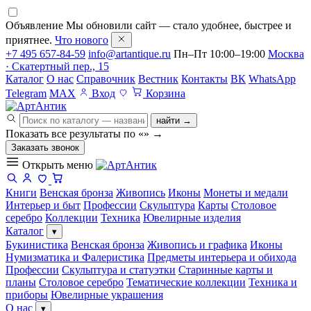
Объявление
Мы обновили сайт — стало удобнее, быстрее и
приятнее.
Что нового
+7 495 657-84-59
info@artantique.ru
Пн–Пт 10:00–19:00
Москва
· Скатертный пер., 15
Каталог
О нас
Справочник
Вестник
Контакты
ВК
WhatsApp
Telegram
MAX
Вход
Корзина
найти →
Показать все результаты по «
»
→
Заказать звонок
Открыть меню
Книги
Венская бронза
Живопись
Иконы
Монеты и медали
Интерьер и быт
Профессии
Скульптура
Карты
Столовое
серебро
Коллекции
Техника
Ювелирные изделия
Каталог
▾
Букинистика
Венская бронза
Живопись и графика
Иконы
Нумизматика и Фалеристика
Предметы интерьера и обихода
Профессии
Скульптура и статуэтки
Старинные карты и
планы
Столовое серебро
Тематические коллекции
Техника и
приборы
Ювелирные украшения
О нас
▾