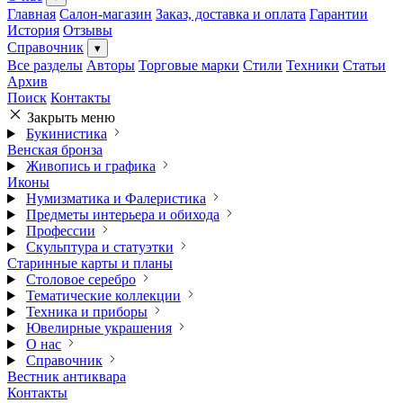
Главная
Салон-магазин
Заказ, доставка и оплата
Гарантии
История
Отзывы
Справочник
▾
Все разделы
Авторы
Торговые марки
Стили
Техники
Статьи
Архив
Поиск
Контакты
Закрыть меню
Букинистика
Венская бронза
Живопись и графика
Иконы
Нумизматика и Фалеристика
Предметы интерьера и обихода
Профессии
Скульптура и статуэтки
Старинные карты и планы
Столовое серебро
Тематические коллекции
Техника и приборы
Ювелирные украшения
О нас
Справочник
Вестник антиквара
Контакты