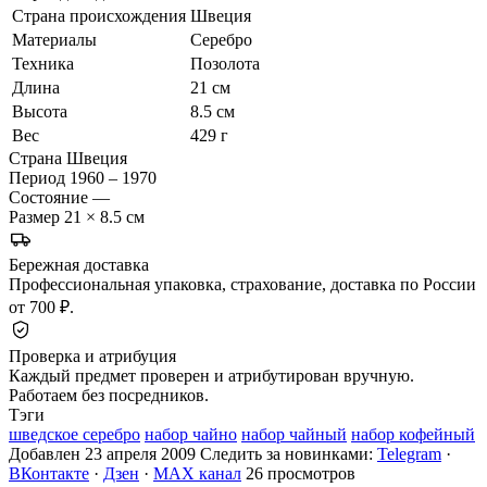
Страна происхождения
Швеция
Материалы
Серебро
Техника
Позолота
Длина
21 см
Высота
8.5 см
Вес
429 г
Страна
Швеция
Период
1960 – 1970
Состояние
—
Размер
21 × 8.5 см
Бережная доставка
Профессиональная упаковка, страхование, доставка по России
от 700 ₽.
Проверка и атрибуция
Каждый предмет проверен и атрибутирован вручную.
Работаем без посредников.
Тэги
шведское серебро
набор чайно
набор чайный
набор кофейный
Добавлен 23 апреля 2009
Следить за новинками:
Telegram
·
ВКонтакте
·
Дзен
·
MAX канал
26 просмотров