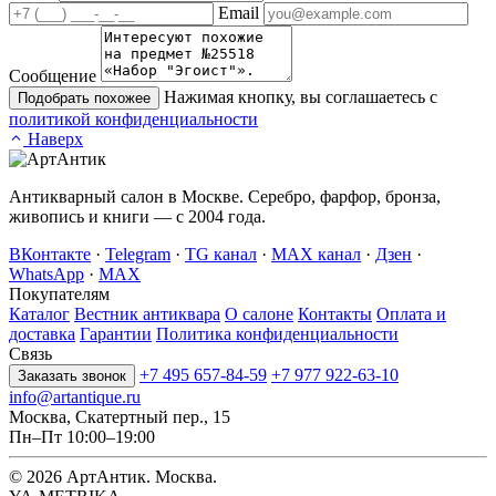
Email
Сообщение
Нажимая кнопку, вы соглашаетесь с
Подобрать похожее
политикой конфиденциальности
Наверх
Антикварный салон в Москве. Серебро, фарфор, бронза,
живопись и книги — с 2004 года.
ВКонтакте
·
Telegram
·
TG канал
·
MAX канал
·
Дзен
·
WhatsApp
·
MAX
Покупателям
Каталог
Вестник антиквара
О салоне
Контакты
Оплата и
доставка
Гарантии
Политика конфиденциальности
Связь
+7 495 657-84-59
+7 977 922-63-10
Заказать звонок
info@artantique.ru
Москва, Скатертный пер., 15
Пн–Пт 10:00–19:00
© 2026 АртАнтик. Москва.