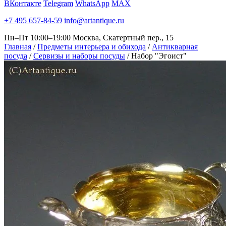
ВКонтакте
Telegram
WhatsApp
MAX
+7 495 657-84-59
info@artantique.ru
Пн–Пт 10:00–19:00
Москва, Скатертный пер., 15
Главная
/
Предметы интерьера и обихода
/
Антикварная
посуда
/
Сервизы и наборы посуды
/
Набор "Эгоист"