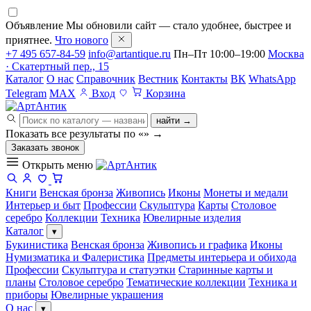
Объявление
Мы обновили сайт — стало удобнее, быстрее и
приятнее.
Что нового
+7 495 657-84-59
info@artantique.ru
Пн–Пт 10:00–19:00
Москва
· Скатертный пер., 15
Каталог
О нас
Справочник
Вестник
Контакты
ВК
WhatsApp
Telegram
MAX
Вход
Корзина
найти →
Показать все результаты по «
»
→
Заказать звонок
Открыть меню
Книги
Венская бронза
Живопись
Иконы
Монеты и медали
Интерьер и быт
Профессии
Скульптура
Карты
Столовое
серебро
Коллекции
Техника
Ювелирные изделия
Каталог
▾
Букинистика
Венская бронза
Живопись и графика
Иконы
Нумизматика и Фалеристика
Предметы интерьера и обихода
Профессии
Скульптура и статуэтки
Старинные карты и
планы
Столовое серебро
Тематические коллекции
Техника и
приборы
Ювелирные украшения
О нас
▾