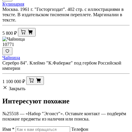
Кулинария
Москва. 1961 г. "Госторгиздат". 402 стр. с иллюстрациями в
тексте. В издательском тисненом переплете. Маргиналии в
тексте.
5 800
₽
10771
Чайница
Серебро 84". Клеймо "К.Фаберже" под гербом Российской
империи
1 100 000
₽
Закрыть
Интересуют
похожие
№25518 — «Набор "Эгоист"». Оставьте контакт — подберём
похожие предметы из наличия или поиска.
Имя
*
Телефон