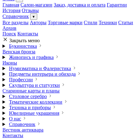
Главная
Салон-магазин
Заказ, доставка и оплата
Гарантии
История
Отзывы
Справочник
▾
Все разделы
Авторы
Торговые марки
Стили
Техники
Статьи
Архив
Поиск
Контакты
Закрыть меню
Букинистика
Венская бронза
Живопись и графика
Иконы
Нумизматика и Фалеристика
Предметы интерьера и обихода
Профессии
Скульптура и статуэтки
Старинные карты и планы
Столовое серебро
Тематические коллекции
Техника и приборы
Ювелирные украшения
О нас
Справочник
Вестник антиквара
Контакты