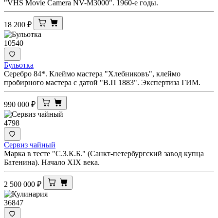
"VHS Movie Camera NV-M3000". 1960-е годы.
18 200
₽
10540
Бульотка
Серебро 84*. Клеймо мастера "Хлебниковъ", клеймо
пробирного мастера с датой "В.П 1883". Экспертиза ГИМ.
990 000
₽
4798
Сервиз чайный
Марка в тесте "С.З.К.Б." (Санкт-петербургский завод купца
Батенина). Начало XIX века.
2 500 000
₽
36847