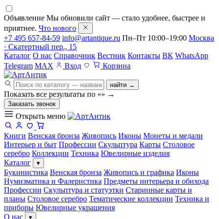
Объявление
Мы обновили сайт — стало удобнее, быстрее и
приятнее.
Что нового
+7 495 657-84-59
info@artantique.ru
Пн–Пт 10:00–19:00
Москва
· Скатертный пер., 15
Каталог
О нас
Справочник
Вестник
Контакты
ВК
WhatsApp
Telegram
MAX
Вход
Корзина
найти →
Показать все результаты по «
»
→
Заказать звонок
Открыть меню
Книги
Венская бронза
Живопись
Иконы
Монеты и медали
Интерьер и быт
Профессии
Скульптура
Карты
Столовое
серебро
Коллекции
Техника
Ювелирные изделия
Каталог
▾
Букинистика
Венская бронза
Живопись и графика
Иконы
Нумизматика и Фалеристика
Предметы интерьера и обихода
Профессии
Скульптура и статуэтки
Старинные карты и
планы
Столовое серебро
Тематические коллекции
Техника и
приборы
Ювелирные украшения
О нас
▾