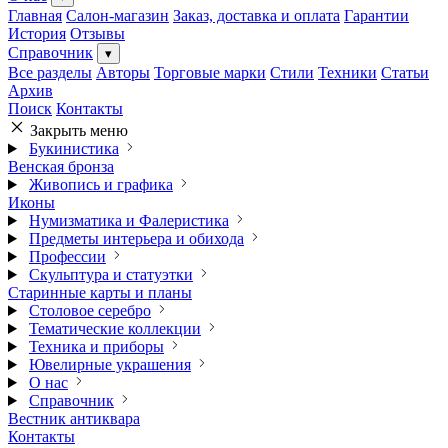
Главная
Салон-магазин
Заказ, доставка и оплата
Гарантии
История
Отзывы
Справочник
▾
Все разделы
Авторы
Торговые марки
Стили
Техники
Статьи
Архив
Поиск
Контакты
Закрыть меню
Букинистика
Венская бронза
Живопись и графика
Иконы
Нумизматика и Фалеристика
Предметы интерьера и обихода
Профессии
Скульптура и статуэтки
Старинные карты и планы
Столовое серебро
Тематические коллекции
Техника и приборы
Ювелирные украшения
О нас
Справочник
Вестник антиквара
Контакты