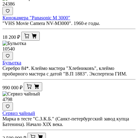
24386
Кинокамера "Panasonic M 3000"
"VHS Movie Camera NV-M3000". 1960-е годы.
18 200
₽
10540
Бульотка
Серебро 84*. Клеймо мастера "Хлебниковъ", клеймо
пробирного мастера с датой "В.П 1883". Экспертиза ГИМ.
990 000
₽
4798
Сервиз чайный
Марка в тесте "С.З.К.Б." (Санкт-петербургский завод купца
Батенина). Начало XIX века.