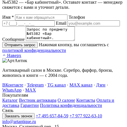
№45382 — «Бар кабинетный». Оставьте контакт — менеджер
свяжется с вами и уточнит детали.
Имя
*
Телефон
Email
Сообщение
Нажимая кнопку, вы соглашаетесь с
Отправить запрос
политикой конфиденциальности
Наверх
Антикварный салон в Москве. Серебро, фарфор, бронза,
живопись и книги — с 2004 года.
ВКонтакте
·
Telegram
·
TG канал
·
MAX канал
·
Дзен
·
WhatsApp
·
MAX
Покупателям
Каталог
Вестник антиквара
О салоне
Контакты
Оплата и
доставка
Гарантии
Политика конфиденциальности
Связь
+7 495 657-84-59
+7 977 922-63-10
Заказать звонок
info@artantique.ru
Москва, Скатертный пер., 15