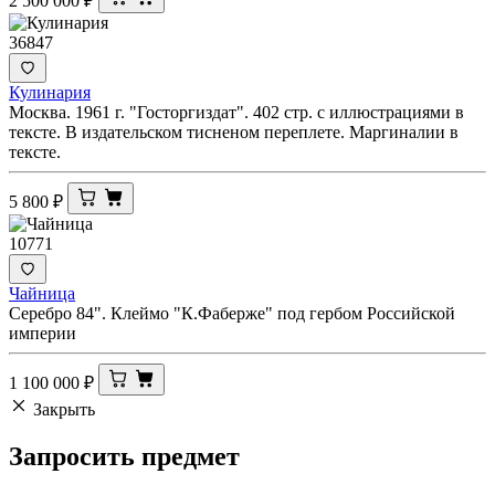
2 500 000
₽
36847
Кулинария
Москва. 1961 г. "Госторгиздат". 402 стр. с иллюстрациями в
тексте. В издательском тисненом переплете. Маргиналии в
тексте.
5 800
₽
10771
Чайница
Серебро 84". Клеймо "К.Фаберже" под гербом Российской
империи
1 100 000
₽
Закрыть
Запросить
предмет