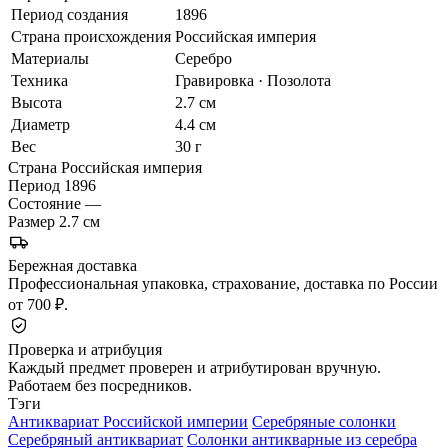
Период создания
1896
Страна происхождения
Российская империя
Материалы
Серебро
Техника
Гравировка · Позолота
Высота
2.7 см
Диаметр
4.4 см
Вес
30 г
Страна
Российская империя
Период
1896
Состояние
—
Размер
2.7 см
Бережная доставка
Профессиональная упаковка, страхование, доставка по России
от 700 ₽.
Проверка и атрибуция
Каждый предмет проверен и атрибутирован вручную.
Работаем без посредников.
Тэги
Антиквариат Российской империи
Серебряные солонки
Серебряный антиквариат
Солонки антикварные из серебра