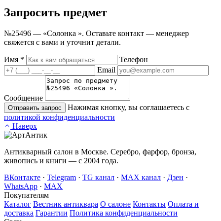
Запросить
предмет
№25496 — «Солонка ». Оставьте контакт — менеджер
свяжется с вами и уточнит детали.
Имя
*
Телефон
Email
Сообщение
Нажимая кнопку, вы соглашаетесь с
Отправить запрос
политикой конфиденциальности
Наверх
Антикварный салон в Москве. Серебро, фарфор, бронза,
живопись и книги — с 2004 года.
ВКонтакте
·
Telegram
·
TG канал
·
MAX канал
·
Дзен
·
WhatsApp
·
MAX
Покупателям
Каталог
Вестник антиквара
О салоне
Контакты
Оплата и
доставка
Гарантии
Политика конфиденциальности