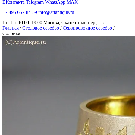
ВКонтакте
Telegram
WhatsApp
MAX
+7 495 657-84-59
info@artantique.ru
Пн–Пт 10:00–19:00
Москва, Скатертный пер., 15
Главная
/
Столовое серебро
/
Сервировочное серебро
/
Солонка