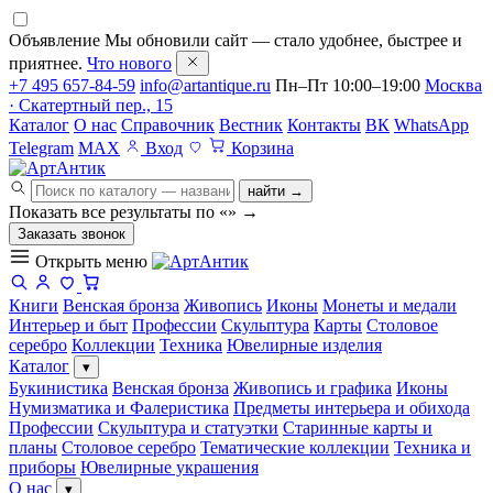
Объявление
Мы обновили сайт — стало удобнее, быстрее и
приятнее.
Что нового
+7 495 657-84-59
info@artantique.ru
Пн–Пт 10:00–19:00
Москва
· Скатертный пер., 15
Каталог
О нас
Справочник
Вестник
Контакты
ВК
WhatsApp
Telegram
MAX
Вход
Корзина
найти →
Показать все результаты по «
»
→
Заказать звонок
Открыть меню
Книги
Венская бронза
Живопись
Иконы
Монеты и медали
Интерьер и быт
Профессии
Скульптура
Карты
Столовое
серебро
Коллекции
Техника
Ювелирные изделия
Каталог
▾
Букинистика
Венская бронза
Живопись и графика
Иконы
Нумизматика и Фалеристика
Предметы интерьера и обихода
Профессии
Скульптура и статуэтки
Старинные карты и
планы
Столовое серебро
Тематические коллекции
Техника и
приборы
Ювелирные украшения
О нас
▾