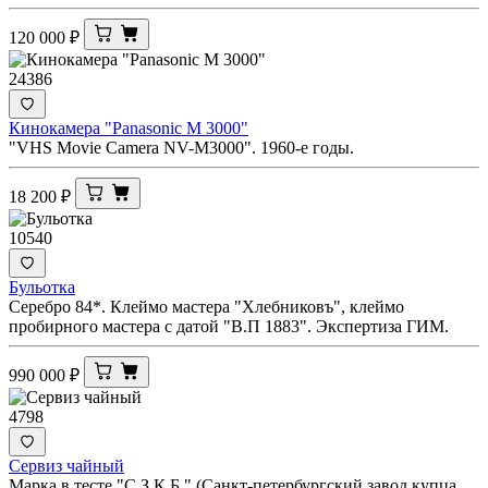
120 000
₽
24386
Кинокамера "Panasonic M 3000"
"VHS Movie Camera NV-M3000". 1960-е годы.
18 200
₽
10540
Бульотка
Серебро 84*. Клеймо мастера "Хлебниковъ", клеймо
пробирного мастера с датой "В.П 1883". Экспертиза ГИМ.
990 000
₽
4798
Сервиз чайный
Марка в тесте "С.З.К.Б." (Санкт-петербургский завод купца