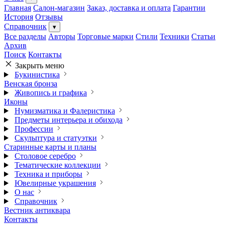
Главная
Салон-магазин
Заказ, доставка и оплата
Гарантии
История
Отзывы
Справочник
▾
Все разделы
Авторы
Торговые марки
Стили
Техники
Статьи
Архив
Поиск
Контакты
Закрыть меню
Букинистика
Венская бронза
Живопись и графика
Иконы
Нумизматика и Фалеристика
Предметы интерьера и обихода
Профессии
Скульптура и статуэтки
Старинные карты и планы
Столовое серебро
Тематические коллекции
Техника и приборы
Ювелирные украшения
О нас
Справочник
Вестник антиквара
Контакты