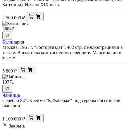
Батенина). Начало XIX века.
2 500 000
₽
36847
Кулинария
Москва. 1961 г. "Госторгиздат". 402 стр. с иллюстрациями в
тексте. В издательском тисненом переплете. Маргиналии в
тексте.
5 800
₽
10771
Чайница
Серебро 84". Клеймо "К.Фаберже" под гербом Российской
империи
1 100 000
₽
Закрыть