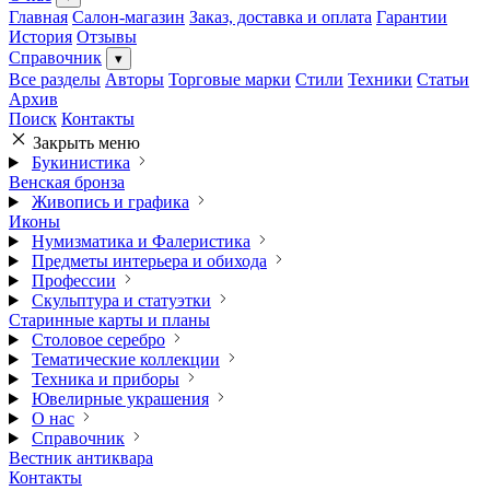
Главная
Салон-магазин
Заказ, доставка и оплата
Гарантии
История
Отзывы
Справочник
▾
Все разделы
Авторы
Торговые марки
Стили
Техники
Статьи
Архив
Поиск
Контакты
Закрыть меню
Букинистика
Венская бронза
Живопись и графика
Иконы
Нумизматика и Фалеристика
Предметы интерьера и обихода
Профессии
Скульптура и статуэтки
Старинные карты и планы
Столовое серебро
Тематические коллекции
Техника и приборы
Ювелирные украшения
О нас
Справочник
Вестник антиквара
Контакты