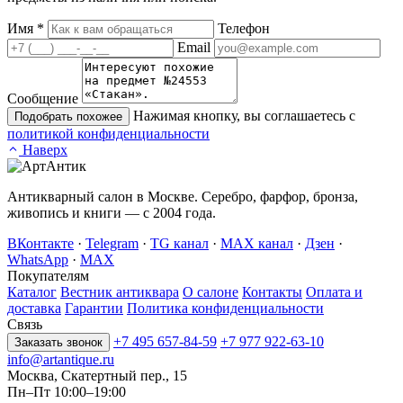
Имя
*
Телефон
Email
Сообщение
Нажимая кнопку, вы соглашаетесь с
Подобрать похожее
политикой конфиденциальности
Наверх
Антикварный салон в Москве. Серебро, фарфор, бронза,
живопись и книги — с 2004 года.
ВКонтакте
·
Telegram
·
TG канал
·
MAX канал
·
Дзен
·
WhatsApp
·
MAX
Покупателям
Каталог
Вестник антиквара
О салоне
Контакты
Оплата и
доставка
Гарантии
Политика конфиденциальности
Связь
+7 495 657-84-59
+7 977 922-63-10
Заказать звонок
info@artantique.ru
Москва, Скатертный пер., 15
Пн–Пт 10:00–19:00