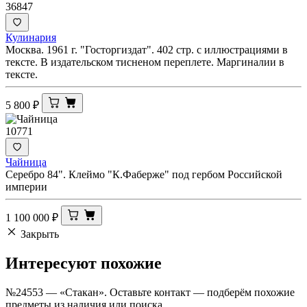
36847
Кулинария
Москва. 1961 г. "Госторгиздат". 402 стр. с иллюстрациями в
тексте. В издательском тисненом переплете. Маргиналии в
тексте.
5 800
₽
10771
Чайница
Серебро 84". Клеймо "К.Фаберже" под гербом Российской
империи
1 100 000
₽
Закрыть
Интересуют
похожие
№24553 — «Стакан». Оставьте контакт — подберём похожие
предметы из наличия или поиска.