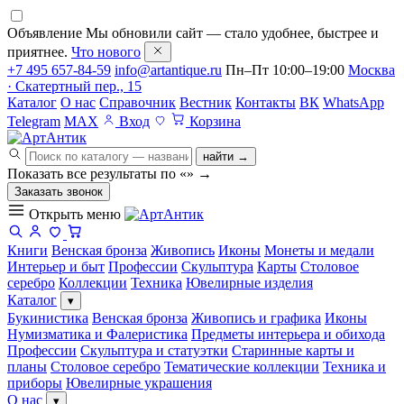
Объявление
Мы обновили сайт — стало удобнее, быстрее и
приятнее.
Что нового
+7 495 657-84-59
info@artantique.ru
Пн–Пт 10:00–19:00
Москва
· Скатертный пер., 15
Каталог
О нас
Справочник
Вестник
Контакты
ВК
WhatsApp
Telegram
MAX
Вход
Корзина
найти →
Показать все результаты по «
»
→
Заказать звонок
Открыть меню
Книги
Венская бронза
Живопись
Иконы
Монеты и медали
Интерьер и быт
Профессии
Скульптура
Карты
Столовое
серебро
Коллекции
Техника
Ювелирные изделия
Каталог
▾
Букинистика
Венская бронза
Живопись и графика
Иконы
Нумизматика и Фалеристика
Предметы интерьера и обихода
Профессии
Скульптура и статуэтки
Старинные карты и
планы
Столовое серебро
Тематические коллекции
Техника и
приборы
Ювелирные украшения
О нас
▾