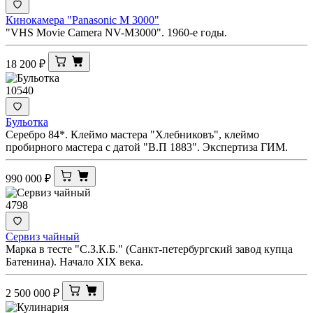
Кинокамера "Panasonic M 3000"
"VHS Movie Camera NV-M3000". 1960-е годы.
18 200
₽
10540
Бульотка
Серебро 84*. Клеймо мастера "Хлебниковъ", клеймо
пробирного мастера с датой "В.П 1883". Экспертиза ГИМ.
990 000
₽
4798
Сервиз чайный
Марка в тесте "С.З.К.Б." (Санкт-петербургский завод купца
Батенина). Начало XIX века.
2 500 000
₽