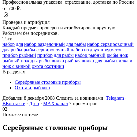
Профессиональная упаковка, страхование, доставка по России
от 700 ₽.
Проверка и атрибуция
Каждый предмет проверен и атрибутирован вручную.
Работаем без посредников.
Тэги
набор для
набор разделочный для рыбы
набор сервировочный
для рыбы
рыбы сервировочный
набор из
двух предметов
прибор рыбный
прибор для рыбы
набор рыбный
рыбы нож
рыбный нож для рыбы
вилка рыбная
вилка для рыбы
вилка и
нож с вилкой
охота охотники
В разделах
Серебряные столовые приборы
Охота и рыбалка
Добавлен 8 декабря 2008
Следить за новинками:
Telegram
·
ВКонтакте
·
Дзен
·
MAX канал
7 просмотров
02
Похожее по теме
Серебряные столовые
приборы