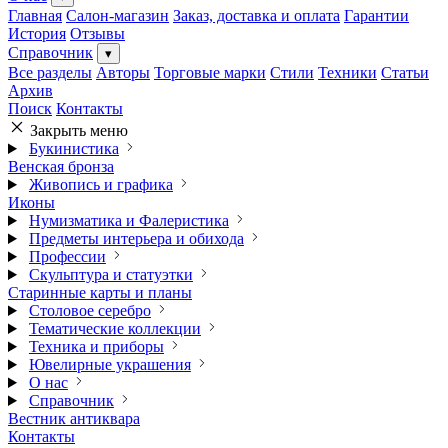
Главная
Салон-магазин
Заказ, доставка и оплата
Гарантии
История
Отзывы
Справочник
▾
Все разделы
Авторы
Торговые марки
Стили
Техники
Статьи
Архив
Поиск
Контакты
Закрыть меню
Букинистика
Венская бронза
Живопись и графика
Иконы
Нумизматика и Фалеристика
Предметы интерьера и обихода
Профессии
Скульптура и статуэтки
Старинные карты и планы
Столовое серебро
Тематические коллекции
Техника и приборы
Ювелирные украшения
О нас
Справочник
Вестник антиквара
Контакты