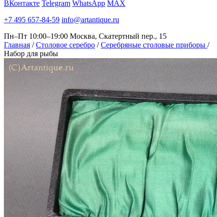
ВКонтакте
Telegram
WhatsApp
MAX
+7 495 657-84-59
info@artantique.ru
Пн–Пт 10:00–19:00
Москва, Скатертный пер., 15
Главная
/
Столовое серебро
/
Серебряные столовые приборы
/
Набор для рыбы