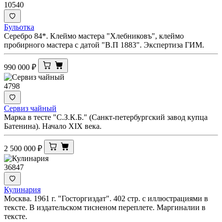
10540
Бульотка
Серебро 84*. Клеймо мастера "Хлебниковъ", клеймо
пробирного мастера с датой "В.П 1883". Экспертиза ГИМ.
990 000
₽
4798
Сервиз чайный
Марка в тесте "С.З.К.Б." (Санкт-петербургский завод купца
Батенина). Начало XIX века.
2 500 000
₽
36847
Кулинария
Москва. 1961 г. "Госторгиздат". 402 стр. с иллюстрациями в
тексте. В издательском тисненом переплете. Маргиналии в
тексте.