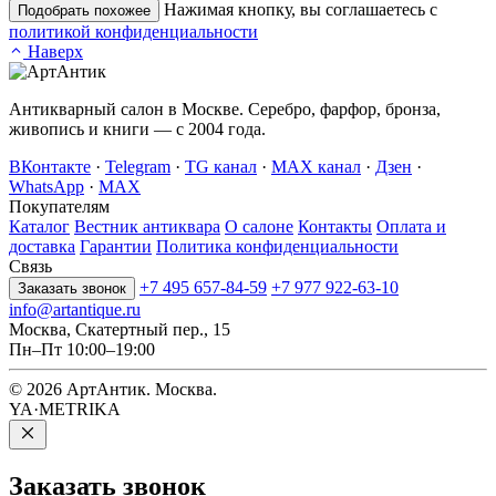
Нажимая кнопку, вы соглашаетесь с
Подобрать похожее
политикой конфиденциальности
Наверх
Антикварный салон в Москве. Серебро, фарфор, бронза,
живопись и книги — с 2004 года.
ВКонтакте
·
Telegram
·
TG канал
·
MAX канал
·
Дзен
·
WhatsApp
·
MAX
Покупателям
Каталог
Вестник антиквара
О салоне
Контакты
Оплата и
доставка
Гарантии
Политика конфиденциальности
Связь
+7 495 657-84-59
+7 977 922-63-10
Заказать звонок
info@artantique.ru
Москва, Скатертный пер., 15
Пн–Пт 10:00–19:00
© 2026 АртАнтик. Москва.
YA·METRIKA
Заказать
звонок