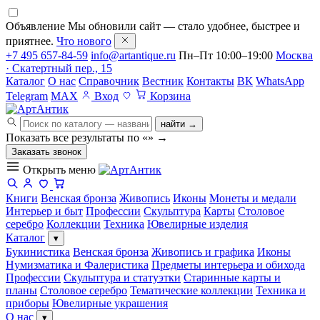
Объявление
Мы обновили сайт — стало удобнее, быстрее и
приятнее.
Что нового
+7 495 657-84-59
info@artantique.ru
Пн–Пт 10:00–19:00
Москва
· Скатертный пер., 15
Каталог
О нас
Справочник
Вестник
Контакты
ВК
WhatsApp
Telegram
MAX
Вход
Корзина
найти →
Показать все результаты по «
»
→
Заказать звонок
Открыть меню
Книги
Венская бронза
Живопись
Иконы
Монеты и медали
Интерьер и быт
Профессии
Скульптура
Карты
Столовое
серебро
Коллекции
Техника
Ювелирные изделия
Каталог
▾
Букинистика
Венская бронза
Живопись и графика
Иконы
Нумизматика и Фалеристика
Предметы интерьера и обихода
Профессии
Скульптура и статуэтки
Старинные карты и
планы
Столовое серебро
Тематические коллекции
Техника и
приборы
Ювелирные украшения
О нас
▾