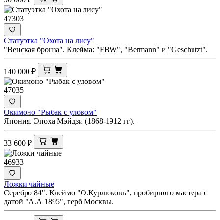
47303
Статуэтка "Охота на лису"
"Венская бронза". Клейма: "FBW", "Bermann" и "Geschutzt".
140 000
₽
47035
Окимоно "Рыбак с уловом"
Япония. Эпоха Мэйдзи (1868-1912 гг).
33 600
₽
46933
Ложки чайные
Серебро 84". Клеймо "О.Курлюковъ", пробирного мастера с
датой "А.А 1895", герб Москвы.