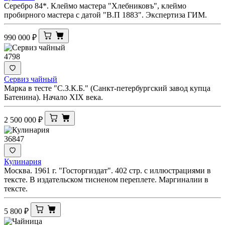
Серебро 84*. Клеймо мастера "Хлебниковъ", клеймо
пробирного мастера с датой "В.П 1883". Экспертиза ГИМ.
990 000
₽
4798
Сервиз чайный
Марка в тесте "С.З.К.Б." (Санкт-петербургский завод купца
Батенина). Начало XIX века.
2 500 000
₽
36847
Кулинария
Москва. 1961 г. "Госторгиздат". 402 стр. с иллюстрациями в
тексте. В издательском тисненом переплете. Маргиналии в
тексте.
5 800
₽