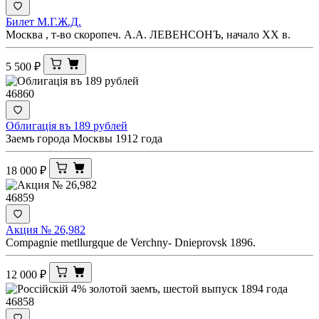
Билет М.Г.Ж.Д.
Москва , т-во скоропеч. А.А. ЛЕВЕНСОНЪ, начало ХХ в.
5 500
₽
46860
Облигацiя въ 189 рублей
Заемъ города Москвы 1912 года
18 000
₽
46859
Акция № 26,982
Compagnie metllurgque de Verchny- Dnieprovsk 1896.
12 000
₽
46858