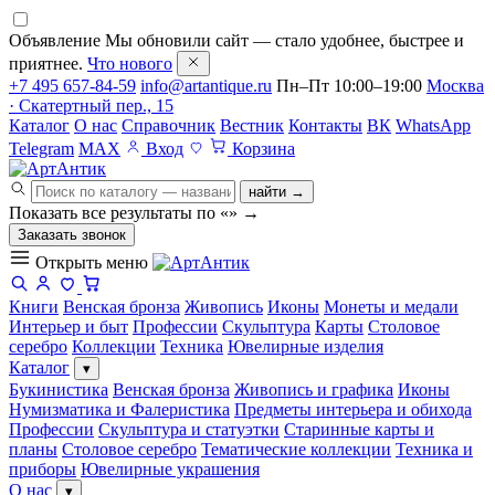
Объявление
Мы обновили сайт — стало удобнее, быстрее и
приятнее.
Что нового
+7 495 657-84-59
info@artantique.ru
Пн–Пт 10:00–19:00
Москва
· Скатертный пер., 15
Каталог
О нас
Справочник
Вестник
Контакты
ВК
WhatsApp
Telegram
MAX
Вход
Корзина
найти →
Показать все результаты по «
»
→
Заказать звонок
Открыть меню
Книги
Венская бронза
Живопись
Иконы
Монеты и медали
Интерьер и быт
Профессии
Скульптура
Карты
Столовое
серебро
Коллекции
Техника
Ювелирные изделия
Каталог
▾
Букинистика
Венская бронза
Живопись и графика
Иконы
Нумизматика и Фалеристика
Предметы интерьера и обихода
Профессии
Скульптура и статуэтки
Старинные карты и
планы
Столовое серебро
Тематические коллекции
Техника и
приборы
Ювелирные украшения
О нас
▾