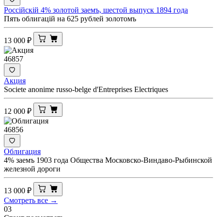
Россiйскiй 4% золотой заемъ, шестой выпуск 1894 года
Пять облигацiй на 625 рублей золотомъ
13 000
₽
46857
Акция
Societe anonime russo-belge d'Entreprises Electriques
12 000
₽
46856
Облигация
4% заемъ 1903 года Общества Московско-Виндаво-Рыбинской
железной дороги
13 000
₽
Смотреть все →
03