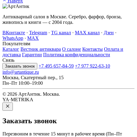
Наверх
Антикварный салон в Москве. Серебро, фарфор, бронза,
живопись и книги — с 2004 года.
ВКонтакте
·
Telegram
·
TG канал
·
MAX канал
·
Дзен
·
WhatsApp
·
MAX
Покупателям
Каталог
Вестник антиквара
О салоне
Контакты
Оплата и
доставка
Гарантии
Политика конфиденциальности
Связь
+7 495 657-84-59
+7 977 922-63-10
Заказать звонок
info@artantique.ru
Москва, Скатертный пер., 15
Пн–Пт 10:00–19:00
© 2026 АртАнтик. Москва.
YA·METRIKA
Заказать
звонок
Перезвоним в течение 15 минут в рабочее время (Пн–Пт