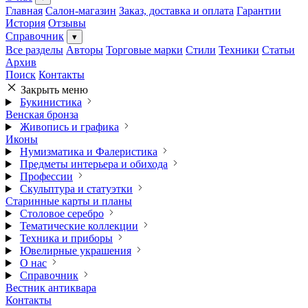
Главная
Салон-магазин
Заказ, доставка и оплата
Гарантии
История
Отзывы
Справочник
▾
Все разделы
Авторы
Торговые марки
Стили
Техники
Статьи
Архив
Поиск
Контакты
Закрыть меню
Букинистика
Венская бронза
Живопись и графика
Иконы
Нумизматика и Фалеристика
Предметы интерьера и обихода
Профессии
Скульптура и статуэтки
Старинные карты и планы
Столовое серебро
Тематические коллекции
Техника и приборы
Ювелирные украшения
О нас
Справочник
Вестник антиквара
Контакты