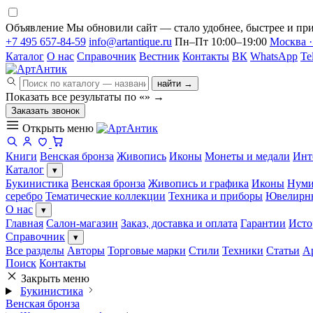
Объявление
Мы обновили сайт — стало удобнее, быстрее и при
+7 495 657-84-59
info@artantique.ru
Пн–Пт 10:00–19:00
Москва ·
Каталог
О нас
Справочник
Вестник
Контакты
ВК
WhatsApp
Te
найти →
Показать все результаты по «
»
→
Заказать звонок
Открыть меню
Книги
Венская бронза
Живопись
Иконы
Монеты и медали
Инт
Каталог
▾
Букинистика
Венская бронза
Живопись и графика
Иконы
Нуми
серебро
Тематические коллекции
Техника и приборы
Ювелирн
О нас
▾
Главная
Салон-магазин
Заказ, доставка и оплата
Гарантии
Исто
Справочник
▾
Все разделы
Авторы
Торговые марки
Стили
Техники
Статьи
А
Поиск
Контакты
Закрыть меню
Букинистика
Венская бронза