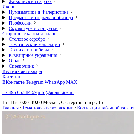
Живопись и графика
Иконы
Нумизматика и Фалеристика
Предметы интерьера и обихода
Профессии
Скульптура и статуэтки
Старинные карты и планы
Столовое серебро
Тематические коллекции
Техника и приборы
Ювелирные украшения
О нас
Справочник
Вестник антиквара
Контакты
ВКонтакте
Telegram
WhatsApp
MAX
+7 495 657-84-59
info@artantique.ru
Пн–Пт 10:00–19:00
Москва, Скатертный пер., 15
Главная
/
Тематические коллекции
/
Коллекции табачной галан