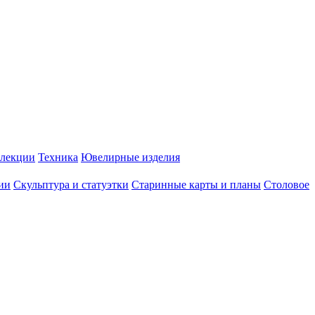
лекции
Техника
Ювелирные изделия
ии
Скульптура и статуэтки
Старинные карты и планы
Столовое