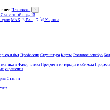
ятнее.
Что нового
 Скатертный пер., 15
legram
MAX
Вход
Корзина
ерьер и быт
Профессии
Скульптура
Карты
Столовое серебро
Кол
зматика и Фалеристика
Предметы интерьера и обихода
Професс
ые украшения
рия
Отзывы
рхив