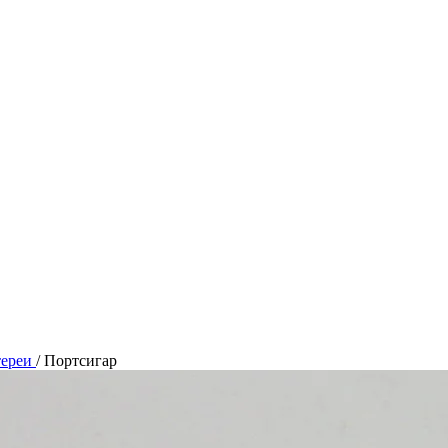
тереи
/
Портсигар