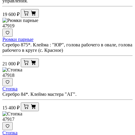
управления.
19 600
₽
47919
Рюмки парные
Серебро 875*. Клейма : "ЮР", голова рабочего в овале, голова
рабочего в круге (с. Красное)
21 000
₽
47918
Стопка
Серебро 84*. Клеймо мастера "АГ".
15 400
₽
47917
Стопка