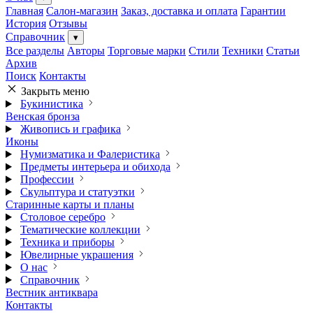
Главная
Салон-магазин
Заказ, доставка и оплата
Гарантии
История
Отзывы
Справочник
▾
Все разделы
Авторы
Торговые марки
Стили
Техники
Статьи
Архив
Поиск
Контакты
Закрыть меню
Букинистика
Венская бронза
Живопись и графика
Иконы
Нумизматика и Фалеристика
Предметы интерьера и обихода
Профессии
Скульптура и статуэтки
Старинные карты и планы
Столовое серебро
Тематические коллекции
Техника и приборы
Ювелирные украшения
О нас
Справочник
Вестник антиквара
Контакты