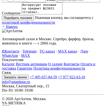
Сообщение
Нажимая кнопку, вы соглашаетесь с
Подобрать похожее
политикой конфиденциальности
Наверх
Антикварный салон в Москве. Серебро, фарфор, бронза,
живопись и книги — с 2004 года.
ВКонтакте
·
Telegram
·
TG канал
·
MAX канал
·
Дзен
·
WhatsApp
·
MAX
Покупателям
Каталог
Вестник антиквара
О салоне
Контакты
Оплата и
доставка
Гарантии
Политика конфиденциальности
Связь
+7 495 657-84-59
+7 977 922-63-10
Заказать звонок
info@artantique.ru
Москва, Скатертный пер., 15
Пн–Пт 10:00–19:00
© 2026 АртАнтик. Москва.
YA·METRIKA