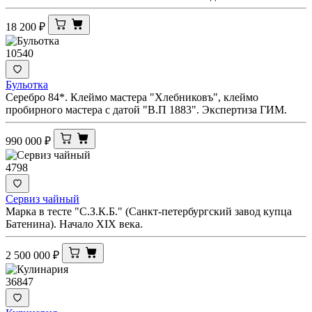
18 200
₽
10540
Бульотка
Серебро 84*. Клеймо мастера "Хлебниковъ", клеймо
пробирного мастера с датой "В.П 1883". Экспертиза ГИМ.
990 000
₽
4798
Сервиз чайный
Марка в тесте "С.З.К.Б." (Санкт-петербургский завод купца
Батенина). Начало XIX века.
2 500 000
₽
36847