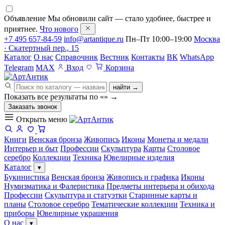
Объявление
Мы обновили сайт — стало удобнее, быстрее и
приятнее.
Что нового
+7 495 657-84-59
info@artantique.ru
Пн–Пт 10:00–19:00
Москва
· Скатертный пер., 15
Каталог
О нас
Справочник
Вестник
Контакты
ВК
WhatsApp
Telegram
MAX
Вход
Корзина
найти →
Показать все результаты по «
»
→
Заказать звонок
Открыть меню
Книги
Венская бронза
Живопись
Иконы
Монеты и медали
Интерьер и быт
Профессии
Скульптура
Карты
Столовое
серебро
Коллекции
Техника
Ювелирные изделия
Каталог
▾
Букинистика
Венская бронза
Живопись и графика
Иконы
Нумизматика и Фалеристика
Предметы интерьера и обихода
Профессии
Скульптура и статуэтки
Старинные карты и
планы
Столовое серебро
Тематические коллекции
Техника и
приборы
Ювелирные украшения
О нас
▾