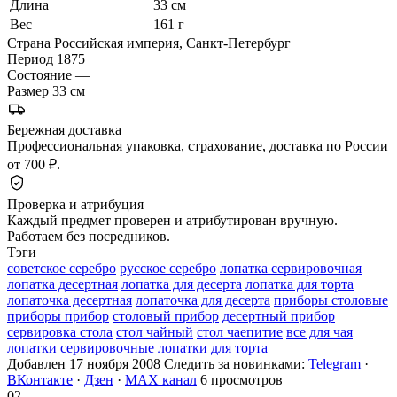
Длина
33 см
Вес
161 г
Страна
Российская империя, Санкт-Петербург
Период
1875
Состояние
—
Размер
33 см
Бережная доставка
Профессиональная упаковка, страхование, доставка по России
от 700 ₽.
Проверка и атрибуция
Каждый предмет проверен и атрибутирован вручную.
Работаем без посредников.
Тэги
советское серебро
русское серебро
лопатка сервировочная
лопатка десертная
лопатка для десерта
лопатка для торта
лопаточка десертная
лопаточка для десерта
приборы столовые
приборы прибор
столовый прибор
десертный прибор
сервировка стола
стол чайный
стол чаепитие
все для чая
лопатки сервировочные
лопатки для торта
Добавлен 17 ноября 2008
Следить за новинками:
Telegram
·
ВКонтакте
·
Дзен
·
MAX канал
6 просмотров
02