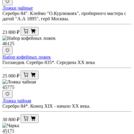
Ложки чайные
Серебро 84". Клеймо "О.Курлюковъ", пробирного мастера с
датой "А.А 1895", герб Москвы.
23 800
₽
46125
Набор кофейных ложек
Голландия. Серебро 835*. Середина ХХ века
25 000
₽
45775
Ложка чайная
Серебро 84*. Конец ХIХ - начало ХХ века.
30 800
₽
45171