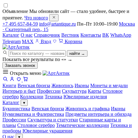
Объявление
Мы обновили сайт — стало удобнее, быстрее и
приятнее.
Что нового
+7 495 657-84-59
info@artantique.ru
Пн–Пт 10:00–19:00
Москва
· Скатертный пер., 15
Каталог
О нас
Справочник
Вестник
Контакты
ВК
WhatsApp
Telegram
MAX
Вход
Корзина
найти →
Показать все результаты по «
»
→
Заказать звонок
Открыть меню
Книги
Венская бронза
Живопись
Иконы
Монеты и медали
Интерьер и быт
Профессии
Скульптура
Карты
Столовое
серебро
Коллекции
Техника
Ювелирные изделия
Каталог
▾
Букинистика
Венская бронза
Живопись и графика
Иконы
Нумизматика и Фалеристика
Предметы интерьера и обихода
Профессии
Скульптура и статуэтки
Старинные карты и
планы
Столовое серебро
Тематические коллекции
Техника и
приборы
Ювелирные украшения
О нас
▾