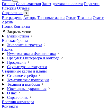
Главная
Салон-магазин
Заказ, доставка и оплата
Гарантии
История
Отзывы
Справочник
▾
Все разделы
Авторы
Торговые марки
Стили
Техники
Статьи
Архив
Поиск
Контакты
Закрыть меню
Букинистика
Венская бронза
Живопись и графика
Иконы
Нумизматика и Фалеристика
Предметы интерьера и обихода
Профессии
Скульптура и статуэтки
Старинные карты и планы
Столовое серебро
Тематические коллекции
Техника и приборы
Ювелирные украшения
О нас
Справочник
Вестник антиквара
Контакты