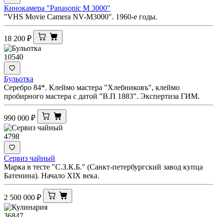
Кинокамера "Panasonic M 3000"
"VHS Movie Camera NV-M3000". 1960-е годы.
18 200
₽
10540
Бульотка
Серебро 84*. Клеймо мастера "Хлебниковъ", клеймо
пробирного мастера с датой "В.П 1883". Экспертиза ГИМ.
990 000
₽
4798
Сервиз чайный
Марка в тесте "С.З.К.Б." (Санкт-петербургский завод купца
Батенина). Начало XIX века.
2 500 000
₽
36847