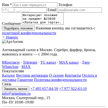
Имя
*
Телефон
Email
Сообщение
Нажимая кнопку, вы соглашаетесь с
Подобрать похожее
политикой конфиденциальности
Наверх
Антикварный салон в Москве. Серебро, фарфор, бронза,
живопись и книги — с 2004 года.
ВКонтакте
·
Telegram
·
TG канал
·
MAX канал
·
Дзен
·
WhatsApp
·
MAX
Покупателям
Каталог
Вестник антиквара
О салоне
Контакты
Оплата и
доставка
Гарантии
Политика конфиденциальности
Связь
+7 495 657-84-59
+7 977 922-63-10
Заказать звонок
info@artantique.ru
Москва, Скатертный пер., 15
Пн–Пт 10:00–19:00