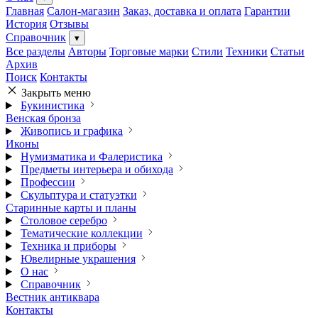
Главная
Салон-магазин
Заказ, доставка и оплата
Гарантии
История
Отзывы
Справочник
▾
Все разделы
Авторы
Торговые марки
Стили
Техники
Статьи
Архив
Поиск
Контакты
Закрыть меню
Букинистика
Венская бронза
Живопись и графика
Иконы
Нумизматика и Фалеристика
Предметы интерьера и обихода
Профессии
Скульптура и статуэтки
Старинные карты и планы
Столовое серебро
Тематические коллекции
Техника и приборы
Ювелирные украшения
О нас
Справочник
Вестник антиквара
Контакты