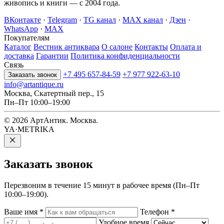
живопись и книги — с 2004 года.
ВКонтакте
·
Telegram
·
TG канал
·
MAX канал
·
Дзен
·
WhatsApp
·
MAX
Покупателям
Каталог
Вестник антиквара
О салоне
Контакты
Оплата и
доставка
Гарантии
Политика конфиденциальности
Связь
+7 495 657-84-59
+7 977 922-63-10
Заказать звонок
info@artantique.ru
Москва, Скатертный пер., 15
Пн–Пт 10:00–19:00
© 2026 АртАнтик. Москва.
YA·METRIKA
Заказать
звонок
Перезвоним в течение 15 минут в рабочее время (Пн–Пт
10:00–19:00).
Ваше имя
*
Телефон
*
Удобное время