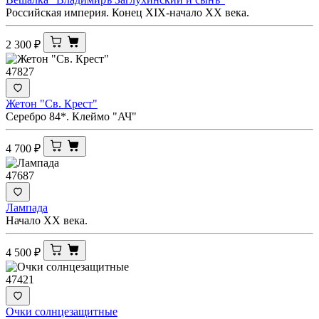
Российская империя. Конец XIX-начало ХХ века.
2 300
₽
47827
Жетон "Св. Крест"
Серебро 84*. Клеймо "АЧ"
4 700
₽
47687
Лампада
Начало ХХ века.
4 500
₽
47421
Очки солнцезащитные