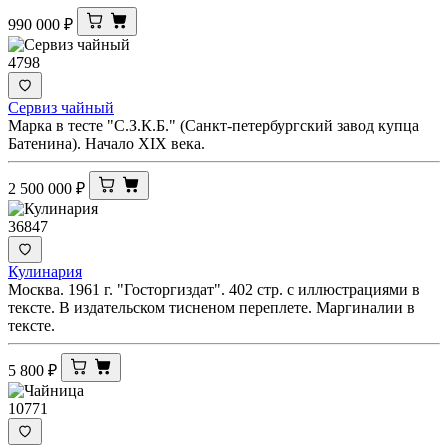
990 000
₽
4798
Сервиз чайный
Марка в тесте "С.З.К.Б." (Санкт-петербургский завод купца
Батенина). Начало XIX века.
2 500 000
₽
36847
Кулинария
Москва. 1961 г. "Госторгиздат". 402 стр. с иллюстрациями в
тексте. В издательском тисненом переплете. Маргиналии в
тексте.
5 800
₽
10771