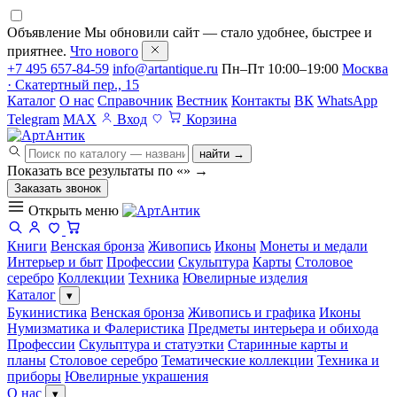
Объявление
Мы обновили сайт — стало удобнее, быстрее и
приятнее.
Что нового
+7 495 657-84-59
info@artantique.ru
Пн–Пт 10:00–19:00
Москва
· Скатертный пер., 15
Каталог
О нас
Справочник
Вестник
Контакты
ВК
WhatsApp
Telegram
MAX
Вход
Корзина
найти →
Показать все результаты по «
»
→
Заказать звонок
Открыть меню
Книги
Венская бронза
Живопись
Иконы
Монеты и медали
Интерьер и быт
Профессии
Скульптура
Карты
Столовое
серебро
Коллекции
Техника
Ювелирные изделия
Каталог
▾
Букинистика
Венская бронза
Живопись и графика
Иконы
Нумизматика и Фалеристика
Предметы интерьера и обихода
Профессии
Скульптура и статуэтки
Старинные карты и
планы
Столовое серебро
Тематические коллекции
Техника и
приборы
Ювелирные украшения
О нас
▾