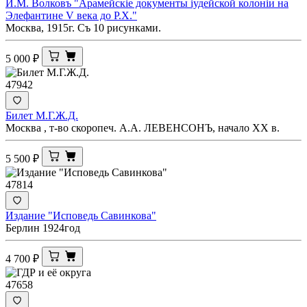
И.М. Волковъ "Арамейскiе документы iудейской колонiи на
Элефантине V века до Р.Х."
Москва, 1915г. Съ 10 рисунками.
5 000
₽
47942
Билет М.Г.Ж.Д.
Москва , т-во скоропеч. А.А. ЛЕВЕНСОНЪ, начало ХХ в.
5 500
₽
47814
Издание "Исповедь Савинкова"
Берлин 1924год
4 700
₽
47658