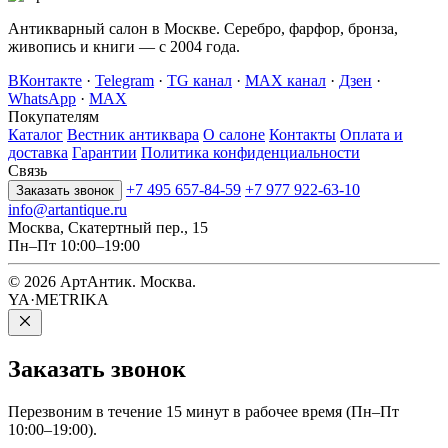
Антикварный салон в Москве. Серебро, фарфор, бронза,
живопись и книги — с 2004 года.
ВКонтакте
·
Telegram
·
TG канал
·
MAX канал
·
Дзен
·
WhatsApp
·
MAX
Покупателям
Каталог
Вестник антиквара
О салоне
Контакты
Оплата и
доставка
Гарантии
Политика конфиденциальности
Связь
+7 495 657-84-59
+7 977 922-63-10
Заказать звонок
info@artantique.ru
Москва, Скатертный пер., 15
Пн–Пт 10:00–19:00
© 2026 АртАнтик. Москва.
YA·METRIKA
Заказать
звонок
Перезвоним в течение 15 минут в рабочее время (Пн–Пт
10:00–19:00).