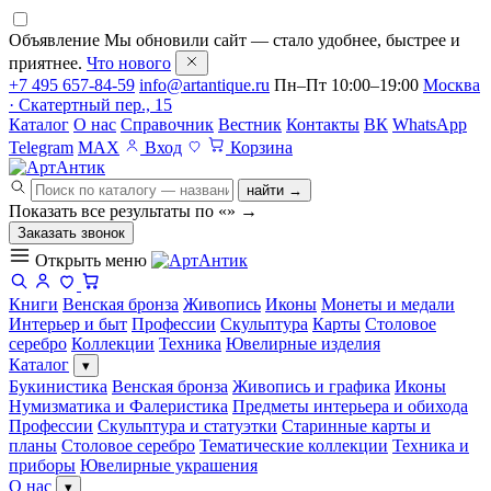
Объявление
Мы обновили сайт — стало удобнее, быстрее и
приятнее.
Что нового
+7 495 657-84-59
info@artantique.ru
Пн–Пт 10:00–19:00
Москва
· Скатертный пер., 15
Каталог
О нас
Справочник
Вестник
Контакты
ВК
WhatsApp
Telegram
MAX
Вход
Корзина
найти →
Показать все результаты по «
»
→
Заказать звонок
Открыть меню
Книги
Венская бронза
Живопись
Иконы
Монеты и медали
Интерьер и быт
Профессии
Скульптура
Карты
Столовое
серебро
Коллекции
Техника
Ювелирные изделия
Каталог
▾
Букинистика
Венская бронза
Живопись и графика
Иконы
Нумизматика и Фалеристика
Предметы интерьера и обихода
Профессии
Скульптура и статуэтки
Старинные карты и
планы
Столовое серебро
Тематические коллекции
Техника и
приборы
Ювелирные украшения
О нас
▾