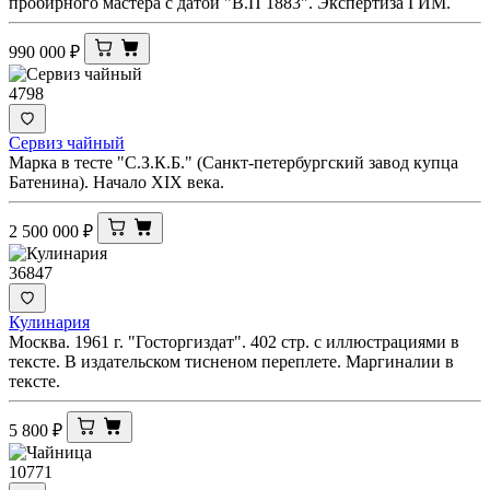
пробирного мастера с датой "В.П 1883". Экспертиза ГИМ.
990 000
₽
4798
Сервиз чайный
Марка в тесте "С.З.К.Б." (Санкт-петербургский завод купца
Батенина). Начало XIX века.
2 500 000
₽
36847
Кулинария
Москва. 1961 г. "Госторгиздат". 402 стр. с иллюстрациями в
тексте. В издательском тисненом переплете. Маргиналии в
тексте.
5 800
₽
10771