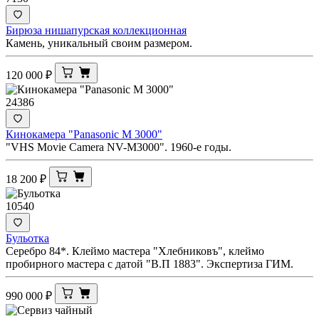
Бирюза нишапурская коллекционная
Камень, уникальный своим размером.
120 000
₽
24386
Кинокамера "Panasonic M 3000"
"VHS Movie Camera NV-M3000". 1960-е годы.
18 200
₽
10540
Бульотка
Серебро 84*. Клеймо мастера "Хлебниковъ", клеймо
пробирного мастера с датой "В.П 1883". Экспертиза ГИМ.
990 000
₽