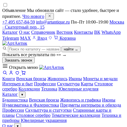
Объявление
Мы обновили сайт — стало удобнее, быстрее и
приятнее.
Что нового
+7 495 657-84-59
info@artantique.ru
Пн–Пт 10:00–19:00
Москва
· Скатертный пер., 15
Каталог
О нас
Справочник
Вестник
Контакты
ВК
WhatsApp
Telegram
MAX
Вход
Корзина
найти →
Показать все результаты по «
»
→
Заказать звонок
Открыть меню
Книги
Венская бронза
Живопись
Иконы
Монеты и медали
Интерьер и быт
Профессии
Скульптура
Карты
Столовое
серебро
Коллекции
Техника
Ювелирные изделия
Каталог
▾
Букинистика
Венская бронза
Живопись и графика
Иконы
Нумизматика и Фалеристика
Предметы интерьера и обихода
Профессии
Скульптура и статуэтки
Старинные карты и
планы
Столовое серебро
Тематические коллекции
Техника и
приборы
Ювелирные украшения
О нас
▾