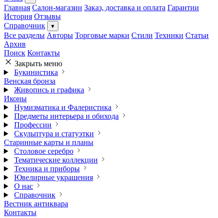
Главная
Салон-магазин
Заказ, доставка и оплата
Гарантии
История
Отзывы
Справочник
▾
Все разделы
Авторы
Торговые марки
Стили
Техники
Статьи
Архив
Поиск
Контакты
Закрыть меню
Букинистика
Венская бронза
Живопись и графика
Иконы
Нумизматика и Фалеристика
Предметы интерьера и обихода
Профессии
Скульптура и статуэтки
Старинные карты и планы
Столовое серебро
Тематические коллекции
Техника и приборы
Ювелирные украшения
О нас
Справочник
Вестник антиквара
Контакты