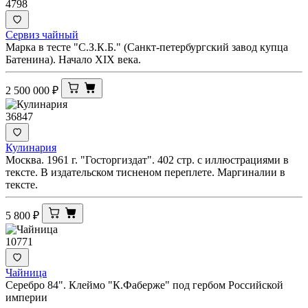
4798
Сервиз чайный
Марка в тесте "С.З.К.Б." (Санкт-петербургский завод купца
Батенина). Начало XIX века.
2 500 000
₽
36847
Кулинария
Москва. 1961 г. "Госторгиздат". 402 стр. с иллюстрациями в
тексте. В издательском тисненом переплете. Маргиналии в
тексте.
5 800
₽
10771
Чайница
Серебро 84". Клеймо "К.Фаберже" под гербом Российской
империи