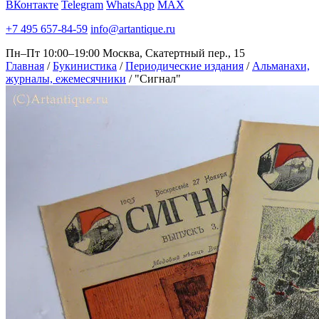
ВКонтакте
Telegram
WhatsApp
MAX
+7 495 657-84-59
info@artantique.ru
Пн–Пт 10:00–19:00
Москва, Скатертный пер., 15
Главная
/
Букинистика
/
Периодические издания
/
Альманахи,
журналы, ежемесячники
/
"Сигнал"