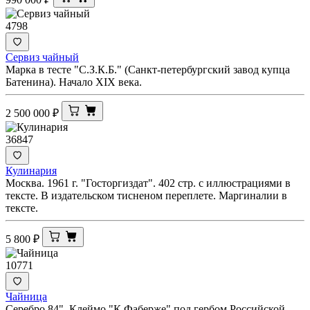
4798
Сервиз чайный
Марка в тесте "С.З.К.Б." (Санкт-петербургский завод купца
Батенина). Начало XIX века.
2 500 000
₽
36847
Кулинария
Москва. 1961 г. "Госторгиздат". 402 стр. с иллюстрациями в
тексте. В издательском тисненом переплете. Маргиналии в
тексте.
5 800
₽
10771
Чайница
Серебро 84". Клеймо "К.Фаберже" под гербом Российской