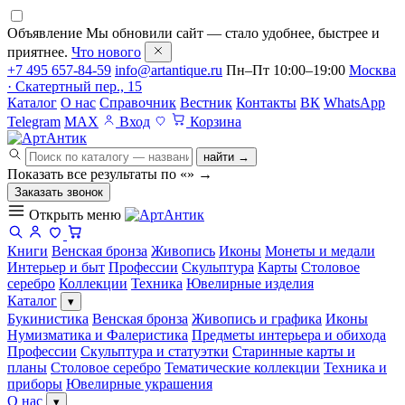
Объявление
Мы обновили сайт — стало удобнее, быстрее и
приятнее.
Что нового
+7 495 657-84-59
info@artantique.ru
Пн–Пт 10:00–19:00
Москва
· Скатертный пер., 15
Каталог
О нас
Справочник
Вестник
Контакты
ВК
WhatsApp
Telegram
MAX
Вход
Корзина
найти →
Показать все результаты по «
»
→
Заказать звонок
Открыть меню
Книги
Венская бронза
Живопись
Иконы
Монеты и медали
Интерьер и быт
Профессии
Скульптура
Карты
Столовое
серебро
Коллекции
Техника
Ювелирные изделия
Каталог
▾
Букинистика
Венская бронза
Живопись и графика
Иконы
Нумизматика и Фалеристика
Предметы интерьера и обихода
Профессии
Скульптура и статуэтки
Старинные карты и
планы
Столовое серебро
Тематические коллекции
Техника и
приборы
Ювелирные украшения
О нас
▾