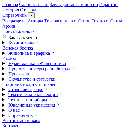
Главная
Салон-магазин
Заказ, доставка и оплата
Гарантии
История
Отзывы
Справочник
▾
Все разделы
Авторы
Торговые марки
Стили
Техники
Статьи
Архив
Поиск
Контакты
Закрыть меню
Букинистика
Венская бронза
Живопись и графика
Иконы
Нумизматика и Фалеристика
Предметы интерьера и обихода
Профессии
Скульптура и статуэтки
Старинные карты и планы
Столовое серебро
Тематические коллекции
Техника и приборы
Ювелирные украшения
О нас
Справочник
Вестник антиквара
Контакты