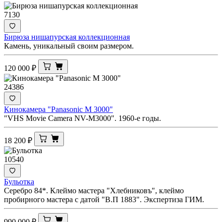
7130
Бирюза нишапурская коллекционная
Камень, уникальный своим размером.
120 000
₽
24386
Кинокамера "Panasonic M 3000"
"VHS Movie Camera NV-M3000". 1960-е годы.
18 200
₽
10540
Бульотка
Серебро 84*. Клеймо мастера "Хлебниковъ", клеймо
пробирного мастера с датой "В.П 1883". Экспертиза ГИМ.
990 000
₽