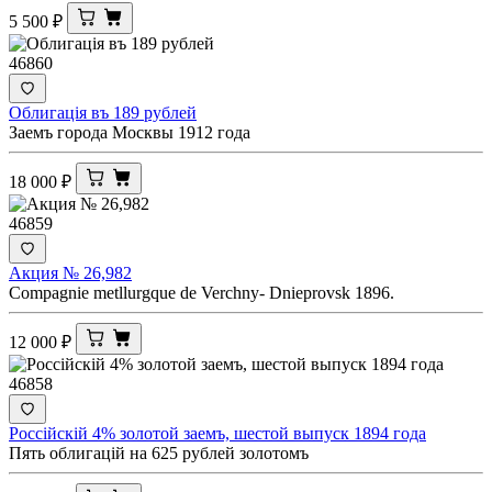
5 500
₽
46860
Облигацiя въ 189 рублей
Заемъ города Москвы 1912 года
18 000
₽
46859
Акция № 26,982
Compagnie metllurgque de Verchny- Dnieprovsk 1896.
12 000
₽
46858
Россiйскiй 4% золотой заемъ, шестой выпуск 1894 года
Пять облигацiй на 625 рублей золотомъ