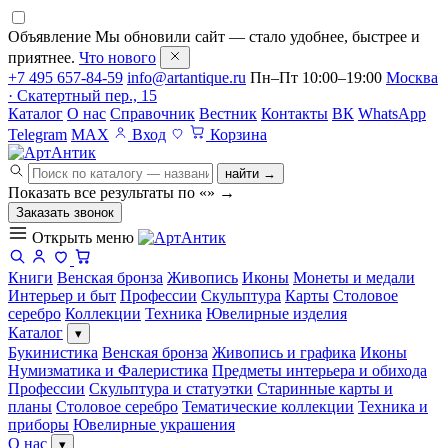
Объявление
Мы обновили сайт — стало удобнее, быстрее и
приятнее.
Что нового
+7 495 657-84-59
info@artantique.ru
Пн–Пт 10:00–19:00
Москва
· Скатертный пер., 15
Каталог
О нас
Справочник
Вестник
Контакты
ВК
WhatsApp
Telegram
MAX
Вход
Корзина
найти →
Показать все результаты по «
»
→
Заказать звонок
Открыть меню
Книги
Венская бронза
Живопись
Иконы
Монеты и медали
Интерьер и быт
Профессии
Скульптура
Карты
Столовое
серебро
Коллекции
Техника
Ювелирные изделия
Каталог
▾
Букинистика
Венская бронза
Живопись и графика
Иконы
Нумизматика и Фалеристика
Предметы интерьера и обихода
Профессии
Скульптура и статуэтки
Старинные карты и
планы
Столовое серебро
Тематические коллекции
Техника и
приборы
Ювелирные украшения
О нас
▾