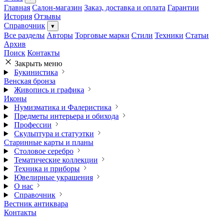
Главная
Салон-магазин
Заказ, доставка и оплата
Гарантии
История
Отзывы
Справочник
▾
Все разделы
Авторы
Торговые марки
Стили
Техники
Статьи
Архив
Поиск
Контакты
Закрыть меню
Букинистика
Венская бронза
Живопись и графика
Иконы
Нумизматика и Фалеристика
Предметы интерьера и обихода
Профессии
Скульптура и статуэтки
Старинные карты и планы
Столовое серебро
Тематические коллекции
Техника и приборы
Ювелирные украшения
О нас
Справочник
Вестник антиквара
Контакты