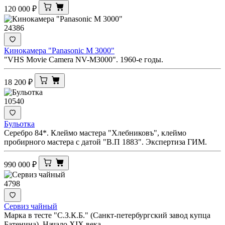
120 000
₽
24386
Кинокамера "Panasonic M 3000"
"VHS Movie Camera NV-M3000". 1960-е годы.
18 200
₽
10540
Бульотка
Серебро 84*. Клеймо мастера "Хлебниковъ", клеймо
пробирного мастера с датой "В.П 1883". Экспертиза ГИМ.
990 000
₽
4798
Сервиз чайный
Марка в тесте "С.З.К.Б." (Санкт-петербургский завод купца
Батенина). Начало XIX века.