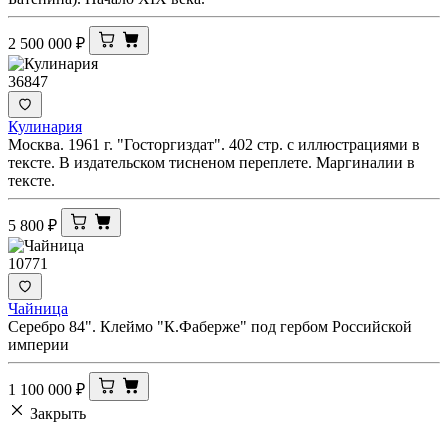
2 500 000
₽
36847
Кулинария
Москва. 1961 г. "Госторгиздат". 402 стр. с иллюстрациями в
тексте. В издательском тисненом переплете. Маргиналии в
тексте.
5 800
₽
10771
Чайница
Серебро 84". Клеймо "К.Фаберже" под гербом Российской
империи
1 100 000
₽
Закрыть