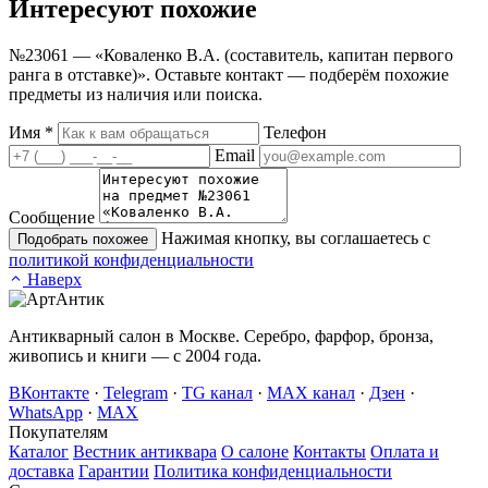
Интересуют
похожие
№23061 — «Коваленко В.А. (составитель, капитан первого
ранга в отставке)». Оставьте контакт — подберём похожие
предметы из наличия или поиска.
Имя
*
Телефон
Email
Сообщение
Нажимая кнопку, вы соглашаетесь с
Подобрать похожее
политикой конфиденциальности
Наверх
Антикварный салон в Москве. Серебро, фарфор, бронза,
живопись и книги — с 2004 года.
ВКонтакте
·
Telegram
·
TG канал
·
MAX канал
·
Дзен
·
WhatsApp
·
MAX
Покупателям
Каталог
Вестник антиквара
О салоне
Контакты
Оплата и
доставка
Гарантии
Политика конфиденциальности