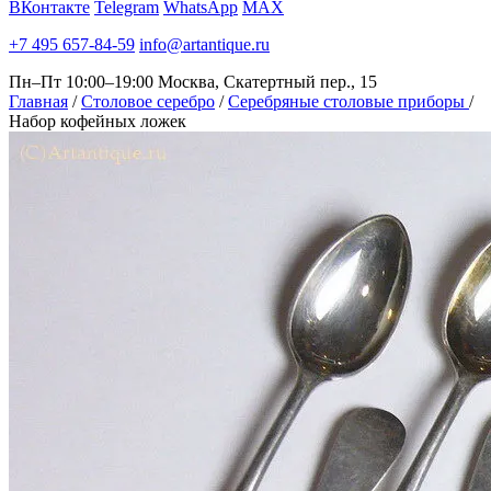
ВКонтакте
Telegram
WhatsApp
MAX
+7 495 657-84-59
info@artantique.ru
Пн–Пт 10:00–19:00
Москва, Скатертный пер., 15
Главная
/
Столовое серебро
/
Серебряные столовые приборы
/
Набор кофейных ложек