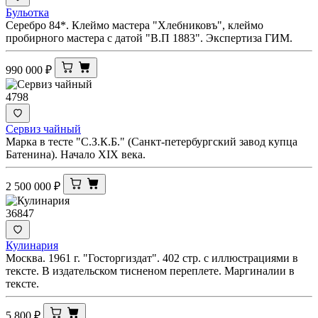
Бульотка
Серебро 84*. Клеймо мастера "Хлебниковъ", клеймо
пробирного мастера с датой "В.П 1883". Экспертиза ГИМ.
990 000
₽
4798
Сервиз чайный
Марка в тесте "С.З.К.Б." (Санкт-петербургский завод купца
Батенина). Начало XIX века.
2 500 000
₽
36847
Кулинария
Москва. 1961 г. "Госторгиздат". 402 стр. с иллюстрациями в
тексте. В издательском тисненом переплете. Маргиналии в
тексте.
5 800
₽