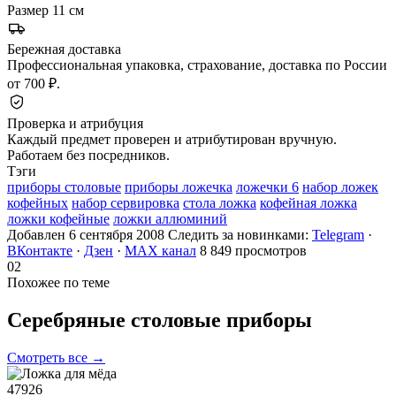
Размер
11 см
Бережная доставка
Профессиональная упаковка, страхование, доставка по России
от 700 ₽.
Проверка и атрибуция
Каждый предмет проверен и атрибутирован вручную.
Работаем без посредников.
Тэги
приборы столовые
приборы ложечка
ложечки 6
набор ложек
кофейных
набор сервировка
стола ложка
кофейная ложка
ложки кофейные
ложки аллюминий
Добавлен 6 сентября 2008
Следить за новинками:
Telegram
·
ВКонтакте
·
Дзен
·
MAX канал
8 849 просмотров
02
Похожее по теме
Серебряные столовые
приборы
Смотреть все →
47926