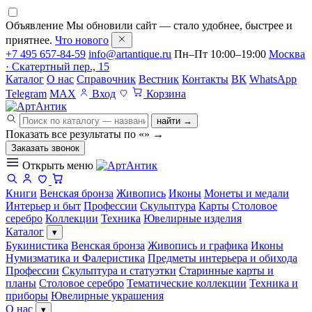
Объявление
Мы обновили сайт — стало удобнее, быстрее и
приятнее.
Что нового
+7 495 657-84-59
info@artantique.ru
Пн–Пт 10:00–19:00
Москва
· Скатертный пер., 15
Каталог
О нас
Справочник
Вестник
Контакты
ВК
WhatsApp
Telegram
MAX
Вход
Корзина
найти →
Показать все результаты по «
»
→
Заказать звонок
Открыть меню
Книги
Венская бронза
Живопись
Иконы
Монеты и медали
Интерьер и быт
Профессии
Скульптура
Карты
Столовое
серебро
Коллекции
Техника
Ювелирные изделия
Каталог
▾
Букинистика
Венская бронза
Живопись и графика
Иконы
Нумизматика и Фалеристика
Предметы интерьера и обихода
Профессии
Скульптура и статуэтки
Старинные карты и
планы
Столовое серебро
Тематические коллекции
Техника и
приборы
Ювелирные украшения
О нас
▾