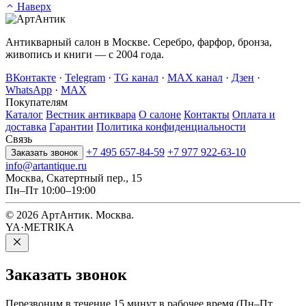
Наверх
Антикварный салон в Москве. Серебро, фарфор, бронза,
живопись и книги — с 2004 года.
ВКонтакте
·
Telegram
·
TG канал
·
MAX канал
·
Дзен
·
WhatsApp
·
MAX
Покупателям
Каталог
Вестник антиквара
О салоне
Контакты
Оплата и
доставка
Гарантии
Политика конфиденциальности
Связь
+7 495 657-84-59
+7 977 922-63-10
Заказать звонок
info@artantique.ru
Москва, Скатертный пер., 15
Пн–Пт 10:00–19:00
© 2026 АртАнтик. Москва.
YA·METRIKA
Заказать
звонок
Перезвоним в течение 15 минут в рабочее время (Пн–Пт