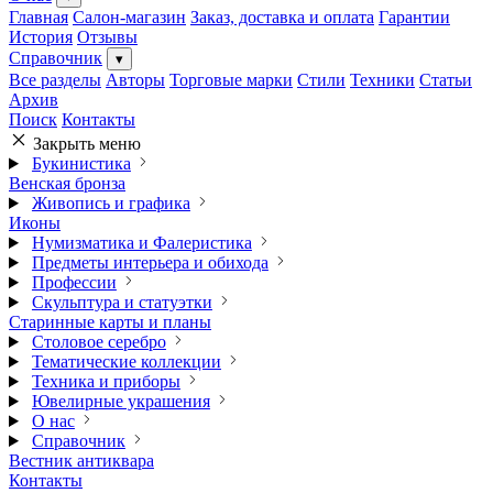
Главная
Салон-магазин
Заказ, доставка и оплата
Гарантии
История
Отзывы
Справочник
▾
Все разделы
Авторы
Торговые марки
Стили
Техники
Статьи
Архив
Поиск
Контакты
Закрыть меню
Букинистика
Венская бронза
Живопись и графика
Иконы
Нумизматика и Фалеристика
Предметы интерьера и обихода
Профессии
Скульптура и статуэтки
Старинные карты и планы
Столовое серебро
Тематические коллекции
Техника и приборы
Ювелирные украшения
О нас
Справочник
Вестник антиквара
Контакты