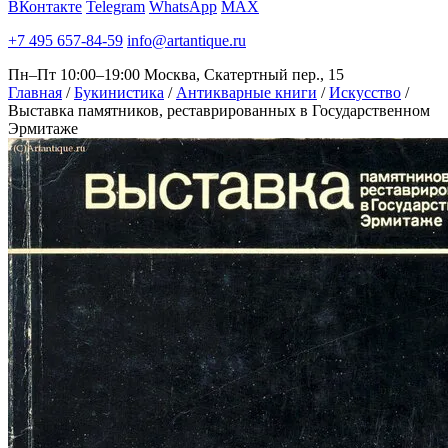
ВКонтакте
Telegram
WhatsApp
MAX
+7 495 657-84-59
info@artantique.ru
Пн–Пт 10:00–19:00
Москва, Скатертный пер., 15
Главная
/
Букинистика
/
Антикварные книги
/
Искусство
/
Выставка памятников, реставрированных в Государственном
Эрмитаже