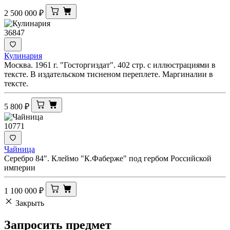
2 500 000
₽
36847
Кулинария
Москва. 1961 г. "Госторгиздат". 402 стр. с иллюстрациями в
тексте. В издательском тисненом переплете. Маргиналии в
тексте.
5 800
₽
10771
Чайница
Серебро 84". Клеймо "К.Фаберже" под гербом Российской
империи
1 100 000
₽
Закрыть
Запросить
предмет