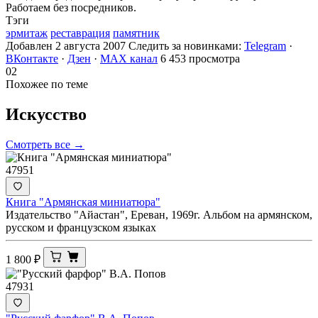
Работаем без посредников.
Тэги
эрмитаж
реставрация
памятник
Добавлен 2 августа 2007
Следить за новинками:
Telegram
·
ВКонтакте
·
Дзен
·
MAX канал
6 453 просмотра
02
Похожее по теме
Искусство
Смотреть все →
47951
Книга "Армянская миниатюра"
Издательство "Айастан", Ереван, 1969г. Альбом на армянском,
русском и французском языках
1 800
₽
47931