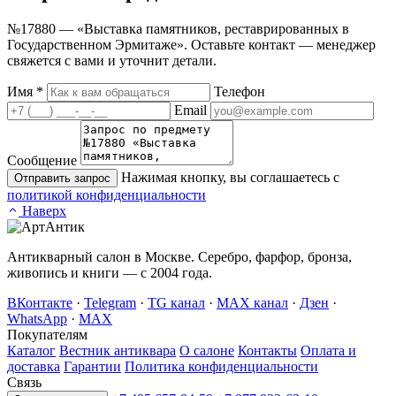
№17880 — «Выставка памятников, реставрированных в
Государственном Эрмитаже». Оставьте контакт — менеджер
свяжется с вами и уточнит детали.
Имя
*
Телефон
Email
Сообщение
Нажимая кнопку, вы соглашаетесь с
Отправить запрос
политикой конфиденциальности
Наверх
Антикварный салон в Москве. Серебро, фарфор, бронза,
живопись и книги — с 2004 года.
ВКонтакте
·
Telegram
·
TG канал
·
MAX канал
·
Дзен
·
WhatsApp
·
MAX
Покупателям
Каталог
Вестник антиквара
О салоне
Контакты
Оплата и
доставка
Гарантии
Политика конфиденциальности
Связь