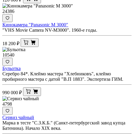
24386
Кинокамера "Panasonic M 3000"
"VHS Movie Camera NV-M3000". 1960-е годы.
18 200
₽
10540
Бульотка
Серебро 84*. Клеймо мастера "Хлебниковъ", клеймо
пробирного мастера с датой "В.П 1883". Экспертиза ГИМ.
990 000
₽
4798
Сервиз чайный
Марка в тесте "С.З.К.Б." (Санкт-петербургский завод купца
Батенина). Начало XIX века.