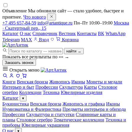
Объявление
Мы обновили сайт — стало удобнее, быстрее и
приятнее.
Что нового
+7 495 657-84-59
info@artantique.ru
Пн–Пт 10:00–19:00
Москва
· Скатертный пер., 15
Каталог
О нас
Справочник
Вестник
Контакты
ВК
WhatsApp
Telegram
MAX
Вход
Корзина
найти →
Показать все результаты по «
»
→
Заказать звонок
Открыть меню
Книги
Венская бронза
Живопись
Иконы
Монеты и медали
Интерьер и быт
Профессии
Скульптура
Карты
Столовое
серебро
Коллекции
Техника
Ювелирные изделия
Каталог
▾
Букинистика
Венская бронза
Живопись и графика
Иконы
Нумизматика и Фалеристика
Предметы интерьера и обихода
Профессии
Скульптура и статуэтки
Старинные карты и
планы
Столовое серебро
Тематические коллекции
Техника и
приборы
Ювелирные украшения
О нас
▾