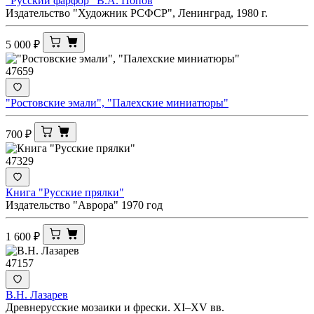
"Русский фарфор" В.А. Попов
Издательство "Художник РСФСР", Ленинград, 1980 г.
5 000
₽
47659
"Ростовские эмали", "Палехские миниатюры"
700
₽
47329
Книга "Русские прялки"
Издательство "Аврора" 1970 год
1 600
₽
47157
В.Н. Лазарев
Древнерусские мозаики и фрески. XI–XV вв.