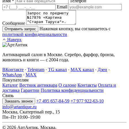
Имя
*
Телефон
Email
Сообщение
Нажимая кнопку, вы соглашаетесь с
Отправить запрос
политикой конфиденциальности
Наверх
Антикварный салон в Москве. Серебро, фарфор, бронза,
живопись и книги — с 2004 года.
ВКонтакте
·
Telegram
·
TG канал
·
MAX канал
·
Дзен
·
WhatsApp
·
MAX
Покупателям
Каталог
Вестник антиквара
О салоне
Контакты
Оплата и
доставка
Гарантии
Политика конфиденциальности
Связь
+7 495 657-84-59
+7 977 922-63-10
Заказать звонок
info@artantique.ru
Москва, Скатертный пер., 15
Пн–Пт 10:00–19:00
© 2026 АртАнтик. Москва.