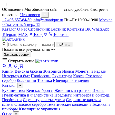
Объявление
Мы обновили сайт — стало удобнее, быстрее и
приятнее.
Что нового
+7 495 657-84-59
info@artantique.ru
Пн–Пт 10:00–19:00
Москва
· Скатертный пер., 15
Каталог
О нас
Справочник
Вестник
Контакты
ВК
WhatsApp
Telegram
MAX
Вход
Корзина
найти →
Показать все результаты по «
»
→
Заказать звонок
Открыть меню
Книги
Венская бронза
Живопись
Иконы
Монеты и медали
Интерьер и быт
Профессии
Скульптура
Карты
Столовое
серебро
Коллекции
Техника
Ювелирные изделия
Каталог
▾
Букинистика
Венская бронза
Живопись и графика
Иконы
Нумизматика и Фалеристика
Предметы интерьера и обихода
Профессии
Скульптура и статуэтки
Старинные карты и
планы
Столовое серебро
Тематические коллекции
Техника и
приборы
Ювелирные украшения
О нас
▾