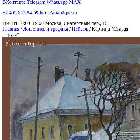
ВКонтакте
Telegram
WhatsApp
MAX
+7 495 657-84-59
info@artantique.ru
Пн–Пт 10:00–19:00
Москва, Скатертный пер., 15
Главная
/
Живопись и графика
/
Пейзаж
/
Картина "Старая
Таруса"