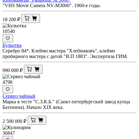
"VHS Movie Camera NV-M3000". 1960-е годы.
18 200
₽
10540
Бульотка
Серебро 84*. Клеймо мастера "Хлебниковъ", клеймо
пробирного мастера с датой "В.П 1883". Экспертиза ГИМ.
990 000
₽
4798
Сервиз чайный
Марка в тесте "С.З.К.Б." (Санкт-петербургский завод купца
Батенина). Начало XIX века.
2 500 000
₽
36847