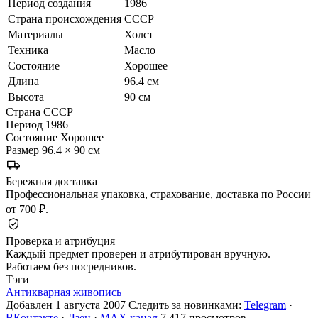
Период создания
1986
Страна происхождения
СССР
Материалы
Холст
Техника
Масло
Состояние
Хорошее
Длина
96.4 см
Высота
90 см
Страна
СССР
Период
1986
Состояние
Хорошее
Размер
96.4 × 90 см
Бережная доставка
Профессиональная упаковка, страхование, доставка по России
от 700 ₽.
Проверка и атрибуция
Каждый предмет проверен и атрибутирован вручную.
Работаем без посредников.
Тэги
Антикварная живопись
Добавлен 1 августа 2007
Следить за новинками:
Telegram
·
ВКонтакте
·
Дзен
·
MAX канал
7 417 просмотров