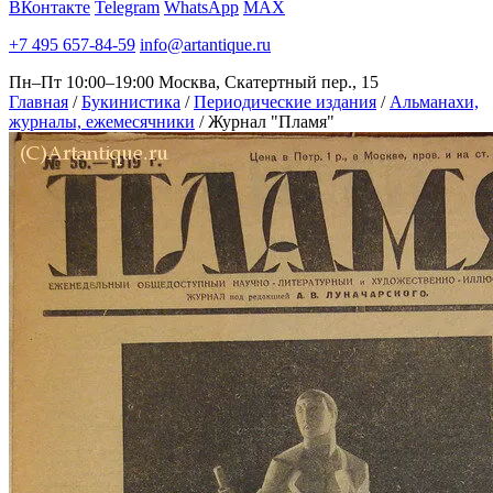
ВКонтакте
Telegram
WhatsApp
MAX
+7 495 657-84-59
info@artantique.ru
Пн–Пт 10:00–19:00
Москва, Скатертный пер., 15
Главная
/
Букинистика
/
Периодические издания
/
Альманахи,
журналы, ежемесячники
/
Журнал "Пламя"