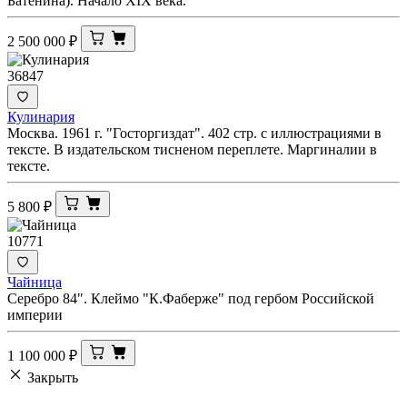
Батенина). Начало XIX века.
2 500 000
₽
36847
Кулинария
Москва. 1961 г. "Госторгиздат". 402 стр. с иллюстрациями в
тексте. В издательском тисненом переплете. Маргиналии в
тексте.
5 800
₽
10771
Чайница
Серебро 84". Клеймо "К.Фаберже" под гербом Российской
империи
1 100 000
₽
Закрыть