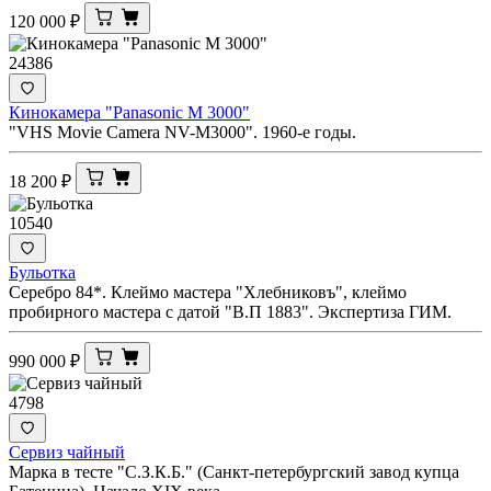
120 000
₽
24386
Кинокамера "Panasonic M 3000"
"VHS Movie Camera NV-M3000". 1960-е годы.
18 200
₽
10540
Бульотка
Серебро 84*. Клеймо мастера "Хлебниковъ", клеймо
пробирного мастера с датой "В.П 1883". Экспертиза ГИМ.
990 000
₽
4798
Сервиз чайный
Марка в тесте "С.З.К.Б." (Санкт-петербургский завод купца