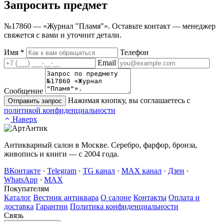
Запросить
предмет
№17860 — «Журнал "Пламя"». Оставьте контакт — менеджер
свяжется с вами и уточнит детали.
Имя
*
Телефон
Email
Сообщение
Нажимая кнопку, вы соглашаетесь с
Отправить запрос
политикой конфиденциальности
Наверх
Антикварный салон в Москве. Серебро, фарфор, бронза,
живопись и книги — с 2004 года.
ВКонтакте
·
Telegram
·
TG канал
·
MAX канал
·
Дзен
·
WhatsApp
·
MAX
Покупателям
Каталог
Вестник антиквара
О салоне
Контакты
Оплата и
доставка
Гарантии
Политика конфиденциальности
Связь