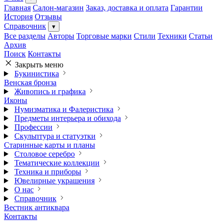
Главная
Салон-магазин
Заказ, доставка и оплата
Гарантии
История
Отзывы
Справочник
▾
Все разделы
Авторы
Торговые марки
Стили
Техники
Статьи
Архив
Поиск
Контакты
Закрыть меню
Букинистика
Венская бронза
Живопись и графика
Иконы
Нумизматика и Фалеристика
Предметы интерьера и обихода
Профессии
Скульптура и статуэтки
Старинные карты и планы
Столовое серебро
Тематические коллекции
Техника и приборы
Ювелирные украшения
О нас
Справочник
Вестник антиквара
Контакты