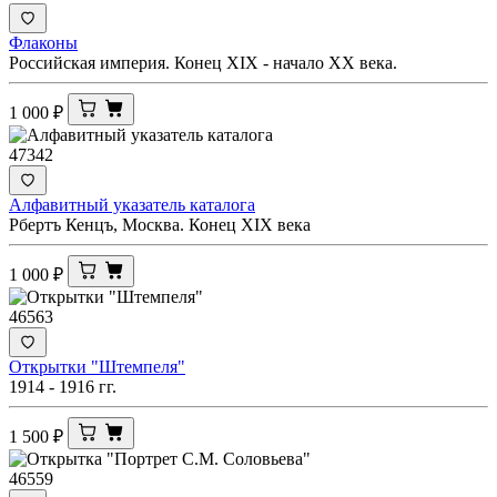
Флаконы
Российская империя. Конец XIX - начало XX века.
1 000
₽
47342
Алфавитный указатель каталога
Рбертъ Кенцъ, Москва. Конец XIX века
1 000
₽
46563
Открытки "Штемпеля"
1914 - 1916 гг.
1 500
₽
46559