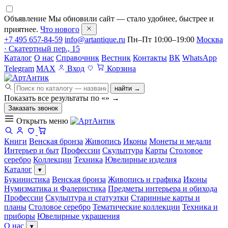
Объявление
Мы обновили сайт — стало удобнее, быстрее и
приятнее.
Что нового
+7 495 657-84-59
info@artantique.ru
Пн–Пт 10:00–19:00
Москва
· Скатертный пер., 15
Каталог
О нас
Справочник
Вестник
Контакты
ВК
WhatsApp
Telegram
MAX
Вход
Корзина
найти →
Показать все результаты по «
»
→
Заказать звонок
Открыть меню
Книги
Венская бронза
Живопись
Иконы
Монеты и медали
Интерьер и быт
Профессии
Скульптура
Карты
Столовое
серебро
Коллекции
Техника
Ювелирные изделия
Каталог
▾
Букинистика
Венская бронза
Живопись и графика
Иконы
Нумизматика и Фалеристика
Предметы интерьера и обихода
Профессии
Скульптура и статуэтки
Старинные карты и
планы
Столовое серебро
Тематические коллекции
Техника и
приборы
Ювелирные украшения
О нас
▾