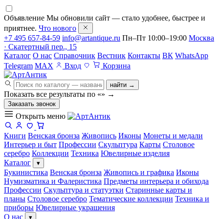
Объявление
Мы обновили сайт — стало удобнее, быстрее и
приятнее.
Что нового
+7 495 657-84-59
info@artantique.ru
Пн–Пт 10:00–19:00
Москва
· Скатертный пер., 15
Каталог
О нас
Справочник
Вестник
Контакты
ВК
WhatsApp
Telegram
MAX
Вход
Корзина
найти →
Показать все результаты по «
»
→
Заказать звонок
Открыть меню
Книги
Венская бронза
Живопись
Иконы
Монеты и медали
Интерьер и быт
Профессии
Скульптура
Карты
Столовое
серебро
Коллекции
Техника
Ювелирные изделия
Каталог
▾
Букинистика
Венская бронза
Живопись и графика
Иконы
Нумизматика и Фалеристика
Предметы интерьера и обихода
Профессии
Скульптура и статуэтки
Старинные карты и
планы
Столовое серебро
Тематические коллекции
Техника и
приборы
Ювелирные украшения
О нас
▾