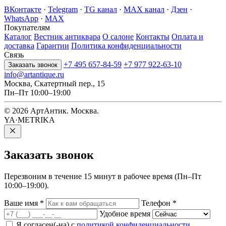
ВКонтакте
·
Telegram
·
TG канал
·
MAX канал
·
Дзен
·
WhatsApp
·
MAX
Покупателям
Каталог
Вестник антиквара
О салоне
Контакты
Оплата и
доставка
Гарантии
Политика конфиденциальности
Связь
+7 495 657-84-59
+7 977 922-63-10
Заказать звонок
info@artantique.ru
Москва, Скатертный пер., 15
Пн–Пт 10:00–19:00
© 2026 АртАнтик. Москва.
YA·METRIKA
Заказать
звонок
Перезвоним в течение 15 минут в рабочее время (Пн–Пт
10:00–19:00).
Ваше имя
*
Телефон
*
Удобное время
Я согласен(-на) с
политикой конфиденциальности