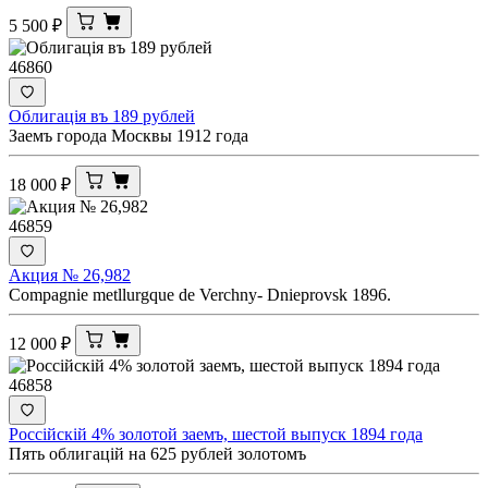
5 500
₽
46860
Облигацiя въ 189 рублей
Заемъ города Москвы 1912 года
18 000
₽
46859
Акция № 26,982
Compagnie metllurgque de Verchny- Dnieprovsk 1896.
12 000
₽
46858
Россiйскiй 4% золотой заемъ, шестой выпуск 1894 года
Пять облигацiй на 625 рублей золотомъ