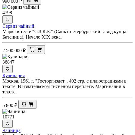
990 000
₽
4798
Сервиз чайный
Марка в тесте "С.З.К.Б." (Санкт-петербургский завод купца
Батенина). Начало XIX века.
2 500 000
₽
36847
Кулинария
Москва. 1961 г. "Госторгиздат". 402 стр. с иллюстрациями в
тексте. В издательском тисненом переплете. Маргиналии в
тексте.
5 800
₽
10771
Чайница