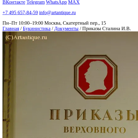
ВКонтакте
Telegram
WhatsApp
MAX
+7 495 657-84-59
info@artantique.ru
Пн–Пт 10:00–19:00
Москва, Скатертный пер., 15
Главная
/
Букинистика
/
Документы
/
Приказы Сталина И.В.