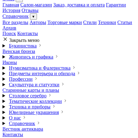
Главная
Салон-магазин
Заказ, доставка и оплата
Гарантии
История
Отзывы
Справочник
▾
Все разделы
Авторы
Торговые марки
Стили
Техники
Статьи
Архив
Поиск
Контакты
Закрыть меню
Букинистика
Венская бронза
Живопись и графика
Иконы
Нумизматика и Фалеристика
Предметы интерьера и обихода
Профессии
Скульптура и статуэтки
Старинные карты и планы
Столовое серебро
Тематические коллекции
Техника и приборы
Ювелирные украшения
О нас
Справочник
Вестник антиквара
Контакты