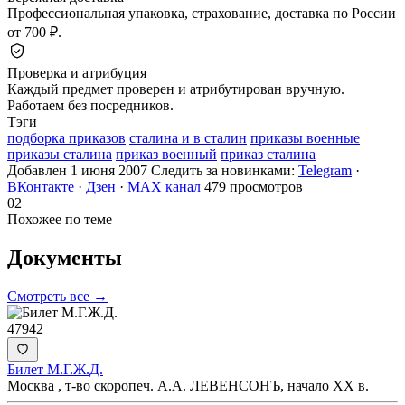
Профессиональная упаковка, страхование, доставка по России
от 700 ₽.
Проверка и атрибуция
Каждый предмет проверен и атрибутирован вручную.
Работаем без посредников.
Тэги
подборка приказов
сталина и в сталин
приказы военные
приказы сталина
приказ военный
приказ сталина
Добавлен 1 июня 2007
Следить за новинками:
Telegram
·
ВКонтакте
·
Дзен
·
MAX канал
479 просмотров
02
Похожее по теме
Документы
Смотреть все →
47942
Билет М.Г.Ж.Д.
Москва , т-во скоропеч. А.А. ЛЕВЕНСОНЪ, начало ХХ в.