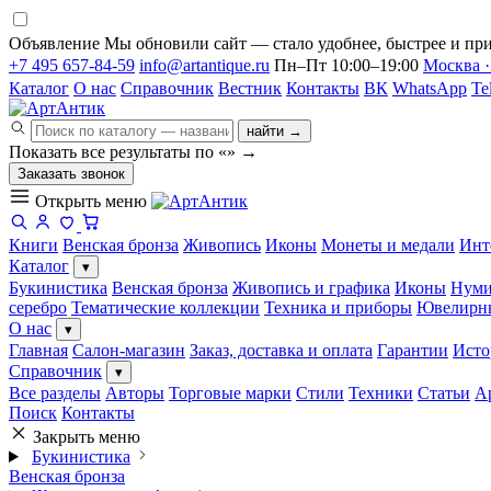
Объявление
Мы обновили сайт — стало удобнее, быстрее и при
+7 495 657-84-59
info@artantique.ru
Пн–Пт 10:00–19:00
Москва ·
Каталог
О нас
Справочник
Вестник
Контакты
ВК
WhatsApp
Te
найти →
Показать все результаты по «
»
→
Заказать звонок
Открыть меню
Книги
Венская бронза
Живопись
Иконы
Монеты и медали
Инт
Каталог
▾
Букинистика
Венская бронза
Живопись и графика
Иконы
Нуми
серебро
Тематические коллекции
Техника и приборы
Ювелирн
О нас
▾
Главная
Салон-магазин
Заказ, доставка и оплата
Гарантии
Исто
Справочник
▾
Все разделы
Авторы
Торговые марки
Стили
Техники
Статьи
А
Поиск
Контакты
Закрыть меню
Букинистика
Венская бронза