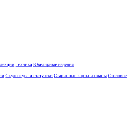
лекции
Техника
Ювелирные изделия
ии
Скульптура и статуэтки
Старинные карты и планы
Столовое