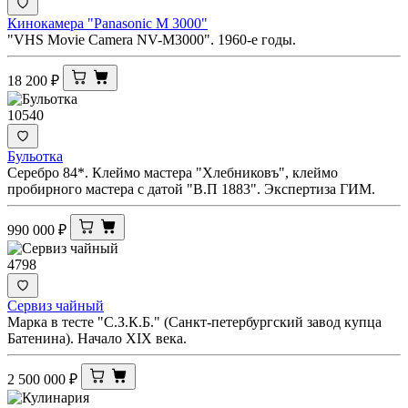
Кинокамера "Panasonic M 3000"
"VHS Movie Camera NV-M3000". 1960-е годы.
18 200
₽
10540
Бульотка
Серебро 84*. Клеймо мастера "Хлебниковъ", клеймо
пробирного мастера с датой "В.П 1883". Экспертиза ГИМ.
990 000
₽
4798
Сервиз чайный
Марка в тесте "С.З.К.Б." (Санкт-петербургский завод купца
Батенина). Начало XIX века.
2 500 000
₽