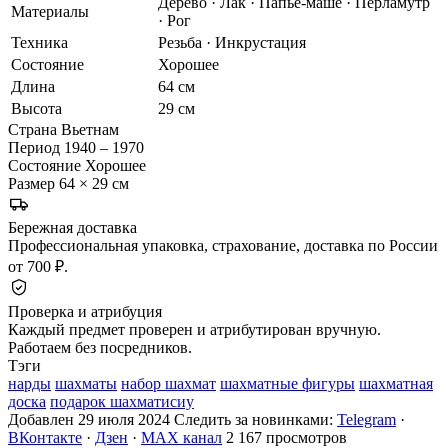
Дерево · Лак · Папье-маше · Перламутр
Материалы
· Рог
Техника
Резьба · Инкрустация
Состояние
Хорошее
Длина
64 см
Высота
29 см
Страна
Вьетнам
Период
1940 – 1970
Состояние
Хорошее
Размер
64 × 29 см
Бережная доставка
Профессиональная упаковка, страхование, доставка по России
от 700 ₽.
Проверка и атрибуция
Каждый предмет проверен и атрибутирован вручную.
Работаем без посредников.
Тэги
нарды
шахматы
набор шахмат
шахматные фигуры
шахматная
доска
подарок шахматисиу
Добавлен 29 июля 2024
Следить за новинками:
Telegram
·
ВКонтакте
·
Дзен
·
MAX канал
2 167 просмотров