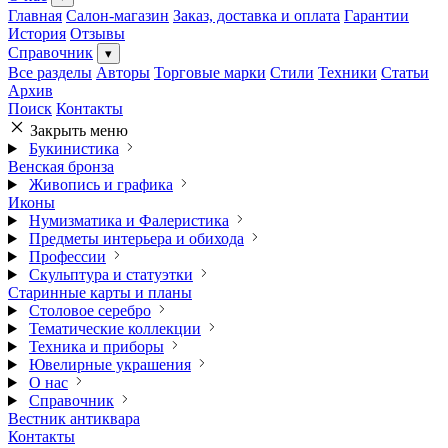
Главная
Салон-магазин
Заказ, доставка и оплата
Гарантии
История
Отзывы
Справочник
▾
Все разделы
Авторы
Торговые марки
Стили
Техники
Статьи
Архив
Поиск
Контакты
Закрыть меню
Букинистика
Венская бронза
Живопись и графика
Иконы
Нумизматика и Фалеристика
Предметы интерьера и обихода
Профессии
Скульптура и статуэтки
Старинные карты и планы
Столовое серебро
Тематические коллекции
Техника и приборы
Ювелирные украшения
О нас
Справочник
Вестник антиквара
Контакты