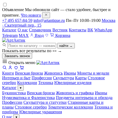
Объявление
Мы обновили сайт — стало удобнее, быстрее и
приятнее.
Что нового
+7 495 657-84-59
info@artantique.ru
Пн–Пт 10:00–19:00
Москва
· Скатертный пер., 15
Каталог
О нас
Справочник
Вестник
Контакты
ВК
WhatsApp
Telegram
MAX
Вход
Корзина
найти →
Показать все результаты по «
»
→
Заказать звонок
Открыть меню
Книги
Венская бронза
Живопись
Иконы
Монеты и медали
Интерьер и быт
Профессии
Скульптура
Карты
Столовое
серебро
Коллекции
Техника
Ювелирные изделия
Каталог
▾
Букинистика
Венская бронза
Живопись и графика
Иконы
Нумизматика и Фалеристика
Предметы интерьера и обихода
Профессии
Скульптура и статуэтки
Старинные карты и
планы
Столовое серебро
Тематические коллекции
Техника и
приборы
Ювелирные украшения
О нас
▾