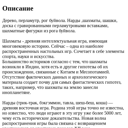
Описание
Дерево, перламутр, рог буйвола. Нарды ,шахматы, шашки,
доска с гравированными перламутровыми вставками,
шахматные фигурки из рога буйвола.
Шахматы - древняя интеллектуальная игра, имеющая
многовековую историю. Сейчас – одна из наиболее
распространенных настольных игр. Сочетает в себе элементы
спорта, науки и искусства.
Большинство историков согласно с тем, что шахматы
возникли в Индии, хотя есть и другие гипотезы об их
происхождении, связанные с Китаем и Месопотамией.
Отсутствие фактических данных и археологического
материала создает почву для самых фантастических гипотез,
таких, например, что шахматы на землю занесли
инопланетяне.
Нарды (трик-трак, бэкгэммон, тавла, шеш-беш, коша) —
древняя восточная игра. Родина этой игры точно не известна,
но известно, что люди играют в эту игру уже более 5000 лет,
чему есть исторические доказательства. Новая волна
распространения игры была связана с возвращением