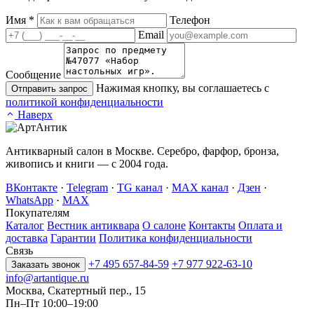
Имя
*
Телефон
Email
Сообщение
Нажимая кнопку, вы соглашаетесь с
Отправить запрос
политикой конфиденциальности
Наверх
Антикварный салон в Москве. Серебро, фарфор, бронза,
живопись и книги — с 2004 года.
ВКонтакте
·
Telegram
·
TG канал
·
MAX канал
·
Дзен
·
WhatsApp
·
MAX
Покупателям
Каталог
Вестник антиквара
О салоне
Контакты
Оплата и
доставка
Гарантии
Политика конфиденциальности
Связь
+7 495 657-84-59
+7 977 922-63-10
Заказать звонок
info@artantique.ru
Москва, Скатертный пер., 15
Пн–Пт 10:00–19:00