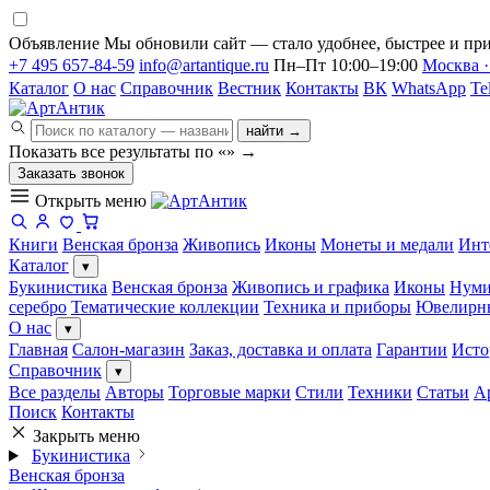
Объявление
Мы обновили сайт — стало удобнее, быстрее и при
+7 495 657-84-59
info@artantique.ru
Пн–Пт 10:00–19:00
Москва ·
Каталог
О нас
Справочник
Вестник
Контакты
ВК
WhatsApp
Te
найти →
Показать все результаты по «
»
→
Заказать звонок
Открыть меню
Книги
Венская бронза
Живопись
Иконы
Монеты и медали
Инт
Каталог
▾
Букинистика
Венская бронза
Живопись и графика
Иконы
Нуми
серебро
Тематические коллекции
Техника и приборы
Ювелирн
О нас
▾
Главная
Салон-магазин
Заказ, доставка и оплата
Гарантии
Исто
Справочник
▾
Все разделы
Авторы
Торговые марки
Стили
Техники
Статьи
А
Поиск
Контакты
Закрыть меню
Букинистика
Венская бронза