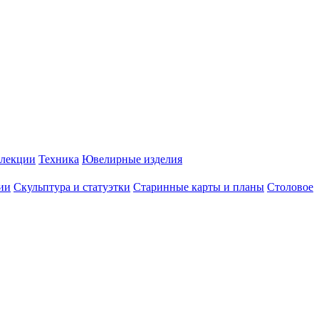
лекции
Техника
Ювелирные изделия
ии
Скульптура и статуэтки
Старинные карты и планы
Столовое