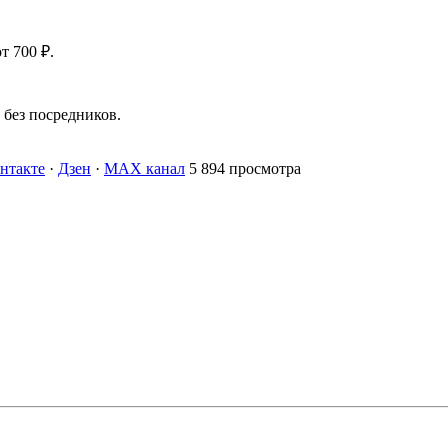
т 700 ₽.
без посредников.
нтакте
·
Дзен
·
MAX канал
5 894 просмотра