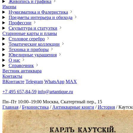
Живопись и графика
Иконы
Нумизматика и Фалеристика
Предметы интерьера и обихода
Профессии
Скульптура и статуэтки
Старинные карты и планы
Столовое серебро
Тематические коллекции
Техника и приборы
Ювелирные украшения
О нас
Справочник
Вестник антиквара
Контакты
ВКонтакте
Telegram
WhatsApp
MAX
+7 495 657-84-59
info@artantique.ru
Пн–Пт 10:00–19:00
Москва, Скатертный пер., 15
Главная
/
Букинистика
/
Антикварные книги
/
История
/
Каутск