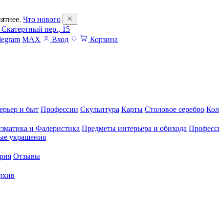
ятнее.
Что нового
 Скатертный пер., 15
legram
MAX
Вход
Корзина
ерьер и быт
Профессии
Скульптура
Карты
Столовое серебро
Кол
зматика и Фалеристика
Предметы интерьера и обихода
Професс
ые украшения
рия
Отзывы
рхив