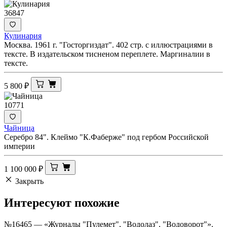
36847
Кулинария
Москва. 1961 г. "Госторгиздат". 402 стр. с иллюстрациями в
тексте. В издательском тисненом переплете. Маргиналии в
тексте.
5 800
₽
10771
Чайница
Серебро 84". Клеймо "К.Фаберже" под гербом Российской
империи
1 100 000
₽
Закрыть
Интересуют
похожие
№16465 — «Журналы "Пулемет", "Водолаз", "Водоворот"».