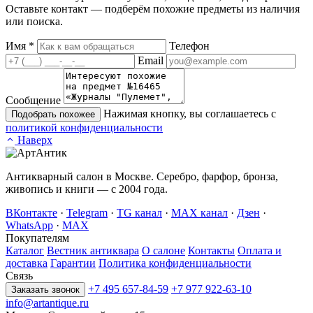
Оставьте контакт — подберём похожие предметы из наличия
или поиска.
Имя
*
Телефон
Email
Сообщение
Нажимая кнопку, вы соглашаетесь с
Подобрать похожее
политикой конфиденциальности
Наверх
Антикварный салон в Москве. Серебро, фарфор, бронза,
живопись и книги — с 2004 года.
ВКонтакте
·
Telegram
·
TG канал
·
MAX канал
·
Дзен
·
WhatsApp
·
MAX
Покупателям
Каталог
Вестник антиквара
О салоне
Контакты
Оплата и
доставка
Гарантии
Политика конфиденциальности
Связь
+7 495 657-84-59
+7 977 922-63-10
Заказать звонок
info@artantique.ru