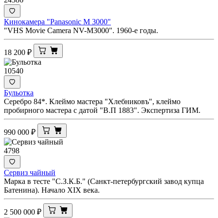
Кинокамера "Panasonic M 3000"
"VHS Movie Camera NV-M3000". 1960-е годы.
18 200
₽
10540
Бульотка
Серебро 84*. Клеймо мастера "Хлебниковъ", клеймо
пробирного мастера с датой "В.П 1883". Экспертиза ГИМ.
990 000
₽
4798
Сервиз чайный
Марка в тесте "С.З.К.Б." (Санкт-петербургский завод купца
Батенина). Начало XIX века.
2 500 000
₽