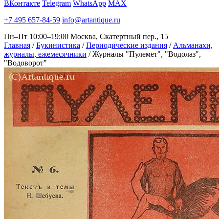
ВКонтакте
Telegram
WhatsApp
MAX
+7 495 657-84-59
info@artantique.ru
Пн–Пт 10:00–19:00
Москва, Скатертный пер., 15
Главная
/
Букинистика
/
Периодические издания
/
Альманахи,
журналы, ежемесячники
/
Журналы "Пулемет", "Водолаз",
"Водоворот"