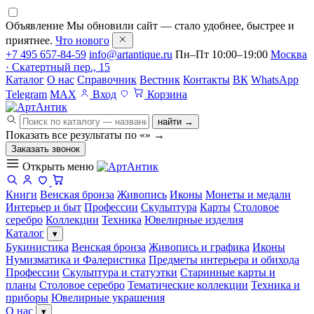
Объявление
Мы обновили сайт — стало удобнее, быстрее и
приятнее.
Что нового
+7 495 657-84-59
info@artantique.ru
Пн–Пт 10:00–19:00
Москва
· Скатертный пер., 15
Каталог
О нас
Справочник
Вестник
Контакты
ВК
WhatsApp
Telegram
MAX
Вход
Корзина
найти →
Показать все результаты по «
»
→
Заказать звонок
Открыть меню
Книги
Венская бронза
Живопись
Иконы
Монеты и медали
Интерьер и быт
Профессии
Скульптура
Карты
Столовое
серебро
Коллекции
Техника
Ювелирные изделия
Каталог
▾
Букинистика
Венская бронза
Живопись и графика
Иконы
Нумизматика и Фалеристика
Предметы интерьера и обихода
Профессии
Скульптура и статуэтки
Старинные карты и
планы
Столовое серебро
Тематические коллекции
Техника и
приборы
Ювелирные украшения
О нас
▾