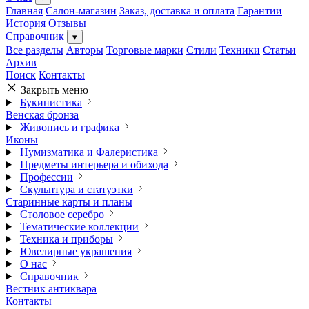
Главная
Салон-магазин
Заказ, доставка и оплата
Гарантии
История
Отзывы
Справочник
▾
Все разделы
Авторы
Торговые марки
Стили
Техники
Статьи
Архив
Поиск
Контакты
Закрыть меню
Букинистика
Венская бронза
Живопись и графика
Иконы
Нумизматика и Фалеристика
Предметы интерьера и обихода
Профессии
Скульптура и статуэтки
Старинные карты и планы
Столовое серебро
Тематические коллекции
Техника и приборы
Ювелирные украшения
О нас
Справочник
Вестник антиквара
Контакты