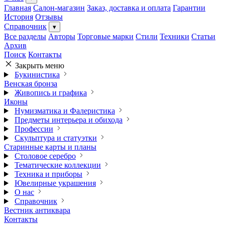
Главная
Салон-магазин
Заказ, доставка и оплата
Гарантии
История
Отзывы
Справочник
▾
Все разделы
Авторы
Торговые марки
Стили
Техники
Статьи
Архив
Поиск
Контакты
Закрыть меню
Букинистика
Венская бронза
Живопись и графика
Иконы
Нумизматика и Фалеристика
Предметы интерьера и обихода
Профессии
Скульптура и статуэтки
Старинные карты и планы
Столовое серебро
Тематические коллекции
Техника и приборы
Ювелирные украшения
О нас
Справочник
Вестник антиквара
Контакты