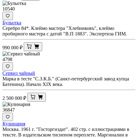
10540
Бульотка
Серебро 84*. Клеймо мастера "Хлебниковъ", клеймо
пробирного мастера с датой "В.П 1883". Экспертиза ГИМ.
990 000
₽
4798
Сервиз чайный
Марка в тесте "С.З.К.Б." (Санкт-петербургский завод купца
Батенина). Начало XIX века.
2 500 000
₽
36847
Кулинария
Москва. 1961 г. "Госторгиздат". 402 стр. с иллюстрациями в
тексте. В издательском тисненом переплете. Маргиналии в