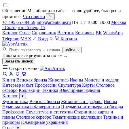
Объявление
Мы обновили сайт — стало удобнее, быстрее и
приятнее.
Что нового
+7 495 657-84-59
info@artantique.ru
Пн–Пт 10:00–19:00
Москва
· Скатертный пер., 15
Каталог
О нас
Справочник
Вестник
Контакты
ВК
WhatsApp
Telegram
MAX
Вход
Корзина
найти →
Показать все результаты по «
»
→
Заказать звонок
Открыть меню
Книги
Венская бронза
Живопись
Иконы
Монеты и медали
Интерьер и быт
Профессии
Скульптура
Карты
Столовое
серебро
Коллекции
Техника
Ювелирные изделия
Каталог
▾
Букинистика
Венская бронза
Живопись и графика
Иконы
Нумизматика и Фалеристика
Предметы интерьера и обихода
Профессии
Скульптура и статуэтки
Старинные карты и
планы
Столовое серебро
Тематические коллекции
Техника и
приборы
Ювелирные украшения
О нас
▾