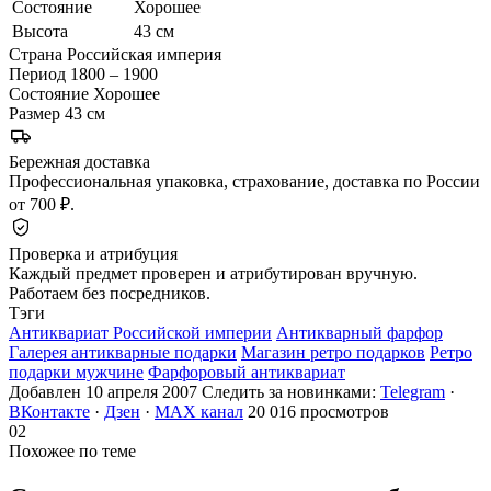
Состояние
Хорошее
Высота
43 см
Страна
Российская империя
Период
1800 – 1900
Состояние
Хорошее
Размер
43 см
Бережная доставка
Профессиональная упаковка, страхование, доставка по России
от 700 ₽.
Проверка и атрибуция
Каждый предмет проверен и атрибутирован вручную.
Работаем без посредников.
Тэги
Антиквариат Российской империи
Антикварный фарфор
Галерея антикварные подарки
Магазин ретро подарков
Ретро
подарки мужчине
Фарфоровый антиквариат
Добавлен 10 апреля 2007
Следить за новинками:
Telegram
·
ВКонтакте
·
Дзен
·
MAX канал
20 016 просмотров
02
Похожее по теме