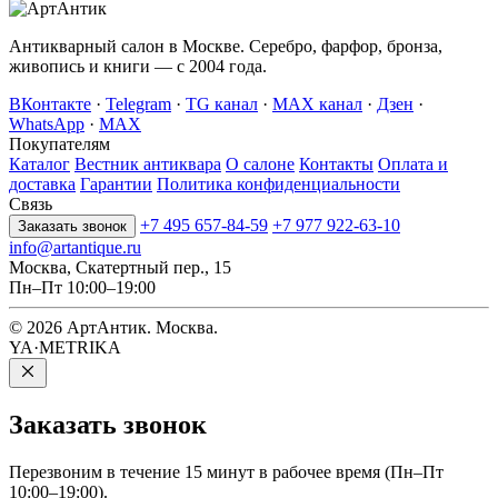
Антикварный салон в Москве. Серебро, фарфор, бронза,
живопись и книги — с 2004 года.
ВКонтакте
·
Telegram
·
TG канал
·
MAX канал
·
Дзен
·
WhatsApp
·
MAX
Покупателям
Каталог
Вестник антиквара
О салоне
Контакты
Оплата и
доставка
Гарантии
Политика конфиденциальности
Связь
+7 495 657-84-59
+7 977 922-63-10
Заказать звонок
info@artantique.ru
Москва, Скатертный пер., 15
Пн–Пт 10:00–19:00
© 2026 АртАнтик. Москва.
YA·METRIKA
Заказать
звонок
Перезвоним в течение 15 минут в рабочее время (Пн–Пт
10:00–19:00).