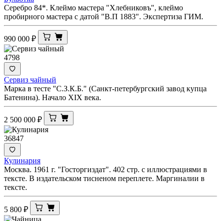
Серебро 84*. Клеймо мастера "Хлебниковъ", клеймо
пробирного мастера с датой "В.П 1883". Экспертиза ГИМ.
990 000
₽
4798
Сервиз чайный
Марка в тесте "С.З.К.Б." (Санкт-петербургский завод купца
Батенина). Начало XIX века.
2 500 000
₽
36847
Кулинария
Москва. 1961 г. "Госторгиздат". 402 стр. с иллюстрациями в
тексте. В издательском тисненом переплете. Маргиналии в
тексте.
5 800
₽