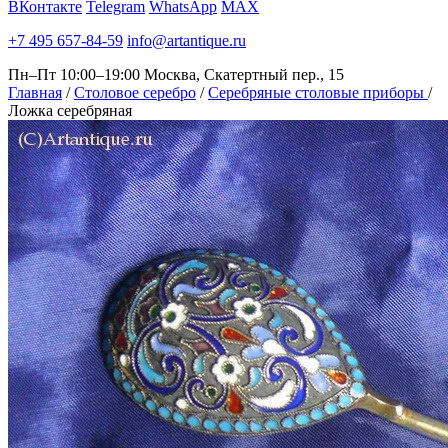
ВКонтакте
Telegram
WhatsApp
MAX
+7 495 657-84-59
info@artantique.ru
Пн–Пт 10:00–19:00
Москва, Скатертный пер., 15
Главная
/
Столовое серебро
/
Серебряные столовые приборы
/
Ложка серебряная