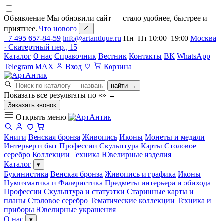
Объявление
Мы обновили сайт — стало удобнее, быстрее и
приятнее.
Что нового
+7 495 657-84-59
info@artantique.ru
Пн–Пт 10:00–19:00
Москва
· Скатертный пер., 15
Каталог
О нас
Справочник
Вестник
Контакты
ВК
WhatsApp
Telegram
MAX
Вход
Корзина
найти →
Показать все результаты по «
»
→
Заказать звонок
Открыть меню
Книги
Венская бронза
Живопись
Иконы
Монеты и медали
Интерьер и быт
Профессии
Скульптура
Карты
Столовое
серебро
Коллекции
Техника
Ювелирные изделия
Каталог
▾
Букинистика
Венская бронза
Живопись и графика
Иконы
Нумизматика и Фалеристика
Предметы интерьера и обихода
Профессии
Скульптура и статуэтки
Старинные карты и
планы
Столовое серебро
Тематические коллекции
Техника и
приборы
Ювелирные украшения
О нас
▾