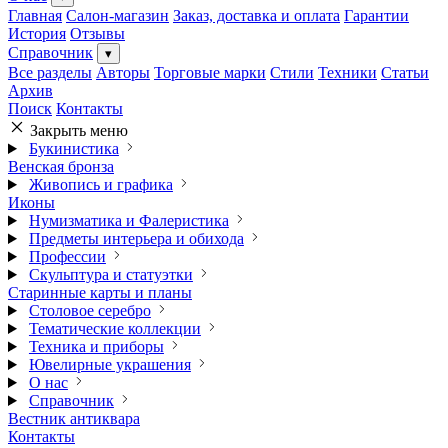
Главная
Салон-магазин
Заказ, доставка и оплата
Гарантии
История
Отзывы
Справочник
▾
Все разделы
Авторы
Торговые марки
Стили
Техники
Статьи
Архив
Поиск
Контакты
Закрыть меню
Букинистика
Венская бронза
Живопись и графика
Иконы
Нумизматика и Фалеристика
Предметы интерьера и обихода
Профессии
Скульптура и статуэтки
Старинные карты и планы
Столовое серебро
Тематические коллекции
Техника и приборы
Ювелирные украшения
О нас
Справочник
Вестник антиквара
Контакты