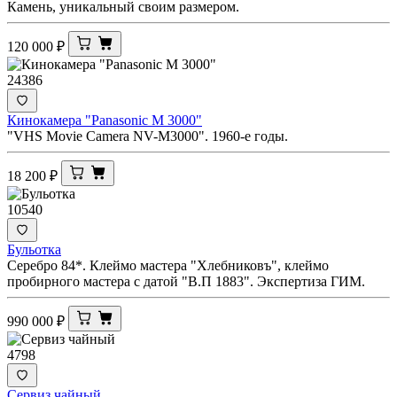
Камень, уникальный своим размером.
120 000
₽
24386
Кинокамера "Panasonic M 3000"
"VHS Movie Camera NV-M3000". 1960-е годы.
18 200
₽
10540
Бульотка
Серебро 84*. Клеймо мастера "Хлебниковъ", клеймо
пробирного мастера с датой "В.П 1883". Экспертиза ГИМ.
990 000
₽
4798
Сервиз чайный