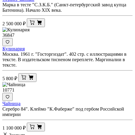
Марка в тесте "С.З.К.Б." (Санкт-петербургский завод купца
Батенина). Начало XIX века.
2 500 000
₽
36847
Кулинария
Москва. 1961 г. "Госторгиздат". 402 стр. с иллюстрациями в
тексте. В издательском тисненом переплете. Маргиналии в
тексте.
5 800
₽
10771
Чайница
Серебро 84". Клеймо "К.Фаберже" под гербом Российской
империи
1 100 000
₽