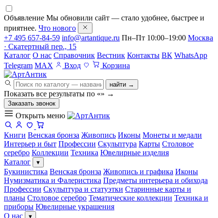
Объявление
Мы обновили сайт — стало удобнее, быстрее и
приятнее.
Что нового
+7 495 657-84-59
info@artantique.ru
Пн–Пт 10:00–19:00
Москва
· Скатертный пер., 15
Каталог
О нас
Справочник
Вестник
Контакты
ВК
WhatsApp
Telegram
MAX
Вход
Корзина
найти →
Показать все результаты по «
»
→
Заказать звонок
Открыть меню
Книги
Венская бронза
Живопись
Иконы
Монеты и медали
Интерьер и быт
Профессии
Скульптура
Карты
Столовое
серебро
Коллекции
Техника
Ювелирные изделия
Каталог
▾
Букинистика
Венская бронза
Живопись и графика
Иконы
Нумизматика и Фалеристика
Предметы интерьера и обихода
Профессии
Скульптура и статуэтки
Старинные карты и
планы
Столовое серебро
Тематические коллекции
Техника и
приборы
Ювелирные украшения
О нас
▾