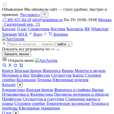
Объявление
Мы обновили сайт — стало удобнее, быстрее и
приятнее.
Что нового
+7 495 657-84-59
info@artantique.ru
Пн–Пт 10:00–19:00
Москва
· Скатертный пер., 15
Каталог
О нас
Справочник
Вестник
Контакты
ВК
WhatsApp
Telegram
MAX
Вход
Корзина
найти →
Показать все результаты по «
»
→
Заказать звонок
Открыть меню
Книги
Венская бронза
Живопись
Иконы
Монеты и медали
Интерьер и быт
Профессии
Скульптура
Карты
Столовое
серебро
Коллекции
Техника
Ювелирные изделия
Каталог
▾
Букинистика
Венская бронза
Живопись и графика
Иконы
Нумизматика и Фалеристика
Предметы интерьера и обихода
Профессии
Скульптура и статуэтки
Старинные карты и
планы
Столовое серебро
Тематические коллекции
Техника и
приборы
Ювелирные украшения
О нас
▾