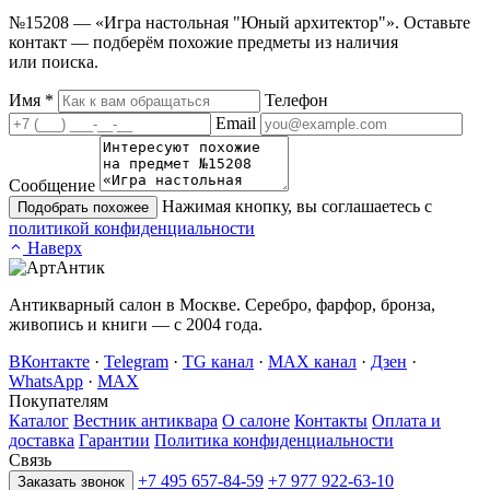
№15208 — «Игра настольная "Юный архитектор"». Оставьте
контакт — подберём похожие предметы из наличия
или поиска.
Имя
*
Телефон
Email
Сообщение
Нажимая кнопку, вы соглашаетесь с
Подобрать похожее
политикой конфиденциальности
Наверх
Антикварный салон в Москве. Серебро, фарфор, бронза,
живопись и книги — с 2004 года.
ВКонтакте
·
Telegram
·
TG канал
·
MAX канал
·
Дзен
·
WhatsApp
·
MAX
Покупателям
Каталог
Вестник антиквара
О салоне
Контакты
Оплата и
доставка
Гарантии
Политика конфиденциальности
Связь
+7 495 657-84-59
+7 977 922-63-10
Заказать звонок