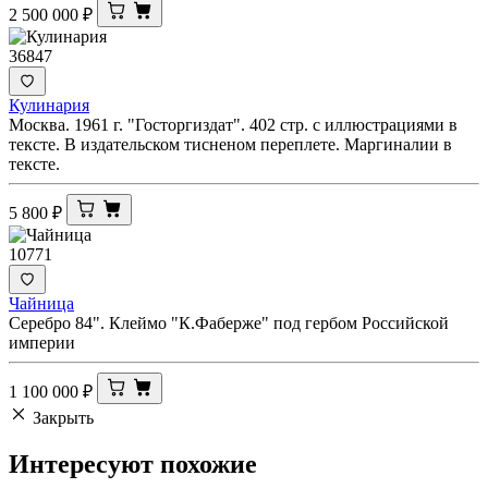
2 500 000
₽
36847
Кулинария
Москва. 1961 г. "Госторгиздат". 402 стр. с иллюстрациями в
тексте. В издательском тисненом переплете. Маргиналии в
тексте.
5 800
₽
10771
Чайница
Серебро 84". Клеймо "К.Фаберже" под гербом Российской
империи
1 100 000
₽
Закрыть
Интересуют
похожие