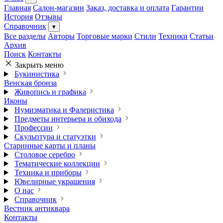
Главная
Салон-магазин
Заказ, доставка и оплата
Гарантии
История
Отзывы
Справочник
▾
Все разделы
Авторы
Торговые марки
Стили
Техники
Статьи
Архив
Поиск
Контакты
Закрыть меню
Букинистика
Венская бронза
Живопись и графика
Иконы
Нумизматика и Фалеристика
Предметы интерьера и обихода
Профессии
Скульптура и статуэтки
Старинные карты и планы
Столовое серебро
Тематические коллекции
Техника и приборы
Ювелирные украшения
О нас
Справочник
Вестник антиквара
Контакты