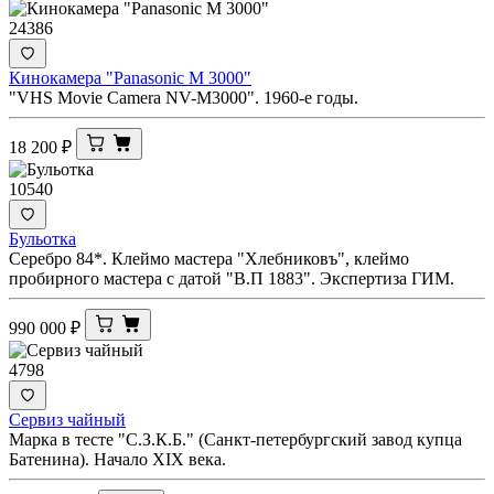
24386
Кинокамера "Panasonic M 3000"
"VHS Movie Camera NV-M3000". 1960-е годы.
18 200
₽
10540
Бульотка
Серебро 84*. Клеймо мастера "Хлебниковъ", клеймо
пробирного мастера с датой "В.П 1883". Экспертиза ГИМ.
990 000
₽
4798
Сервиз чайный
Марка в тесте "С.З.К.Б." (Санкт-петербургский завод купца
Батенина). Начало XIX века.