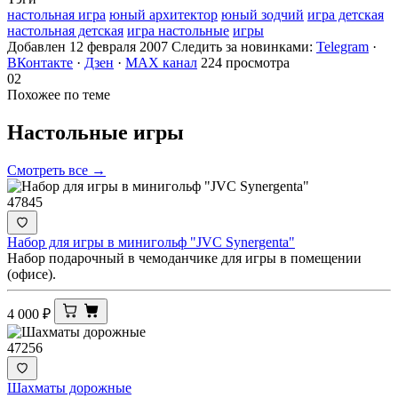
настольная игра
юный архитектор
юный зодчий
игра детская
настольная детская
игра настольные
игры
Добавлен 12 февраля 2007
Следить за новинками:
Telegram
·
ВКонтакте
·
Дзен
·
MAX канал
224 просмотра
02
Похожее по теме
Настольные
игры
Смотреть все →
47845
Набор для игры в минигольф "JVC Synergenta"
Набор подарочный в чемоданчике для игры в помещении
(офисе).
4 000
₽
47256
Шахматы дорожные