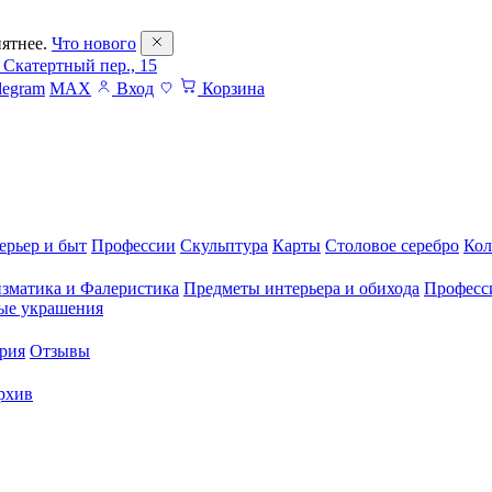
ятнее.
Что нового
 Скатертный пер., 15
legram
MAX
Вход
Корзина
ерьер и быт
Профессии
Скульптура
Карты
Столовое серебро
Кол
зматика и Фалеристика
Предметы интерьера и обихода
Професс
ые украшения
рия
Отзывы
рхив