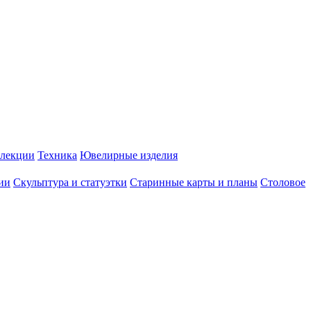
лекции
Техника
Ювелирные изделия
ии
Скульптура и статуэтки
Старинные карты и планы
Столовое