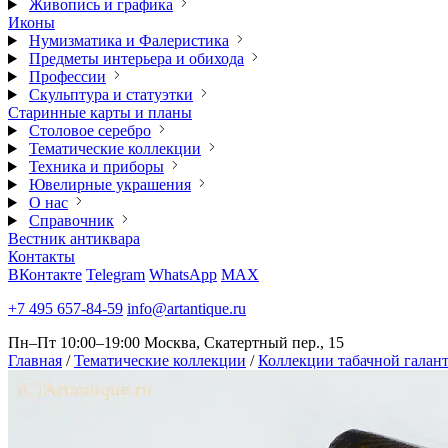
Живопись и графика
Иконы
Нумизматика и Фалеристика
Предметы интерьера и обихода
Профессии
Скульптура и статуэтки
Старинные карты и планы
Столовое серебро
Тематические коллекции
Техника и приборы
Ювелирные украшения
О нас
Справочник
Вестник антиквара
Контакты
ВКонтакте
Telegram
WhatsApp
MAX
+7 495 657-84-59
info@artantique.ru
Пн–Пт 10:00–19:00
Москва, Скатертный пер., 15
Главная
/
Тематические коллекции
/
Коллекции табачной галан