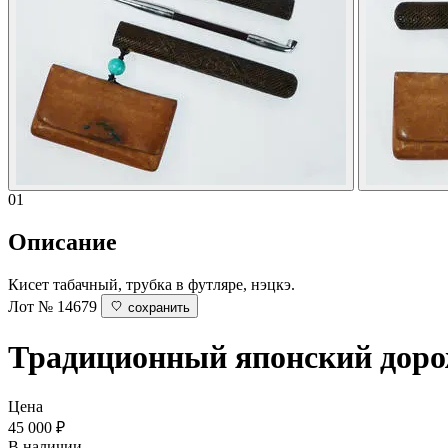
01
Описание
Кисет табачный, трубка в футляре, нэцкэ.
Лот № 14679
сохранить
Традиционный японский дор
Цена
45 000
₽
В наличии