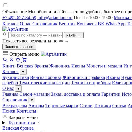
Объявление
Мы обновили сайт — стало удобнее, быстрее и при
+7 495 657-84-59
info@artantique.ru
Пн–Пт 10:00–19:00
Москва ·
Каталог
О нас
Справочник
Вестник
Контакты
ВК
WhatsApp
Te
найти →
Показать все результаты по «
»
→
Заказать звонок
Открыть меню
Книги
Венская бронза
Живопись
Иконы
Монеты и медали
Инт
Каталог
▾
Букинистика
Венская бронза
Живопись и графика
Иконы
Нуми
серебро
Тематические коллекции
Техника и приборы
Ювелирн
О нас
▾
Главная
Салон-магазин
Заказ, доставка и оплата
Гарантии
Исто
Справочник
▾
Все разделы
Авторы
Торговые марки
Стили
Техники
Статьи
А
Поиск
Контакты
Закрыть меню
Букинистика
Венская бронза