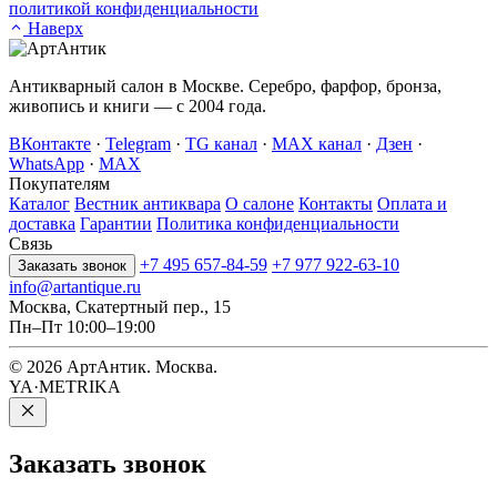
политикой конфиденциальности
Наверх
Антикварный салон в Москве. Серебро, фарфор, бронза,
живопись и книги — с 2004 года.
ВКонтакте
·
Telegram
·
TG канал
·
MAX канал
·
Дзен
·
WhatsApp
·
MAX
Покупателям
Каталог
Вестник антиквара
О салоне
Контакты
Оплата и
доставка
Гарантии
Политика конфиденциальности
Связь
+7 495 657-84-59
+7 977 922-63-10
Заказать звонок
info@artantique.ru
Москва, Скатертный пер., 15
Пн–Пт 10:00–19:00
© 2026 АртАнтик. Москва.
YA·METRIKA
Заказать
звонок