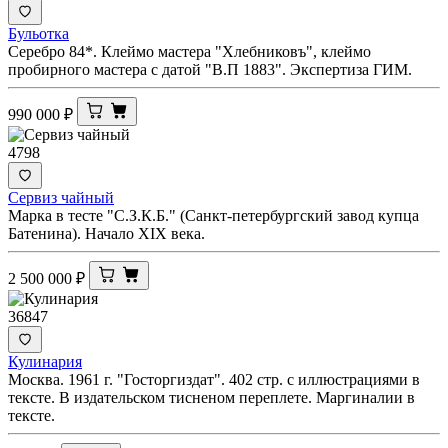
Бульотка
Серебро 84*. Клеймо мастера "Хлебниковъ", клеймо
пробирного мастера с датой "В.П 1883". Экспертиза ГИМ.
990 000
₽
4798
Сервиз чайный
Марка в тесте "С.З.К.Б." (Санкт-петербургский завод купца
Батенина). Начало XIX века.
2 500 000
₽
36847
Кулинария
Москва. 1961 г. "Госторгиздат". 402 стр. с иллюстрациями в
тексте. В издательском тисненом переплете. Маргиналии в
тексте.