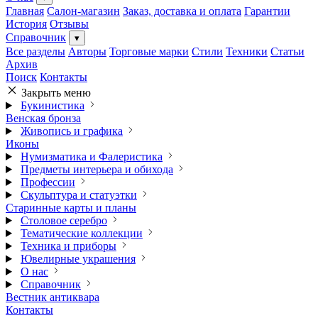
Главная
Салон-магазин
Заказ, доставка и оплата
Гарантии
История
Отзывы
Справочник
▾
Все разделы
Авторы
Торговые марки
Стили
Техники
Статьи
Архив
Поиск
Контакты
Закрыть меню
Букинистика
Венская бронза
Живопись и графика
Иконы
Нумизматика и Фалеристика
Предметы интерьера и обихода
Профессии
Скульптура и статуэтки
Старинные карты и планы
Столовое серебро
Тематические коллекции
Техника и приборы
Ювелирные украшения
О нас
Справочник
Вестник антиквара
Контакты