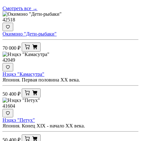
Смотреть все →
42518
Окимоно "Дети-рыбаки"
70 000
₽
42049
Нэцкэ "Камасутра"
Япония. Первая половина ХХ века.
50 400
₽
41604
Нэцкэ "Петух"
Япония. Конец XIX - начало ХХ века.
50 400
₽