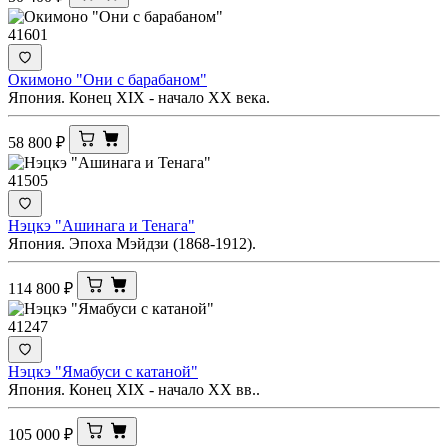
41601
Окимоно "Они с барабаном"
Япония. Конец XIX - начало ХХ века.
58 800
₽
41505
Нэцкэ "Ашинага и Тенага"
Япония. Эпоха Мэйдзи (1868-1912).
114 800
₽
41247
Нэцкэ "Ямабуси с катаной"
Япония. Конец XIX - начало XX вв..
105 000
₽