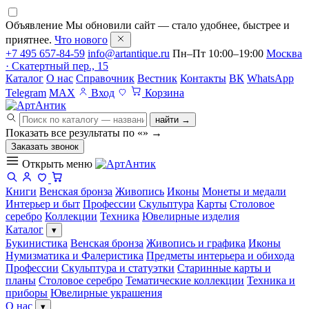
Объявление
Мы обновили сайт — стало удобнее, быстрее и
приятнее.
Что нового
+7 495 657-84-59
info@artantique.ru
Пн–Пт 10:00–19:00
Москва
· Скатертный пер., 15
Каталог
О нас
Справочник
Вестник
Контакты
ВК
WhatsApp
Telegram
MAX
Вход
Корзина
найти →
Показать все результаты по «
»
→
Заказать звонок
Открыть меню
Книги
Венская бронза
Живопись
Иконы
Монеты и медали
Интерьер и быт
Профессии
Скульптура
Карты
Столовое
серебро
Коллекции
Техника
Ювелирные изделия
Каталог
▾
Букинистика
Венская бронза
Живопись и графика
Иконы
Нумизматика и Фалеристика
Предметы интерьера и обихода
Профессии
Скульптура и статуэтки
Старинные карты и
планы
Столовое серебро
Тематические коллекции
Техника и
приборы
Ювелирные украшения
О нас
▾