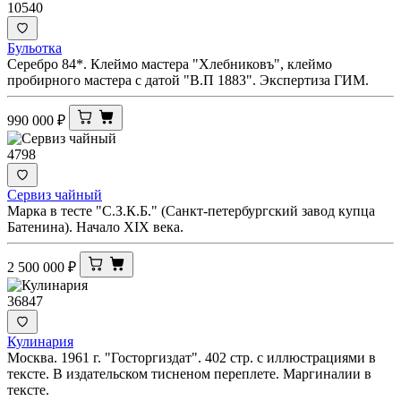
10540
Бульотка
Серебро 84*. Клеймо мастера "Хлебниковъ", клеймо
пробирного мастера с датой "В.П 1883". Экспертиза ГИМ.
990 000
₽
4798
Сервиз чайный
Марка в тесте "С.З.К.Б." (Санкт-петербургский завод купца
Батенина). Начало XIX века.
2 500 000
₽
36847
Кулинария
Москва. 1961 г. "Госторгиздат". 402 стр. с иллюстрациями в
тексте. В издательском тисненом переплете. Маргиналии в
тексте.