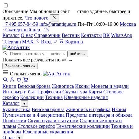
Объявление
Мы обновили сайт — стало удобнее, быстрее и
приятнее.
Что нового
+7 495 657-84-59
info@artantique.ru
Пн–Пт 10:00–19:00
Москва
· Скатертный пер., 15
Каталог
О нас
Справочник
Вестник
Контакты
ВК
WhatsApp
Telegram
MAX
Вход
Корзина
найти →
Показать все результаты по «
»
→
Заказать звонок
Открыть меню
Книги
Венская бронза
Живопись
Иконы
Монеты и медали
Интерьер и быт
Профессии
Скульптура
Карты
Столовое
серебро
Коллекции
Техника
Ювелирные изделия
Каталог
▾
Букинистика
Венская бронза
Живопись и графика
Иконы
Нумизматика и Фалеристика
Предметы интерьера и обихода
Профессии
Скульптура и статуэтки
Старинные карты и
планы
Столовое серебро
Тематические коллекции
Техника и
приборы
Ювелирные украшения
О нас
▾