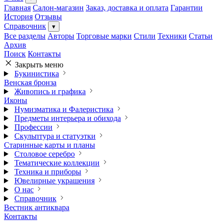
Главная
Салон-магазин
Заказ, доставка и оплата
Гарантии
История
Отзывы
Справочник
▾
Все разделы
Авторы
Торговые марки
Стили
Техники
Статьи
Архив
Поиск
Контакты
Закрыть меню
Букинистика
Венская бронза
Живопись и графика
Иконы
Нумизматика и Фалеристика
Предметы интерьера и обихода
Профессии
Скульптура и статуэтки
Старинные карты и планы
Столовое серебро
Тематические коллекции
Техника и приборы
Ювелирные украшения
О нас
Справочник
Вестник антиквара
Контакты