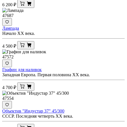
6 200
₽
47687
Лампада
Начало ХХ века.
4 500
₽
47572
Графин для наливок
Западная Европа. Первая половина ХХ века.
4 700
₽
47554
Объектив "Индустар 37" 45/300
СССР. Последняя четверть XX века.