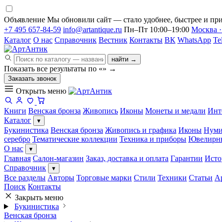
Объявление
Мы обновили сайт — стало удобнее, быстрее и при
+7 495 657-84-59
info@artantique.ru
Пн–Пт 10:00–19:00
Москва ·
Каталог
О нас
Справочник
Вестник
Контакты
ВК
WhatsApp
Te
найти →
Показать все результаты по «
»
→
Заказать звонок
Открыть меню
Книги
Венская бронза
Живопись
Иконы
Монеты и медали
Инт
Каталог
▾
Букинистика
Венская бронза
Живопись и графика
Иконы
Нуми
серебро
Тематические коллекции
Техника и приборы
Ювелирн
О нас
▾
Главная
Салон-магазин
Заказ, доставка и оплата
Гарантии
Исто
Справочник
▾
Все разделы
Авторы
Торговые марки
Стили
Техники
Статьи
А
Поиск
Контакты
Закрыть меню
Букинистика
Венская бронза