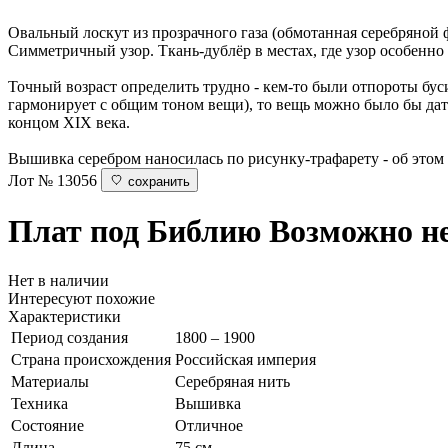
Овальный лоскут из прозрачного газа (обмотанная серебряной
Симметричный узор. Ткань-дублёр в местах, где узор особенно
Точный возраст определить трудно - кем-то были отпороты бус
гармонирует с общим тоном вещи), то вещь можно было бы дати
концом XIX века.
Вышивка серебром наносилась по рисунку-трафарету - об этом
Лот № 13056
сохранить
Плат под Библию
Возможно не
Нет в наличии
Интересуют похожие
Характеристики
Период создания
1800 – 1900
Страна происхождения
Российская империя
Материалы
Серебряная нить
Техника
Вышивка
Состояние
Отличное
Длина
75 см