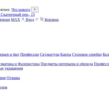
ятнее.
Что нового
 Скатертный пер., 15
legram
MAX
Вход
Корзина
ерьер и быт
Профессии
Скульптура
Карты
Столовое серебро
Кол
зматика и Фалеристика
Предметы интерьера и обихода
Професс
ые украшения
рия
Отзывы
рхив