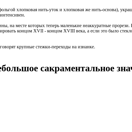
 фольгой хлопковая нить-уток и хлопковая же нить-основа), ук
 интенсивен.
ины, на месте которых теперь маленькие неаккуратные прорези.
ровать концом XVII - концом XVIII века, а если это было стекл
 говорят крупные стежки-переходы на изнанке.
большое сакраментальное знач