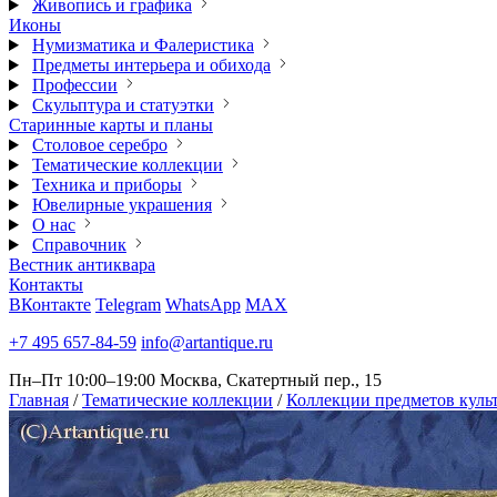
Живопись и графика
Иконы
Нумизматика и Фалеристика
Предметы интерьера и обихода
Профессии
Скульптура и статуэтки
Старинные карты и планы
Столовое серебро
Тематические коллекции
Техника и приборы
Ювелирные украшения
О нас
Справочник
Вестник антиквара
Контакты
ВКонтакте
Telegram
WhatsApp
MAX
+7 495 657-84-59
info@artantique.ru
Пн–Пт 10:00–19:00
Москва, Скатертный пер., 15
Главная
/
Тематические коллекции
/
Коллекции предметов куль