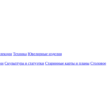
лекции
Техника
Ювелирные изделия
ии
Скульптура и статуэтки
Старинные карты и планы
Столовое