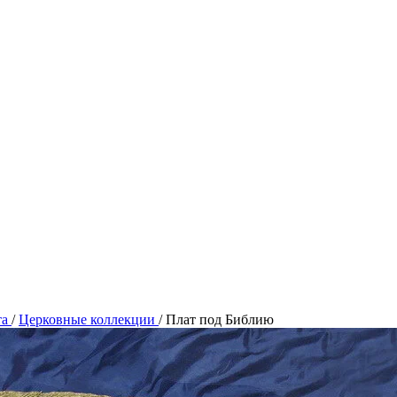
та
/
Церковные коллекции
/
Плат под Библию