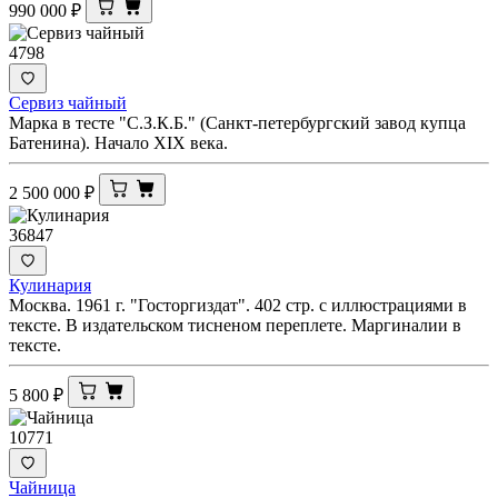
990 000
₽
4798
Сервиз чайный
Марка в тесте "С.З.К.Б." (Санкт-петербургский завод купца
Батенина). Начало XIX века.
2 500 000
₽
36847
Кулинария
Москва. 1961 г. "Госторгиздат". 402 стр. с иллюстрациями в
тексте. В издательском тисненом переплете. Маргиналии в
тексте.
5 800
₽
10771
Чайница