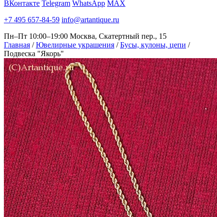
ВКонтакте
Telegram
WhatsApp
MAX
+7 495 657-84-59
info@artantique.ru
Пн–Пт 10:00–19:00
Москва, Скатертный пер., 15
Главная
/
Ювелирные украшения
/
Бусы, кулоны, цепи
/
Подвеска "Якорь"