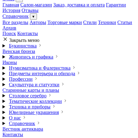
Главная
Салон-магазин
Заказ, доставка и оплата
Гарантии
История
Отзывы
Справочник
▾
Все разделы
Авторы
Торговые марки
Стили
Техники
Статьи
Архив
Поиск
Контакты
Закрыть меню
Букинистика
Венская бронза
Живопись и графика
Иконы
Нумизматика и Фалеристика
Предметы интерьера и обихода
Профессии
Скульптура и статуэтки
Старинные карты и планы
Столовое серебро
Тематические коллекции
Техника и приборы
Ювелирные украшения
О нас
Справочник
Вестник антиквара
Контакты