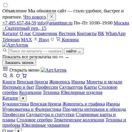
Объявление
Мы обновили сайт — стало удобнее, быстрее и
приятнее.
Что нового
+7 495 657-84-59
info@artantique.ru
Пн–Пт 10:00–19:00
Москва
· Скатертный пер., 15
Каталог
О нас
Справочник
Вестник
Контакты
ВК
WhatsApp
Telegram
MAX
Вход
Корзина
найти →
Показать все результаты по «
»
→
Заказать звонок
Открыть меню
Книги
Венская бронза
Живопись
Иконы
Монеты и медали
Интерьер и быт
Профессии
Скульптура
Карты
Столовое
серебро
Коллекции
Техника
Ювелирные изделия
Каталог
▾
Букинистика
Венская бронза
Живопись и графика
Иконы
Нумизматика и Фалеристика
Предметы интерьера и обихода
Профессии
Скульптура и статуэтки
Старинные карты и
планы
Столовое серебро
Тематические коллекции
Техника и
приборы
Ювелирные украшения
О нас
▾