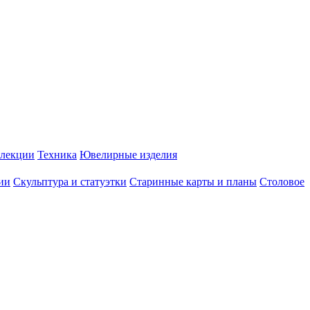
лекции
Техника
Ювелирные изделия
ии
Скульптура и статуэтки
Старинные карты и планы
Столовое