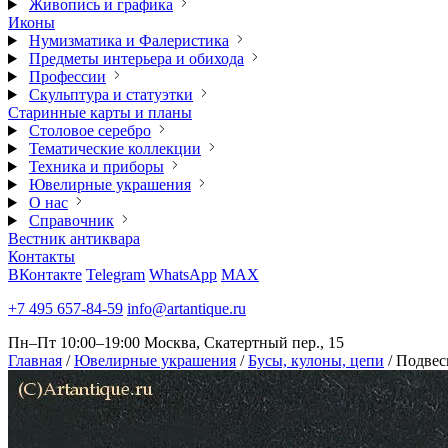
Живопись и графика
Иконы
Нумизматика и Фалеристика
Предметы интерьера и обихода
Профессии
Скульптура и статуэтки
Старинные карты и планы
Столовое серебро
Тематические коллекции
Техника и приборы
Ювелирные украшения
О нас
Справочник
Вестник антиквара
Контакты
ВКонтакте
Telegram
WhatsApp
MAX
+7 495 657-84-59
info@artantique.ru
Пн–Пт 10:00–19:00
Москва, Скатертный пер., 15
Главная
/
Ювелирные украшения
/
Бусы, кулоны, цепи
/
Подвес