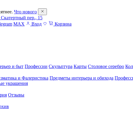
ятнее.
Что нового
 Скатертный пер., 15
legram
MAX
Вход
Корзина
ерьер и быт
Профессии
Скульптура
Карты
Столовое серебро
Кол
зматика и Фалеристика
Предметы интерьера и обихода
Професс
ые украшения
рия
Отзывы
рхив