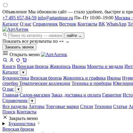
Объявление
Мы обновили сайт — стало удобнее, быстрее и при
+7 495 657-84-59
info@artantique.ru
Пн–Пт 10:00–19:00
Москва ·
Каталог
О нас
Справочник
Вестник
Контакты
ВК
WhatsApp
Te
найти →
Показать все результаты по «
»
→
Заказать звонок
Открыть меню
Книги
Венская бронза
Живопись
Иконы
Монеты и медали
Инт
Каталог
▾
Букинистика
Венская бронза
Живопись и графика
Иконы
Нуми
серебро
Тематические коллекции
Техника и приборы
Ювелирн
О нас
▾
Главная
Салон-магазин
Заказ, доставка и оплата
Гарантии
Исто
Справочник
▾
Все разделы
Авторы
Торговые марки
Стили
Техники
Статьи
А
Поиск
Контакты
Закрыть меню
Букинистика
Венская бронза