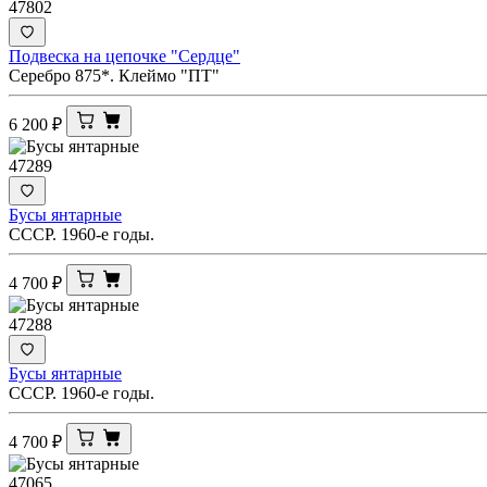
47802
Подвеска на цепочке "Сердце"
Серебро 875*. Клеймо "ПТ"
6 200
₽
47289
Бусы янтарные
СССР. 1960-е годы.
4 700
₽
47288
Бусы янтарные
СССР. 1960-е годы.
4 700
₽
47065