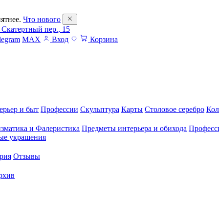
ятнее.
Что нового
 Скатертный пер., 15
legram
MAX
Вход
Корзина
ерьер и быт
Профессии
Скульптура
Карты
Столовое серебро
Кол
зматика и Фалеристика
Предметы интерьера и обихода
Професс
ые украшения
рия
Отзывы
рхив