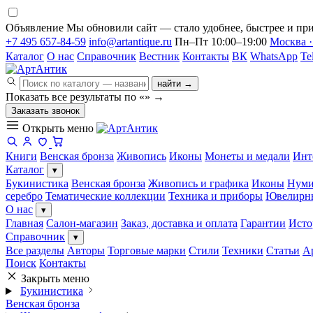
Объявление
Мы обновили сайт — стало удобнее, быстрее и при
+7 495 657-84-59
info@artantique.ru
Пн–Пт 10:00–19:00
Москва ·
Каталог
О нас
Справочник
Вестник
Контакты
ВК
WhatsApp
Te
найти →
Показать все результаты по «
»
→
Заказать звонок
Открыть меню
Книги
Венская бронза
Живопись
Иконы
Монеты и медали
Инт
Каталог
▾
Букинистика
Венская бронза
Живопись и графика
Иконы
Нуми
серебро
Тематические коллекции
Техника и приборы
Ювелирн
О нас
▾
Главная
Салон-магазин
Заказ, доставка и оплата
Гарантии
Исто
Справочник
▾
Все разделы
Авторы
Торговые марки
Стили
Техники
Статьи
А
Поиск
Контакты
Закрыть меню
Букинистика
Венская бронза