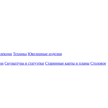
лекции
Техника
Ювелирные изделия
ии
Скульптура и статуэтки
Старинные карты и планы
Столовое