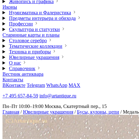
Живопись и графика
Иконы
Нумизматика и Фалеристика
Предметы интерьера и обихода
Профессии
Скульптура и статуэтки
Старинные карты и планы
Столовое серебро
Тематические коллекции
Техника и приборы
Ювелирные украшения
О нас
Справочник
Вестник антиквара
Контакты
ВКонтакте
Telegram
WhatsApp
MAX
+7 495 657-84-59
info@artantique.ru
Пн–Пт 10:00–19:00
Москва, Скатертный пер., 15
Главная
/
Ювелирные украшения
/
Бусы, кулоны, цепи
/
Медаль