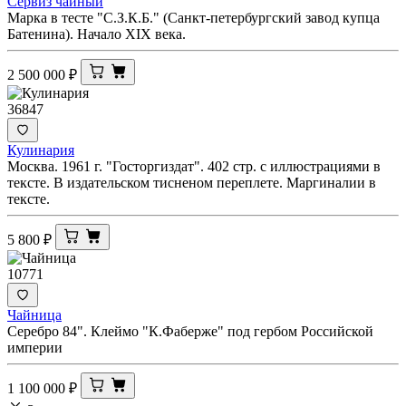
Сервиз чайный
Марка в тесте "С.З.К.Б." (Санкт-петербургский завод купца
Батенина). Начало XIX века.
2 500 000
₽
36847
Кулинария
Москва. 1961 г. "Госторгиздат". 402 стр. с иллюстрациями в
тексте. В издательском тисненом переплете. Маргиналии в
тексте.
5 800
₽
10771
Чайница
Серебро 84". Клеймо "К.Фаберже" под гербом Российской
империи
1 100 000
₽