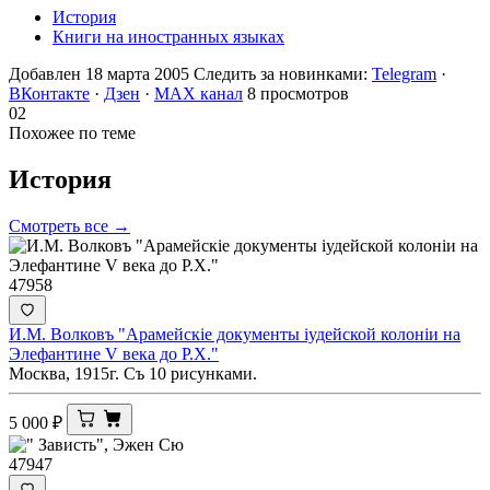
История
Книги на иностранных языках
Добавлен 18 марта 2005
Следить за новинками:
Telegram
·
ВКонтакте
·
Дзен
·
MAX канал
8 просмотров
02
Похожее по теме
История
Смотреть все →
47958
И.М. Волковъ "Арамейскiе документы iудейской колонiи на
Элефантине V века до Р.Х."
Москва, 1915г. Съ 10 рисунками.
5 000
₽
47947