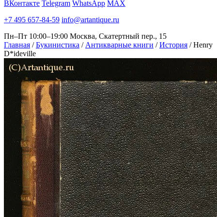
ВКонтакте
Telegram
WhatsApp
MAX
+7 495 657-84-59
info@artantique.ru
Пн–Пт 10:00–19:00
Москва, Скатертный пер., 15
Главная
/
Букинистика
/
Антикварные книги
/
История
/
Henry
D*ideville