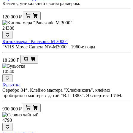
Камень, уникальный своим размером.
120 000
₽
24386
Кинокамера "Panasonic M 3000"
"VHS Movie Camera NV-M3000". 1960-е годы.
18 200
₽
10540
Бульотка
Серебро 84*. Клеймо мастера "Хлебниковъ", клеймо
пробирного мастера с датой "В.П 1883". Экспертиза ГИМ.
990 000
₽
4798