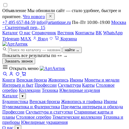
Объявление
Мы обновили сайт — стало удобнее, быстрее и
приятнее.
Что нового
+7 495 657-84-59
info@artantique.ru
Пн–Пт 10:00–19:00
Москва
· Скатертный пер., 15
Каталог
О нас
Справочник
Вестник
Контакты
ВК
WhatsApp
Telegram
MAX
Вход
Корзина
найти →
Показать все результаты по «
»
→
Заказать звонок
Открыть меню
Книги
Венская бронза
Живопись
Иконы
Монеты и медали
Интерьер и быт
Профессии
Скульптура
Карты
Столовое
серебро
Коллекции
Техника
Ювелирные изделия
Каталог
▾
Букинистика
Венская бронза
Живопись и графика
Иконы
Нумизматика и Фалеристика
Предметы интерьера и обихода
Профессии
Скульптура и статуэтки
Старинные карты и
планы
Столовое серебро
Тематические коллекции
Техника и
приборы
Ювелирные украшения
О нас
▾