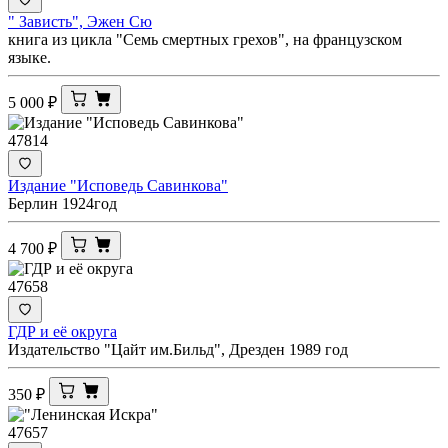
" Зависть", Эжен Сю
книга из цикла "Семь смертных грехов", на французском
языке.
5 000
₽
47814
Издание "Исповедь Савинкова"
Берлин 1924год
4 700
₽
47658
ГДР и её округа
Издательство "Цайт им.Бильд", Дрезден 1989 год
350
₽
47657