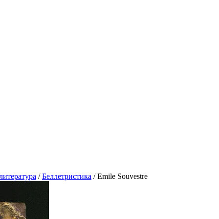
литература
/
Беллетристика
/
Emile Souvestre