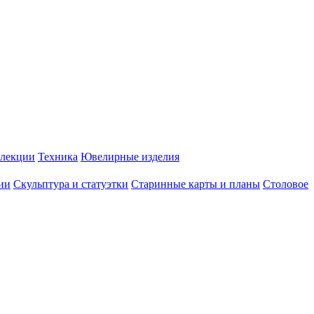
лекции
Техника
Ювелирные изделия
ии
Скульптура и статуэтки
Старинные карты и планы
Столовое