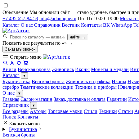
Объявление
Мы обновили сайт — стало удобнее, быстрее и при
+7 495 657-84-59
info@artantique.ru
Пн–Пт 10:00–19:00
Москва ·
Каталог
О нас
Справочник
Вестник
Контакты
ВК
WhatsApp
Te
найти →
Показать все результаты по «
»
→
Заказать звонок
Открыть меню
Книги
Венская бронза
Живопись
Иконы
Монеты и медали
Инт
Каталог
▾
Букинистика
Венская бронза
Живопись и графика
Иконы
Нуми
серебро
Тематические коллекции
Техника и приборы
Ювелирн
О нас
▾
Главная
Салон-магазин
Заказ, доставка и оплата
Гарантии
Исто
Справочник
▾
Все разделы
Авторы
Торговые марки
Стили
Техники
Статьи
А
Поиск
Контакты
Закрыть меню
Букинистика
Венская бронза