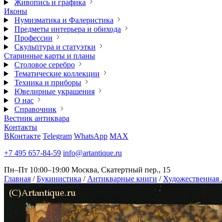
Живопись и графика
Иконы
Нумизматика и Фалеристика
Предметы интерьера и обихода
Профессии
Скульптура и статуэтки
Старинные карты и планы
Столовое серебро
Тематические коллекции
Техника и приборы
Ювелирные украшения
О нас
Справочник
Вестник антиквара
Контакты
ВКонтакте
Telegram
WhatsApp
MAX
+7 495 657-84-59
info@artantique.ru
Пн–Пт 10:00–19:00
Москва, Скатертный пер., 15
Главная
/
Букинистика
/
Антикварные книги
/
Художественная 