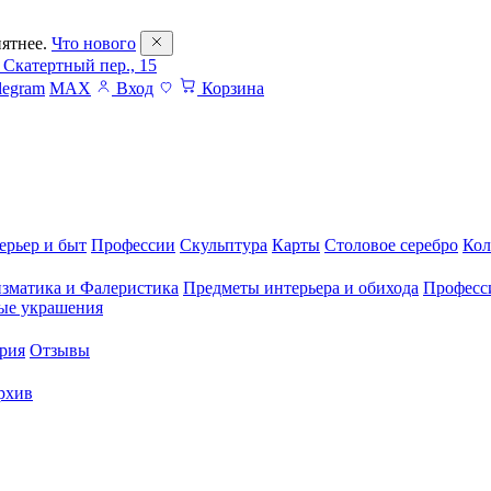
ятнее.
Что нового
 Скатертный пер., 15
legram
MAX
Вход
Корзина
ерьер и быт
Профессии
Скульптура
Карты
Столовое серебро
Кол
зматика и Фалеристика
Предметы интерьера и обихода
Професс
ые украшения
рия
Отзывы
рхив